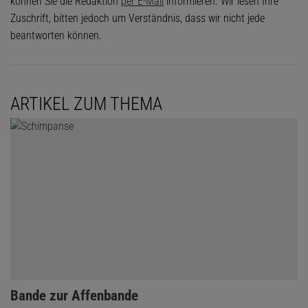
können Sie die Redaktion
per E-Mail
informieren. Wir lesen Ihre
Zuschrift, bitten jedoch um Verständnis, dass wir nicht jede
beantworten können.
ARTIKEL ZUM THEMA
:
Bande zur Affenbande