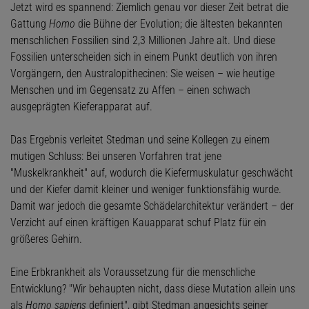
Jetzt wird es spannend: Ziemlich genau vor dieser Zeit betrat die
Gattung
Homo
die Bühne der Evolution; die ältesten bekannten
menschlichen Fossilien sind 2,3 Millionen Jahre alt. Und diese
Fossilien unterscheiden sich in einem Punkt deutlich von ihren
Vorgängern, den Australopithecinen: Sie weisen – wie heutige
Menschen und im Gegensatz zu Affen – einen schwach
ausgeprägten Kieferapparat auf.
Das Ergebnis verleitet Stedman und seine Kollegen zu einem
mutigen Schluss: Bei unseren Vorfahren trat jene
"Muskelkrankheit" auf, wodurch die Kiefermuskulatur geschwächt
und der Kiefer damit kleiner und weniger funktionsfähig wurde.
Damit war jedoch die gesamte Schädelarchitektur verändert – der
Verzicht auf einen kräftigen Kauapparat schuf Platz für ein
größeres Gehirn.
Eine Erbkrankheit als Voraussetzung für die menschliche
Entwicklung? "Wir behaupten nicht, dass diese Mutation allein uns
als
Homo sapiens
definiert", gibt Stedman angesichts seiner