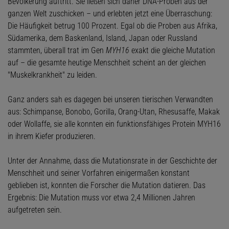
Bevölkerung auftritt. Sie ließen sich daher DNA-Proben aus der
ganzen Welt zuschicken – und erlebten jetzt eine Überraschung:
Die Häufigkeit betrug 100 Prozent. Egal ob die Proben aus Afrika,
Südamerika, dem Baskenland, Island, Japan oder Russland
stammten, überall trat im Gen
MYH16
exakt die gleiche Mutation
auf – die gesamte heutige Menschheit scheint an der gleichen
"Muskelkrankheit" zu leiden.
Ganz anders sah es dagegen bei unseren tierischen Verwandten
aus: Schimpanse, Bonobo, Gorilla, Orang-Utan, Rhesusaffe, Makak
oder Wollaffe, sie alle konnten ein funktionsfähiges Protein MYH16
in ihrem Kiefer produzieren.
Unter der Annahme, dass die Mutationsrate in der Geschichte der
Menschheit und seiner Vorfahren einigermaßen konstant
geblieben ist, konnten die Forscher die Mutation datieren. Das
Ergebnis: Die Mutation muss vor etwa 2,4 Millionen Jahren
aufgetreten sein.