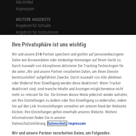
Alle Artikel
Impressum
WEITERE ANGEBOTE
Angebote für Schulen
Angebote für Institutionen
Sprachen lernen mit Gymglish
Ihre Privatsphäre ist uns wichtig
Lexika
Für Spektrum schreiben
Wir und unsere
218
-Partner speichern und greifen auf personenbezogene
Zugänglichkeitserklärung
Daten wie Browserdaten oder eindeutige Kennungen auf Ihrem Gerät zu.
Durch Auswahl von Akzeptieren aktivieren Sie Tracking-Technologien für
WEBSEITEN
die unter „Wir und unsere Partner verarbeiten Daten, um Ihnen Dienste
KielSCN
bereitzustellen“ aufgeführten Zwecke. Durch Auswahl von Alle ablehnen
Wissenschaft in die Schulen
oder Widerruf Ihrer Einwilligung werden diese deaktiviert. Wenn Tracker
deaktiviert sind, sind manche Inhalte und Anzeigen möglicherweise nicht
SciLogs
mehr so relevant für Sie. Sie können dieses Menü jederzeit wieder aufrufen,
um Ihre Einstellungen zu ändern oder Ihre Einwilligung zu widerrufen, indem
Sie auf den Link Voreinstellungen verwalten am unteren Rand der Webseite
klicken. Ihre Einstellungen gelten innerhalb unseres Website. Weitere
Uns finden Sie auch hier:
Informationen finden Sie in unserer
Datenschutzerklärung.
Datenschutz
Impressum
Wir und unsere Partner verarbeiten Daten, um Folgendes