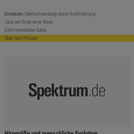
Evolution
| Menschwerdung durch Kraftnahrung
Java am Ende einer Reise
Gehirnentwickler-Gene
Über fünf Prozent
:
Hirngröße und menschliche Evolution