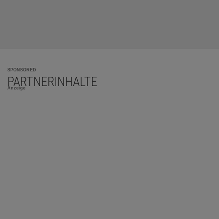
SPONSORED
PARTNERINHALTE
Anzeige