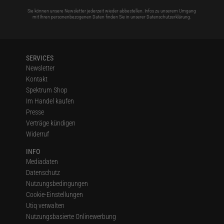
Sie können unsere Newsletter jederzeit wieder abbestellen. Infos zu unserem Umgang
mit Ihren personenbezogenen Daten finden Sie in unserer
Datenschutzerklärung
.
SERVICES
Newsletter
Kontakt
Spektrum Shop
Im Handel kaufen
Presse
Verträge kündigen
Widerruf
INFO
Mediadaten
Datenschutz
Nutzungsbedingungen
Cookie-Einstellungen
Utiq verwalten
Nutzungsbasierte Onlinewerbung