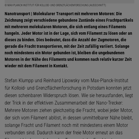
© MAX-PLANCK-INSTITUT FÜR KOLLOID- UND GRENZFLÄCHENFORSCHUNG (AUSSCHNITT)
Nanotransport | Molekularer Transport mit mehreren Motoren: Die
Zeichnung zeigt verschiedene gebundene Zustände eines Frachtpartikels
mit mehreren molekularen Motoren, die sich entlang eines Filaments
hangeln. Jeder Motor ist in der Lage, sich vom Filament zu lösen oder an
dieses zu binden. Dies bedeutet, dass die Anzahl der Zugmotoren, die
gerade die Fracht transportieren, mit der Zeit zufällig variiert. Solange
noch mindestens ein Motor gebunden ist, bleiben die ungebundenen
Motoren in der Nähe des Filaments und kommen nach relativ kurzer Zeit
wieder mit dem Filament in Kontakt.
Stefan Klumpp und Reinhard Lipowsky vom Max-Planck-Institut
für Kolloid- und Grenzflächenforschung in Potsdam konnten jetzt
diesen scheinbaren Widerspruch lösen. Wie sie herausfanden, liegt
der Trick in der effektiven Zusammenarbeit der Nano-Trecker:
Mehrere Motoren ziehen gleichzeitig die Fracht, wobei jeder Motor,
der sich vom Filament ablöst, in dessen unmittelbarer Nähe bleibt,
solange Fracht und Filament noch mit mindestens einem Motor
verbunden sind. Dadurch kann der freie Motor erneut an das