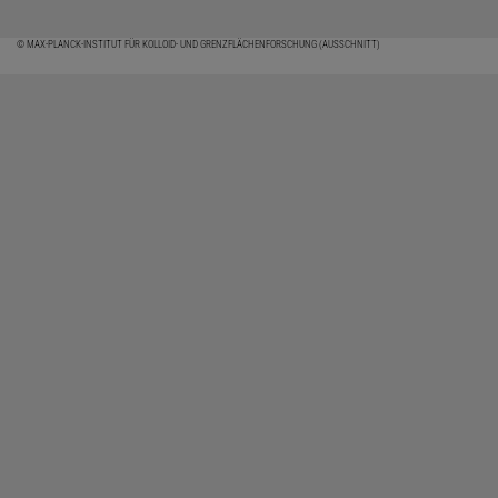
© MAX-PLANCK-INSTITUT FÜR KOLLOID- UND GRENZFLÄCHENFORSCHUNG (AUSSCHNITT)