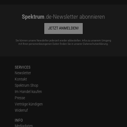
Spektrum
.de-Newsletter abonnieren
JETZT ANMELDEN!
Sie können unsere Newsletter jederzeit wieder abbestellen. Infos zu unserem Umgang
mit Ihren personenbezogenen Daten finden Sie in unserer
Datenschutzerklärung
.
SERVICES
Newsletter
Kontakt
Spektrum Shop
Im Handel kaufen
Presse
Verträge kündigen
Widerruf
INFO
Mediadaten