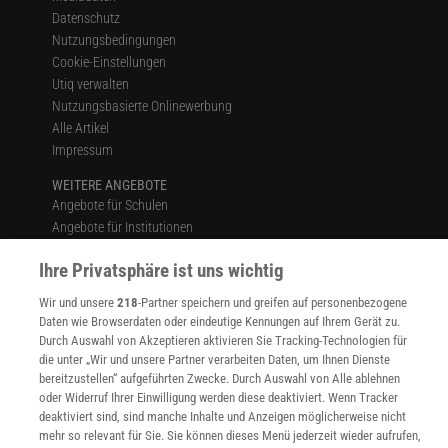
Datenschutz
Nutzungsbedingungen
Cookie-Einstellungen
Utiq verwalten
Nutzungsbasierte Onlinewerbung
Alle Artikel
Impressum
WEITERE ANGEBOTE
Angebote für Schulen
Angebote für Institutionen
Sprachen lernen mit Gymglish
Ihre Privatsphäre ist uns wichtig
Lexika
Für Spektrum schreiben
Wir und unsere
218
-Partner speichern und greifen auf personenbezogene
Zugänglichkeitserklärung
Daten wie Browserdaten oder eindeutige Kennungen auf Ihrem Gerät zu.
Durch Auswahl von Akzeptieren aktivieren Sie Tracking-Technologien für
WEBSEITEN
die unter „Wir und unsere Partner verarbeiten Daten, um Ihnen Dienste
KielSCN
bereitzustellen“ aufgeführten Zwecke. Durch Auswahl von Alle ablehnen
Wissenschaft in die Schulen
oder Widerruf Ihrer Einwilligung werden diese deaktiviert. Wenn Tracker
SciLogs
deaktiviert sind, sind manche Inhalte und Anzeigen möglicherweise nicht
mehr so relevant für Sie. Sie können dieses Menü jederzeit wieder aufrufen,