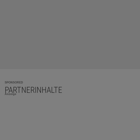
SPONSORED
PARTNERINHALTE
Anzeige