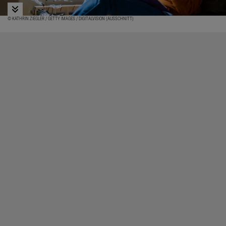
© KATHRIN ZIEGLER / GETTY IMAGES / DIGITALVISION (AUSSCHNITT)