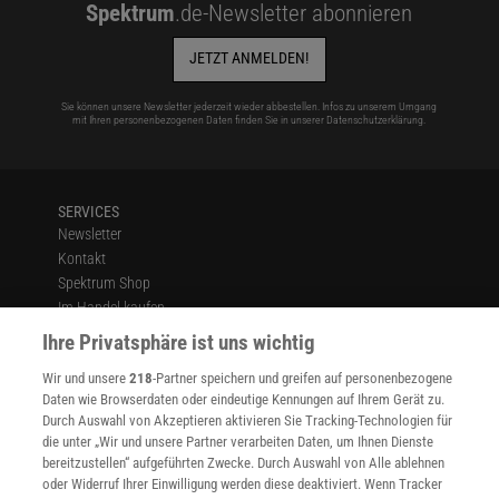
Spektrum
.de-Newsletter abonnieren
JETZT ANMELDEN!
Sie können unsere Newsletter jederzeit wieder abbestellen. Infos zu unserem Umgang
mit Ihren personenbezogenen Daten finden Sie in unserer
Datenschutzerklärung
.
SERVICES
Newsletter
Kontakt
Spektrum Shop
Im Handel kaufen
Presse
Ihre Privatsphäre ist uns wichtig
Verträge kündigen
Wir und unsere
218
-Partner speichern und greifen auf personenbezogene
Widerruf
Daten wie Browserdaten oder eindeutige Kennungen auf Ihrem Gerät zu.
INFO
Durch Auswahl von Akzeptieren aktivieren Sie Tracking-Technologien für
Mediadaten
die unter „Wir und unsere Partner verarbeiten Daten, um Ihnen Dienste
bereitzustellen“ aufgeführten Zwecke. Durch Auswahl von Alle ablehnen
Datenschutz
oder Widerruf Ihrer Einwilligung werden diese deaktiviert. Wenn Tracker
Nutzungsbedingungen