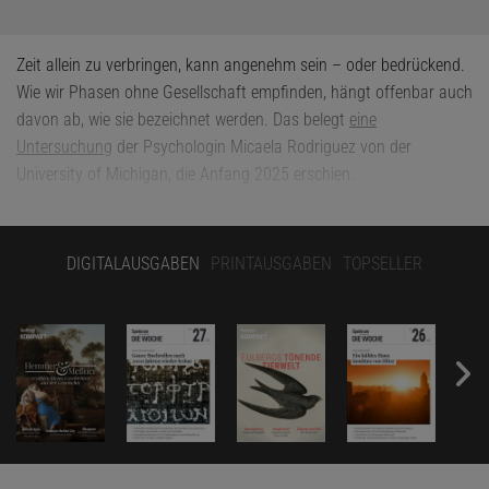
Zeit allein zu verbringen, kann angenehm sein – oder bedrückend.
Wie wir Phasen ohne Gesellschaft empfinden, hängt offenbar auch
davon ab, wie sie bezeichnet werden. Das belegt
eine
Untersuchung
der Psychologin Micaela Rodriguez von der
University of Michigan, die Anfang 2025 erschien.
Die Forscherin befragte mit ihrem Kollegen Scott Campbell von der
Ohio State University 500 Teilnehmende dazu, wie sie verschiedene
DIGITALAUSGABEN
PRINTAUSGABEN
TOPSELLER
Begriffe für das Alleinsein bewerteten. Am besten schnitt die
Bezeichnung »Me-Time« ab – auf Deutsch etwa: »Zeit für mich
selbst«. Dieses Wort weckte positive Gefühle und schien den
Probandinnen und Probanden auch gesellschaftlich erwünscht zu
sein. Etwas schlechter schnitt der Begriff »Alleinsein« ab. Auf dem
letzten Platz landete das englische Wort »isolation«, was auf
Deutsch auch mit »Abgeschiedenheit« übersetzt werden kann.
Selbst dieser Begriff, obgleich Schlusslicht in der Liste, war bei den