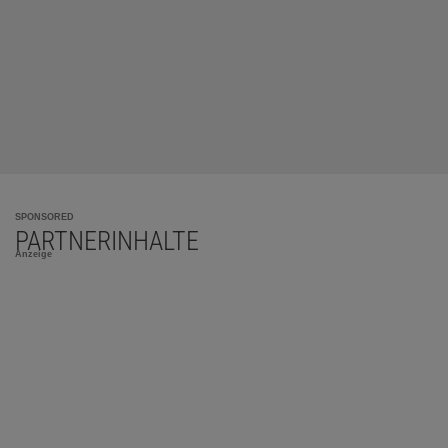
SPONSORED
PARTNERINHALTE
Anzeige