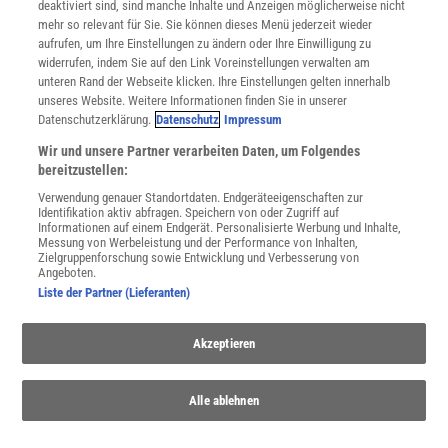
deaktiviert sind, sind manche Inhalte und Anzeigen möglicherweise nicht
Cookie-Einstellungen
mehr so relevant für Sie. Sie können dieses Menü jederzeit wieder
Utiq verwalten
aufrufen, um Ihre Einstellungen zu ändern oder Ihre Einwilligung zu
Nutzungsbasierte Onlinewerbung
widerrufen, indem Sie auf den Link Voreinstellungen verwalten am
Alle Artikel
unteren Rand der Webseite klicken. Ihre Einstellungen gelten innerhalb
unseres Website. Weitere Informationen finden Sie in unserer
Impressum
Datenschutzerklärung.
Datenschutz
Impressum
WEITERE ANGEBOTE
Wir und unsere Partner verarbeiten Daten, um Folgendes
Angebote für Schulen
bereitzustellen:
Angebote für Institutionen
Verwendung genauer Standortdaten. Endgeräteeigenschaften zur
Sprachen lernen mit Gymglish
Identifikation aktiv abfragen. Speichern von oder Zugriff auf
Lexika
Informationen auf einem Endgerät. Personalisierte Werbung und Inhalte,
Messung von Werbeleistung und der Performance von Inhalten,
Für Spektrum schreiben
Zielgruppenforschung sowie Entwicklung und Verbesserung von
Zugänglichkeitserklärung
Angeboten.
Liste der Partner (Lieferanten)
WEBSEITEN
KielSCN
Akzeptieren
Wissenschaft in die Schulen
SciLogs
Alle ablehnen
Uns finden Sie auch hier: