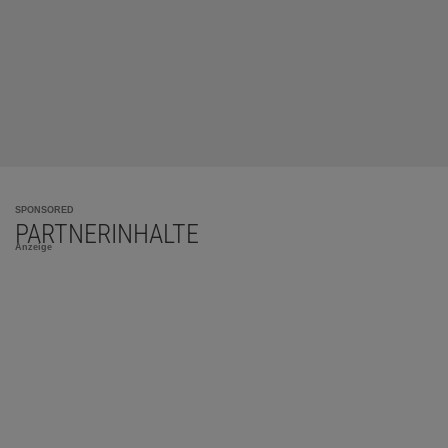
SPONSORED
PARTNERINHALTE
Anzeige