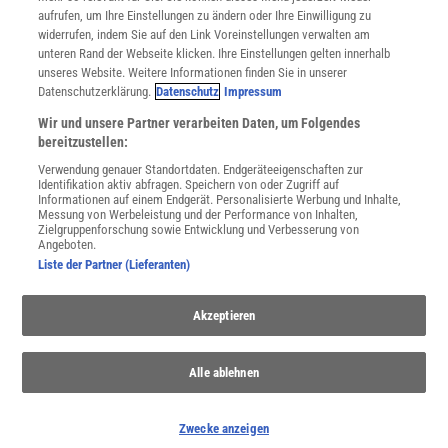
Utiq verwalten
aufrufen, um Ihre Einstellungen zu ändern oder Ihre Einwilligung zu
Nutzungsbasierte Onlinewerbung
widerrufen, indem Sie auf den Link Voreinstellungen verwalten am
Alle Artikel
unteren Rand der Webseite klicken. Ihre Einstellungen gelten innerhalb
unseres Website. Weitere Informationen finden Sie in unserer
Impressum
Datenschutzerklärung.
Datenschutz
Impressum
WEITERE ANGEBOTE
Wir und unsere Partner verarbeiten Daten, um Folgendes
Angebote für Schulen
bereitzustellen:
Angebote für Institutionen
Verwendung genauer Standortdaten. Endgeräteeigenschaften zur
Sprachen lernen mit Gymglish
Identifikation aktiv abfragen. Speichern von oder Zugriff auf
Lexika
Informationen auf einem Endgerät. Personalisierte Werbung und Inhalte,
Messung von Werbeleistung und der Performance von Inhalten,
Für Spektrum schreiben
Zielgruppenforschung sowie Entwicklung und Verbesserung von
Zugänglichkeitserklärung
Angeboten.
Liste der Partner (Lieferanten)
WEBSEITEN
KielSCN
Akzeptieren
Wissenschaft in die Schulen
SciLogs
Alle ablehnen
Uns finden Sie auch hier:
Zwecke anzeigen