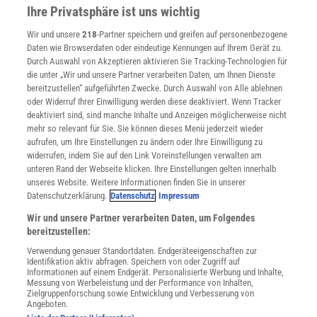
Presse
Ihre Privatsphäre ist uns wichtig
Verträge kündigen
Wir und unsere
218
-Partner speichern und greifen auf personenbezogene
Widerruf
Daten wie Browserdaten oder eindeutige Kennungen auf Ihrem Gerät zu.
INFO
Durch Auswahl von Akzeptieren aktivieren Sie Tracking-Technologien für
Mediadaten
die unter „Wir und unsere Partner verarbeiten Daten, um Ihnen Dienste
bereitzustellen“ aufgeführten Zwecke. Durch Auswahl von Alle ablehnen
Datenschutz
oder Widerruf Ihrer Einwilligung werden diese deaktiviert. Wenn Tracker
Nutzungsbedingungen
deaktiviert sind, sind manche Inhalte und Anzeigen möglicherweise nicht
Cookie-Einstellungen
mehr so relevant für Sie. Sie können dieses Menü jederzeit wieder
Utiq verwalten
aufrufen, um Ihre Einstellungen zu ändern oder Ihre Einwilligung zu
Nutzungsbasierte Onlinewerbung
widerrufen, indem Sie auf den Link Voreinstellungen verwalten am
Alle Artikel
unteren Rand der Webseite klicken. Ihre Einstellungen gelten innerhalb
unseres Website. Weitere Informationen finden Sie in unserer
Impressum
Datenschutzerklärung.
Datenschutz
Impressum
WEITERE ANGEBOTE
Wir und unsere Partner verarbeiten Daten, um Folgendes
Angebote für Schulen
bereitzustellen:
Angebote für Institutionen
Verwendung genauer Standortdaten. Endgeräteeigenschaften zur
Sprachen lernen mit Gymglish
Identifikation aktiv abfragen. Speichern von oder Zugriff auf
Lexika
Informationen auf einem Endgerät. Personalisierte Werbung und Inhalte,
Messung von Werbeleistung und der Performance von Inhalten,
Für Spektrum schreiben
Zielgruppenforschung sowie Entwicklung und Verbesserung von
Zugänglichkeitserklärung
Angeboten.