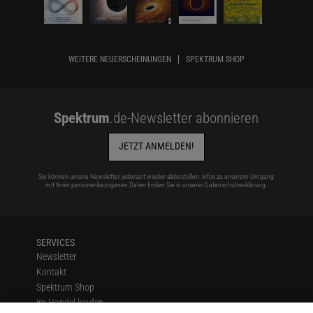
WEITERE NEUERSCHEINUNGEN
SPEKTRUM SHOP
Spektrum
.de-Newsletter abonnieren
JETZT ANMELDEN!
Sie können unsere Newsletter jederzeit wieder abbestellen. Infos zu unserem Umgang
mit Ihren personenbezogenen Daten finden Sie in unserer
Datenschutzerklärung
.
SERVICES
Newsletter
Kontakt
Spektrum Shop
Im Handel kaufen