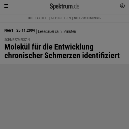
HEUTE AKTUELL
MEISTGELESEN
NEUERSCHEINUNGEN
News
25.11.2004
Lesedauer ca. 2 Minuten
SCHMERZMEDIZIN
:
Molekül für die Entwicklung
chronischer Schmerzen identifiziert