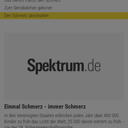
Das Gehirn macht den Schmerz
Zum Sensibelchen geboren
Den Schmerz abschalten
:
Einmal Schmerz - immer Schmerz
In den Vereinigten Staaten erblicken jedes Jahr über 400 000
Kinder zu früh das Licht der Welt, 25 000 davon extrem zu früh -
vor der 28. Schwangerschaftswoche …