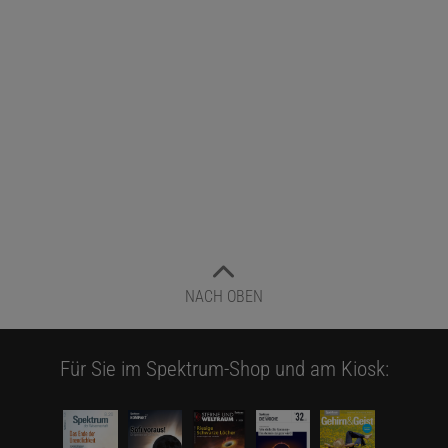
NACH OBEN
Für Sie im Spektrum-Shop und am Kiosk: