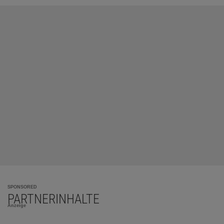
SPONSORED
PARTNERINHALTE
Anzeige