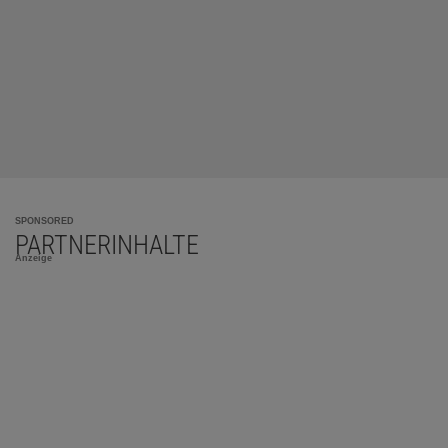
SPONSORED
PARTNERINHALTE
Anzeige