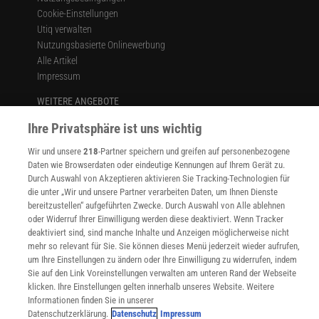
Cookie-Einstellungen
Utiq verwalten
Nutzungsbasierte Onlinewerbung
Alle Artikel
Impressum
WEITERE ANGEBOTE
Angebote für Schulen
Ihre Privatsphäre ist uns wichtig
Angebote für Institutionen
Sprachen lernen mit Gymglish
Wir und unsere
218
-Partner speichern und greifen auf personenbezogene
Lexika
Daten wie Browserdaten oder eindeutige Kennungen auf Ihrem Gerät zu.
Für Spektrum schreiben
Durch Auswahl von Akzeptieren aktivieren Sie Tracking-Technologien für
die unter „Wir und unsere Partner verarbeiten Daten, um Ihnen Dienste
Zugänglichkeitserklärung
bereitzustellen“ aufgeführten Zwecke. Durch Auswahl von Alle ablehnen
WEBSEITEN
oder Widerruf Ihrer Einwilligung werden diese deaktiviert. Wenn Tracker
KielSCN
deaktiviert sind, sind manche Inhalte und Anzeigen möglicherweise nicht
mehr so relevant für Sie. Sie können dieses Menü jederzeit wieder aufrufen,
Wissenschaft in die Schulen
um Ihre Einstellungen zu ändern oder Ihre Einwilligung zu widerrufen, indem
SciLogs
Sie auf den Link Voreinstellungen verwalten am unteren Rand der Webseite
klicken. Ihre Einstellungen gelten innerhalb unseres Website. Weitere
Informationen finden Sie in unserer
Datenschutzerklärung.
Datenschutz
Impressum