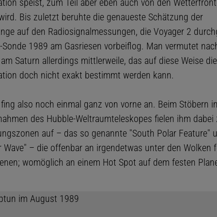
ation speist, zum Teil aber eben auch von den Wetterfront
 wird. Bis zuletzt beruhte die genaueste Schätzung der
nge auf den Radiosignalmessungen, die Voyager 2 durchg
a-Sonde 1989 am Gasriesen vorbeiflog. Man vermutet nac
m Saturn allerdings mittlerweile, das auf diese Weise die
ation doch nicht exakt bestimmt werden kann.
fing also noch einmal ganz von vorne an. Beim Stöbern in
ahmen des Hubble-Weltraumteleskopes fielen ihm dabei 
ngszonen auf – das so genannte "South Polar Feature" u
r Wave" – die offenbar an irgendetwas unter den Wolken f
ienen; womöglich an einem Hot Spot auf dem festen Plan