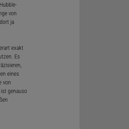
 Hubble-
änge von
dort ja
erart exakt
utzen. Es
äzisieren,
en eines
e von
 ist genauso
oßen