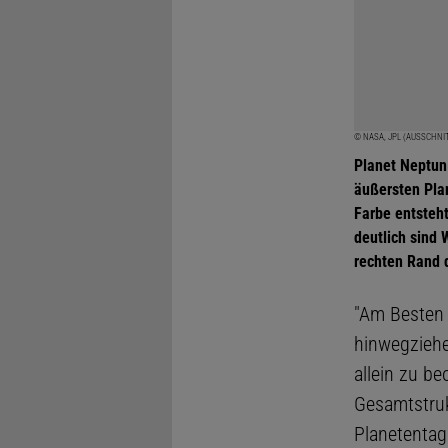
© NASA, JPL (AUSSCHNI
Planet Neptun
äußersten Pla
Farbe entsteh
deutlich sind 
rechten Rand d
"Am Besten 
hinwegziehe
allein zu be
Gesamtstrukt
Planetentag