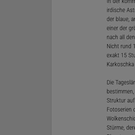
In der komm
irdische As
der blaue, 
einer der g
nach all den
Nicht rund 
exakt 15 St
Karkoschka 
Die Tageslä
bestimmen, 
Struktur au
Fotoserien 
Wolkenschic
Stürme, der