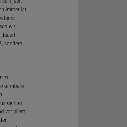
sein, seit
ch immer ist
systems
sen wir
 dauert:
ß, sondern
h
en zu
 erkennbare
n
aus dichten
nd vor allem
der