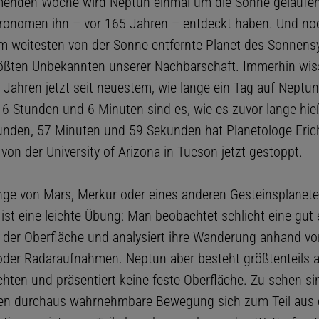
enden Woche wird Neptun einmal um die Sonne gelaufen 
tronomen ihn – vor 165 Jahren – entdeckt haben. Und no
am weitesten von der Sonne entfernte Planet des Sonnen
rößten Unbekannten unserer Nachbarschaft. Immerhin wis
 Jahren jetzt seit neuestem, wie lange ein Tag auf Neptun
16 Stunden und 6 Minuten sind es, wie es zuvor lange hie
unden, 57 Minuten und 59 Sekunden hat Planetologe Eric
von der University of Arizona in Tucson jetzt gestoppt.
nge von Mars, Merkur oder eines anderen Gesteinsplanet
ist eine leichte Übung: Man beobachtet schlicht eine gut
f der Oberfläche und analysiert ihre Wanderung anhand vo
oder Radaraufnahmen. Neptun aber besteht größtenteils 
hten und präsentiert keine feste Oberfläche. Zu sehen si
en durchaus wahrnehmbare Bewegung sich zum Teil aus 