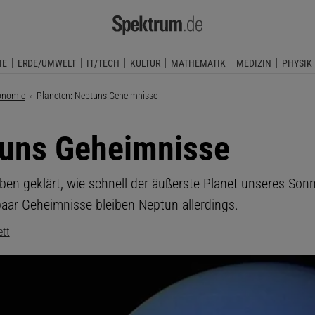
IE
ERDE/UMWELT
IT/TECH
KULTUR
MATHEMATIK
MEDIZIN
PHYSIK
onomie
Aktuelle Seite:
Planeten: Neptuns Geheimnisse
uns Geheimnisse
ben geklärt, wie schnell der äußerste Planet unseres So
 paar Geheimnisse bleiben Neptun allerdings.
ett