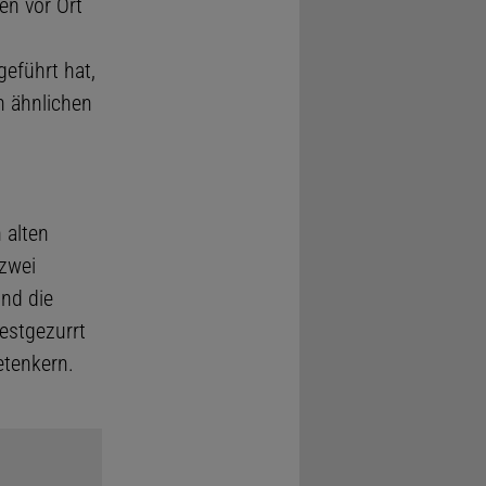
en vor Ort
eführt hat,
h ähnlichen
 alten
zwei
nd die
estgezurrt
etenkern.