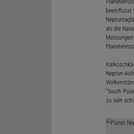
Planetenrot
beeinflusst
Neptuntaglä
als die Nas
Messungen a
Planetenrot
Karkoschka 
Neptun-Aufn
Wolkenstöru
"South Pola
zu sein sch