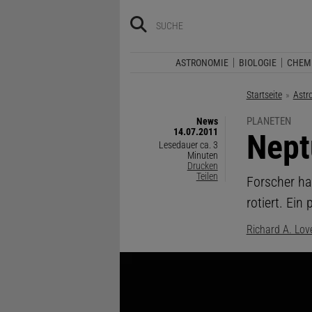
ASTRONOMIE
BIOLOGIE
CHEM
Startseite
Astr
PLANETEN
News
14.07.2011
:
Nept
Lesedauer ca. 3
Minuten
Drucken
Teilen
Forscher ha
rotiert. Ein
Richard A. Lov