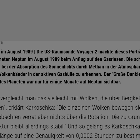
TT)
 im August 1989 | Die US-Raumsonde Voyager 2 machte dieses Portr
neten Neptun im August 1989 beim Anflug auf den Gasriesen. Die sc
t bei der Absorption des Sonnenlichts durch Methan in der Atmosphä
Wolkenbänder in der aktiven Gashülle zu erkennen. Der "Große Dunkl
es Planeten war nur für einige Monate auf Neptun sichtbar.
vergleicht man das vielleicht mit Wolken, die über Bergke
n", erklärt Karkoschka: "Die einzelnen Wolken bewegen sic
obachten verrät aber nichts über die Rotation. Die zu Gru
ur bleibt allerdings stabil." Und so gelang es Karkoschka
länge auf eine Genauigkeit von 0,0002 Stunden zu besti