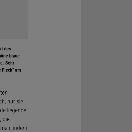
ät des
höne blaue
re. Sehr
e Fleck" am
tten
h, nur sie
nde liegende
, die
mmen, indem