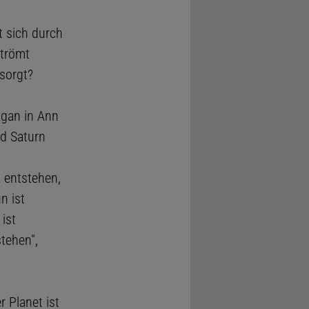
lt sich durch
strömt
 sorgt?
igan in Ann
nd Saturn
 entstehen,
n ist
 ist
tehen",
 Planet ist