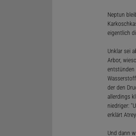
Neptun bleib
Karkoschkas
eigentlich d
Unklar sei a
Arbor, wies
entstünden 
Wasserstoff
der den Dru
allerdings k
niedriger: "
erklärt Atrey
Und dann wä