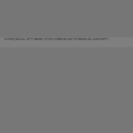
© PROUD_NATALIA / GETTY IMAGES / ISTOCK (SYMBOLBILD MIT FOTOMODELLEN) (AUSSCHNITT)