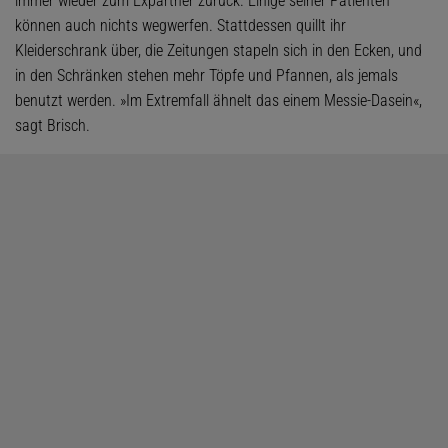
immer wieder zum Expartner zurück. Einige seiner Patienten
können auch nichts wegwerfen. Stattdessen quillt ihr
Kleiderschrank über, die Zeitungen stapeln sich in den Ecken, und
in den Schränken stehen mehr Töpfe und Pfannen, als jemals
benutzt werden. »Im Extremfall ähnelt das einem Messie-Dasein«,
sagt Brisch.