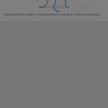
© NIK SPENCER/NATURE; GARBER, K.: A TOLERANT APPROACH. IN: NATURE 507, S. 418-420, 2015 (AUSSCHNITT)