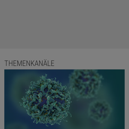
Das könnte Sie auch interessieren:
Wie das Immunsystem wieder normal werden
könnte
THEMENKANÄLE
Die von Steinman entwickelte Diabetestherapie basiert nicht auf
Proteinfragmenten, sondern auf zirkulären DNA-Stücken, die das
Proinsulin-Gen tragen und in den Muskel injiziert werden [4]. Das
Proinsulin-Protein wird von den Muskelzellen produziert,
freigesetzt und dann von den APC aufgenommen und den T-Zellen
präsentiert. Laut Steinman erzeugt dies "ein Signal, das nicht