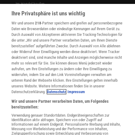
der 30 Patienten Selmajs Therapie erhielten. Im Vergleich zu
Im Handel kaufen
Placebos bewirkte die Behandlung einen signifikanten Rückgang
Presse
Ihre Privatsphäre ist uns wichtig
der MS-Aktivität, die mittels Bildgebung durch Magnetresonanz
Verträge kündigen
des Gehirns nachgewiesen wird. Außerdem hatten Patienten mit
Wir und unsere
218
-Partner speichern und greifen auf personenbezogene
Widerruf
Daten wie Browserdaten oder eindeutige Kennungen auf Ihrem Gerät zu.
Therapie auch weit weniger Rezidive [10].
INFO
Durch Auswahl von Akzeptieren aktivieren Sie Tracking-Technologien für
Mediadaten
die unter „Wir und unsere Partner verarbeiten Daten, um Ihnen Dienste
In der von Apitope in Diepenbeek/Belgien finanzierten Studie von
bereitzustellen“ aufgeführten Zwecke. Durch Auswahl von Alle ablehnen
Datenschutz
Wraith erhielten 43 Patienten die Substanz ATX-MS-1467 in jeweils
oder Widerruf Ihrer Einwilligung werden diese deaktiviert. Wenn Tracker
Nutzungsbedingungen
fünf aufsteigenden Dosierungen, entweder unter oder in die Haut
deaktiviert sind, sind manche Inhalte und Anzeigen möglicherweise nicht
Cookie-Einstellungen
mehr so relevant für Sie. Sie können dieses Menü jederzeit wieder
gespritzt. Bei den Patienten der zweiten Gruppe war laut Wraith
Utiq verwalten
aufrufen, um Ihre Einstellungen zu ändern oder Ihre Einwilligung zu
die MS-Aktivität deutlich zurückgegangen, was allerdings nur drei
Nutzungsbasierte Onlinewerbung
widerrufen, indem Sie auf den Link Voreinstellungen verwalten am
Monate nach Therapieende anhielt. Die Ergebnisse der Studie sind
Alle Artikel
unteren Rand der Webseite klicken. Ihre Einstellungen gelten innerhalb
unseres Website. Weitere Informationen finden Sie in unserer
Impressum
bisher aber noch nicht publiziert.
Datenschutzerklärung.
Datenschutz
Impressum
WEITERE ANGEBOTE
Eine weitere Studie wurde von Steinman durchgeführt. In der
Wir und unsere Partner verarbeiten Daten, um Folgendes
Angebote für Schulen
bereitzustellen:
placebokontrollierten Studie bei 80 Diabetespatienten zeigte sich
Angebote für Institutionen
die Substanz BHT-3021 als sicher. Außerdem war in einer der
Verwendung genauer Standortdaten. Endgeräteeigenschaften zur
Sprachen lernen mit Gymglish
Identifikation aktiv abfragen. Speichern von oder Zugriff auf
Studiengruppen ein Marker für Insulinsekretion statistisch
Lexika
Informationen auf einem Endgerät. Personalisierte Werbung und Inhalte,
Messung von Werbeleistung und der Performance von Inhalten,
Für Spektrum schreiben
signifikant angestiegen und die Anzahl der gegen Proinsulin
Zielgruppenforschung sowie Entwicklung und Verbesserung von