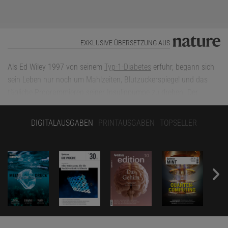
EXKLUSIVE ÜBERSETZUNG AUS
Als Ed Wiley 1997 von seinem
Typ-1-Diabetes
erfuhr, begann sich
sein Leben nur noch um Mahlzeiten, Blutzuckerspiegel und das
tägliche Programmieren seiner Insulinpumpe zu drehen. Der
Statistiker aus der Gegend um Boulder in Colorado arbeitet in der
Big-Data-Analyse und musste lernen, ständig sich und seinen
DIGITALAUSGABEN
PRINTAUSGABEN
TOPSELLER
Körper zu beobachten. Ihm wurde klar, dass es mehr eine Kunst
als eine Wissenschaft ist, immer die richtige Dosis an Insulin zu
finden. Wie bei vielen Betroffenen begann ihm die Kontrolle
darüber langsam zu entgleiten. Seit 2008 "passten die
Insulinmengen einfach nicht mehr", erinnert er sich. Weil er seinen
Bedarf nicht mehr verlässlich vorhersagen konnte, erlitt er
wiederholt schwere Hypoglykämien und riskierte Krampfanfälle
und langfristige Folgen.