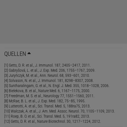
unterdrücken. Diese können aber lebensbedrohliche Infektionen
zur Folge haben und beseitigen auch nicht die Ursache der
Erkrankung. Toleranzinduzierende Therapien wirken anders. Sie
versuchen, nur jene Immunzellen zu treffen, die auf ein
spezifisches
Antigen
reagieren. Das Antigen ist die Substanz, die
eine Immunantwort auslösen kann, in Wileys Fall also der
Insulinvorläufer Proinsulin. "Warum sollen wir einen Großteil des
Immunsystems lahmlegen, wenn wir lediglich Toleranz gegen ein
QUELLEN
einzelnes Antigen erreichen wollen?", fragt der Immunologe
Larry
[1] Getts, D. R. et al., J. Immunol. 187, 2405–2417, 2011.
Steinman von der Standford University
in Kalifornien, wo er BHT-
[2] Gabryšová, L. et al., J. Exp. Med. 206, 1755–1767, 2009.
3021 entwickelt hat.
[3] Juryńczyk, M. et al., Ann. Neurol. 68, 593–601, 2010.
[4] Solvason, N. et al., J. Immunol. 181, 8298–8307, 2008.
Die Strategie der antigenspezifischen Toleranz basiert auf einem
[5] Suntharalingam, G. et al., N. Engl. J. Med. 355, 1018–1028, 2006.
[6] Bielekova, B. et al., Nature Med. 6, 1167–1175, 2000.
simplen Konzept, blieb aber bis dato bei dutzenden klinischen
[7] Freedman, M. S. et al., Neurology 77, 1551–1560, 2011.
Studien ohne Erfolg. Zwischen dem Ruhigstellen und der
[8] McRae, B. L. et al., J. Exp. Med. 182, 75–85, 1995.
[9] Lutterotti, A. et al., Sci. Transl. Med. 5, 188ra75, 2013.
Stimulation des Immunsystems ist nur ein schmaler Grat: Es
[10] Walczak, A. et al., J. Am. Med. Assoc. Neurol. 70, 1105–1109, 2013.
besteht immer das Risiko, die Krankheit zu verschlimmern, wie es
[11] Roep, B. O. et al., Sci. Transl. Med. 5, 191ra82, 2013.
auch vor etwa 15 Jahren in einer MS-Studie geschehen ist.
[12] Getts, D. R. et al., Nature Biotechnol. 30, 1217–1224, 2012.