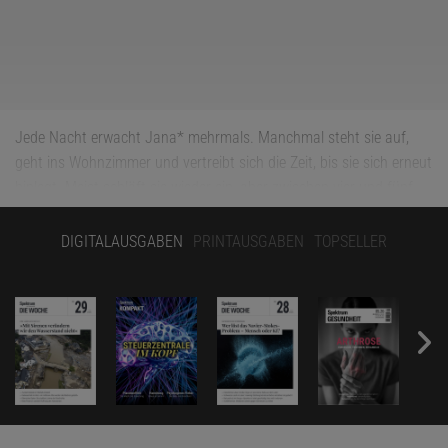
Jede Nacht erwacht Jana* mehrmals. Manchmal steht sie auf,
geht ins Wohnzimmer und vertreibt sich die Zeit, bis sie sich erneut
hinlegt. Meist schläft sie wieder ein, aber zwischen vier und fünf
Uhr morgens ist Schluss. Länger geht nicht, egal wann sie sich
abends zur Ruhe begibt. Vor etwa zehn Jahren wurde das linke
DIGITALAUSGABEN
PRINTAUSGABEN
TOPSELLER
Bein der heute 50-Jährigen steif, das Gehen fiel ihr schwer.
Diagnose: Parkinson, das zu verlangsamten Bewegungsabläufen,
Zittern in Ruhe, Muskelsteifigkeit und später zu Gangstörungen
führt. Auch nicht motorische Symptome wie beispielsweise
kognitive Einschränkungen, psychiatrische Beschwerden,
Riechstörungen und Verdauungsprobleme können auftreten. Oder
eben, wie bei Jana, Schlafstörungen.