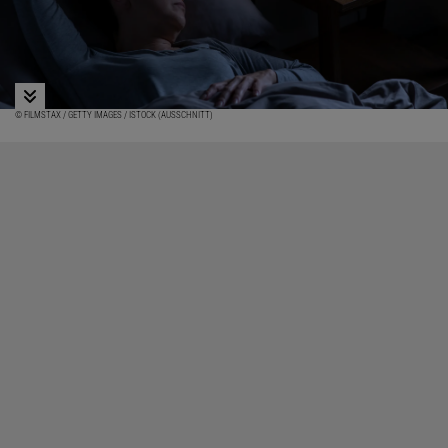
© FILMSTAX / GETTY IMAGES / ISTOCK (AUSSCHNITT)