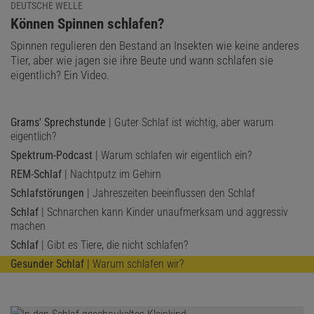
DEUTSCHE WELLE
:
Können Spinnen schlafen?
Spinnen regulieren den Bestand an Insekten wie keine anderes
Tier, aber wie jagen sie ihre Beute und wann schlafen sie
eigentlich? Ein Video.
Grams' Sprechstunde
| Guter Schlaf ist wichtig, aber warum
eigentlich?
Spektrum-Podcast
| Warum schlafen wir eigentlich ein?
REM-Schlaf
| Nachtputz im Gehirn
Schlafstörungen
| Jahreszeiten beeinflussen den Schlaf
Schlaf
| Schnarchen kann Kinder unaufmerksam und aggressiv
machen
Schlaf
| Gibt es Tiere, die nicht schlafen?
Gesunder Schlaf
| Warum schlafen wir?
Das könnte Sie auch interessieren:
Die Macht der Gene