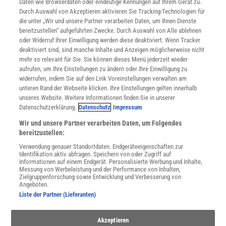
mit Levodopa behandelt, das im zentralen Nervensystem zu
Daten wie Browserdaten oder eindeutige Kennungen auf Ihrem Gerät zu.
INFO
Durch Auswahl von Akzeptieren aktivieren Sie Tracking-Technologien für
Dopamin umgesetzt wird und so dessen Mangel ausgleicht. Über
Mediadaten
die unter „Wir und unsere Partner verarbeiten Daten, um Ihnen Dienste
Rezeptoren im SCN und im Mittelhirn wirkt Dopamin auf das
bereitzustellen“ aufgeführten Zwecke. Durch Auswahl von Alle ablehnen
Datenschutz
zirkadiane System ein. Darüber hinaus kann es die rhythmische
oder Widerruf Ihrer Einwilligung werden diese deaktiviert. Wenn Tracker
Nutzungsbedingungen
deaktiviert sind, sind manche Inhalte und Anzeigen möglicherweise nicht
Aktivität der Uhren-Gene verändern.
Cookie-Einstellungen
mehr so relevant für Sie. Sie können dieses Menü jederzeit wieder
Utiq verwalten
aufrufen, um Ihre Einstellungen zu ändern oder Ihre Einwilligung zu
Nutzungsbasierte Onlinewerbung
widerrufen, indem Sie auf den Link Voreinstellungen verwalten am
Alle Artikel
unteren Rand der Webseite klicken. Ihre Einstellungen gelten innerhalb
unseres Website. Weitere Informationen finden Sie in unserer
Impressum
Datenschutzerklärung.
Datenschutz
Impressum
WEITERE ANGEBOTE
Wir und unsere Partner verarbeiten Daten, um Folgendes
Angebote für Schulen
bereitzustellen:
Angebote für Institutionen
Verwendung genauer Standortdaten. Endgeräteeigenschaften zur
Sprachen lernen mit Gymglish
Identifikation aktiv abfragen. Speichern von oder Zugriff auf
Lexika
Informationen auf einem Endgerät. Personalisierte Werbung und Inhalte,
© YOUSUN KOH (AUSSCHNITT)
Messung von Werbeleistung und der Performance von Inhalten,
Für Spektrum schreiben
Keine Einbahnstraße | Neurodegeneration, also der krankheitsbedingte
Zielgruppenforschung sowie Entwicklung und Verbesserung von
Zugänglichkeitserklärung
Angeboten.
Verlust von Nervenzellen, führt zu gestörtem Schlaf und einer
Liste der Partner (Lieferanten)
veränderten zirkadianen Rhythmik. Dies wiederum fördert über die
WEBSEITEN
Anreicherung schädlicher Proteine im Gehirn, Entzündungsreaktionen
KielSCN
und oxidativen Stress den Abbau von Hirnzellen. Neurodegeneration und
Akzeptieren
Wissenschaft in die Schulen