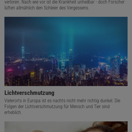
verloren. Nach wie vor ist die Krankheit unheilbar - doch Forscher
erfüllten 73 Prozent davon die Kriterien einer neurodegenerativen
lüften allmählich den Schleier des Vergessens.
Erkrankung
, bei der das fehlgefaltete Eiweiß α-Synuklein eine Rolle
spielt – also beispielsweise Parkinson.
Lichtverschmutzung
Vielerorts in Europa ist es nachts nicht mehr richtig dunkel. Die
© YOUSUN KOH (AUSSCHNITT)
Folgen der Lichtverschmutzung für Mensch und Tier sind
Im Rhythmus der inneren Uhr | Der Nucleus suprachiasmaticus (SCN) im
erheblich.
Hypothalamus ist die Hauptuhr und gibt den Takt vor. Er wird durch
Zeitgeber wie Nahrung, körperliche Aktivität und insbesondere
Sonnenlicht synchronisiert. Trifft Licht auf die Netzhaut, gelangen von