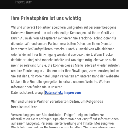
Impressum
WEITERE ANGEBOTE
Ihre Privatsphäre ist uns wichtig
Angebote für Schulen
Angebote für Institutionen
Wir und unsere
218
-Partner speichern und greifen auf personenbezogene
Sprachen lernen mit Gymglish
Daten wie Browserdaten oder eindeutige Kennungen auf Ihrem Gerät zu.
Lexika
Durch Auswahl von Akzeptieren aktivieren Sie Tracking-Technologien für
Für Spektrum schreiben
die unter „Wir und unsere Partner verarbeiten Daten, um Ihnen Dienste
bereitzustellen“ aufgeführten Zwecke. Durch Auswahl von Alle ablehnen
Zugänglichkeitserklärung
oder Widerruf Ihrer Einwilligung werden diese deaktiviert. Wenn Tracker
WEBSEITEN
deaktiviert sind, sind manche Inhalte und Anzeigen möglicherweise nicht
KielSCN
mehr so relevant für Sie. Sie können dieses Menü jederzeit wieder aufrufen,
um Ihre Einstellungen zu ändern oder Ihre Einwilligung zu widerrufen, indem
Wissenschaft in die Schulen
Sie auf den Link Voreinstellungen verwalten am unteren Rand der Webseite
SciLogs
klicken. Ihre Einstellungen gelten innerhalb unseres Website. Weitere
Informationen finden Sie in unserer
Datenschutzerklärung.
Datenschutz
Impressum
Uns finden Sie auch hier:
Wir und unsere Partner verarbeiten Daten, um Folgendes
bereitzustellen:
Verwendung genauer Standortdaten. Endgeräteeigenschaften zur
Identifikation aktiv abfragen. Speichern von oder Zugriff auf Informationen
auf einem Endgerät. Personalisierte Werbung und Inhalte, Messung von
Werbeleistung und der Performance von Inhalten, Zielgruppenforschung