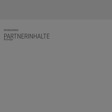
SPONSORED
PARTNERINHALTE
Anzeige