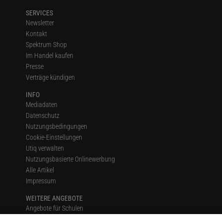
SERVICES
Newsletter
Kontakt
Spektrum Shop
Im Handel kaufen
Presse
Verträge kündigen
INFO
Mediadaten
Datenschutz
Nutzungsbedingungen
Cookie-Einstellungen
Utiq verwalten
Nutzungsbasierte Onlinewerbung
Alle Artikel
Impressum
WEITERE ANGEBOTE
Angebote für Schulen
Angebote für Institutionen