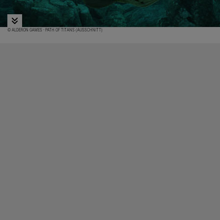
© ALDERON GAMES - PATH OF TITANS (AUSSCHNITT)