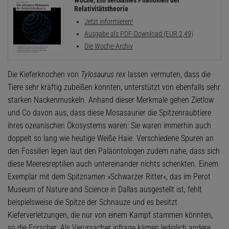
Woche, Ein seltsames Phänomen der
Relativitätstheorie
Jetzt informieren!
Ausgabe als PDF-Download (EUR 2,49)
Die Woche-Archiv
Die Kieferknochen von
Tylosaurus rex
lassen vermuten, dass die
Tiere sehr kräftig zubeißen konnten, unterstützt von ebenfalls sehr
starken Nackenmuskeln. Anhand dieser Merkmale gehen Zietlow
und Co davon aus, dass diese Mosasaurier die Spitzenraubtiere
ihres ozeanischen Ökosystems waren: Sie waren immerhin auch
doppelt so lang wie heutige Weiße Haie. Verschiedene Spuren an
den Fossilien legen laut den Paläontologen zudem nahe, dass sich
diese Meeresreptilien auch untereinander nichts schenkten. Einem
Exemplar mit dem Spitznamen »Schwarzer Ritter«, das im Perot
Museum of Nature and Science in Dallas ausgestellt ist, fehlt
beispielsweise die Spitze der Schnauze und es besitzt
Kieferverletzungen, die nur von einem Kampf stammen könnten,
so die Forscher. Als Verursacher infrage kämen lediglich andere