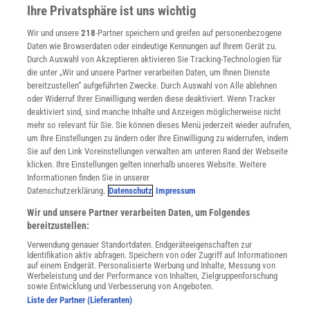
Ihre Privatsphäre ist uns wichtig
Sprachen lernen mit Gymglish
Lexika
Wir und unsere
218
-Partner speichern und greifen auf personenbezogene
Für Spektrum schreiben
Daten wie Browserdaten oder eindeutige Kennungen auf Ihrem Gerät zu.
Zugänglichkeitserklärung
Durch Auswahl von Akzeptieren aktivieren Sie Tracking-Technologien für
die unter „Wir und unsere Partner verarbeiten Daten, um Ihnen Dienste
WEBSEITEN
bereitzustellen“ aufgeführten Zwecke. Durch Auswahl von Alle ablehnen
KielSCN
oder Widerruf Ihrer Einwilligung werden diese deaktiviert. Wenn Tracker
Wissenschaft in die Schulen
deaktiviert sind, sind manche Inhalte und Anzeigen möglicherweise nicht
mehr so relevant für Sie. Sie können dieses Menü jederzeit wieder aufrufen,
SciLogs
um Ihre Einstellungen zu ändern oder Ihre Einwilligung zu widerrufen, indem
Sie auf den Link Voreinstellungen verwalten am unteren Rand der Webseite
klicken. Ihre Einstellungen gelten innerhalb unseres Website. Weitere
Informationen finden Sie in unserer
Uns finden Sie auch hier:
Datenschutzerklärung.
Datenschutz
Impressum
Wir und unsere Partner verarbeiten Daten, um Folgendes
bereitzustellen:
Verwendung genauer Standortdaten. Endgeräteeigenschaften zur
Identifikation aktiv abfragen. Speichern von oder Zugriff auf Informationen
auf einem Endgerät. Personalisierte Werbung und Inhalte, Messung von
Werbeleistung und der Performance von Inhalten, Zielgruppenforschung
sowie Entwicklung und Verbesserung von Angeboten.
Liste der Partner (Lieferanten)