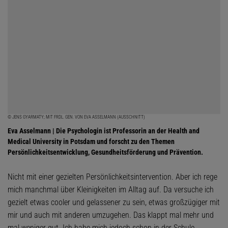
© JENS GYARMATY; MIT FRDL. GEN. VON EVA ASSELMANN (AUSSCHNITT)
Eva Asselmann | Die Psychologin ist Professorin an der Health and
Medical University in Potsdam und forscht zu den Themen
Persönlichkeitsentwicklung, Gesundheitsförderung und Prävention.
Nicht mit einer gezielten Persönlichkeitsintervention. Aber ich rege
mich manchmal über Kleinigkeiten im Alltag auf. Da versuche ich
gezielt etwas cooler und gelassener zu sein, etwas großzügiger mit
mir und auch mit anderen umzugehen. Das klappt mal mehr und
mal weniger gut. Ich habe mich jedoch schon in der Schule