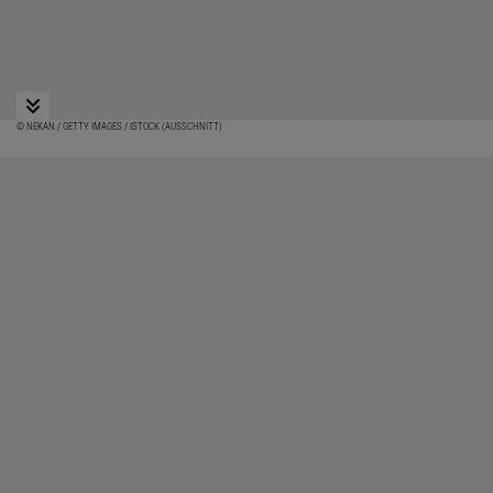
© NEKAN / GETTY IMAGES / ISTOCK (AUSSCHNITT)