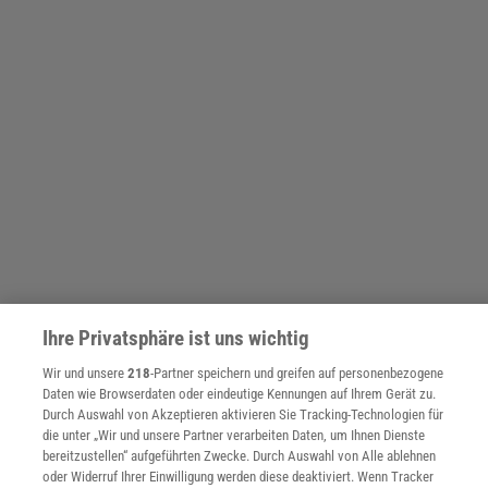
Ihre Privatsphäre ist uns wichtig
Ich forsche schon viele Jahre dazu und habe das Buch in erster
Wir und unsere
218
-Partner speichern und greifen auf personenbezogene
Linie über meine eigenen Erkenntnisse geschrieben. Deshalb
Daten wie Browserdaten oder eindeutige Kennungen auf Ihrem Gerät zu.
Durch Auswahl von Akzeptieren aktivieren Sie Tracking-Technologien für
wusste ich das meiste natürlich schon vorher und musste nicht
die unter „Wir und unsere Partner verarbeiten Daten, um Ihnen Dienste
von Grund auf recherchieren. Aus meiner Sicht ein sehr
bereitzustellen“ aufgeführten Zwecke. Durch Auswahl von Alle ablehnen
spannendes Feld ist das der gezielten Persönlichkeitsentwicklung.
oder Widerruf Ihrer Einwilligung werden diese deaktiviert. Wenn Tracker