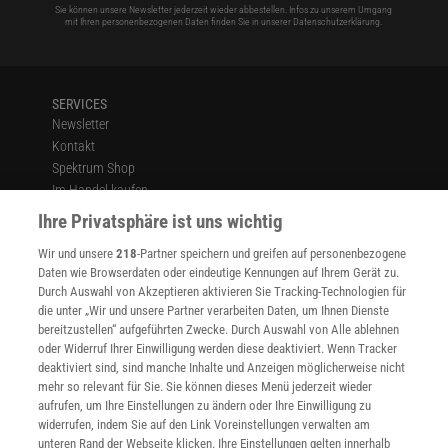
betroffenen Hirngewebe fällt die Diffusivität oft schon wenige
Sie können unsere Newsletter jederzeit wieder abbestellen. Infos zu unserem Umgang
mit Ihren personenbezogenen Daten finden Sie in unserer
Datenschutzerklärung
.
Minuten nach dem Infarkt messbar ab. Und auch bei der Planung
komplizierter chirurgischer Eingriffe kommt die Methode zum
Einsatz: Damit die Ärzte bei Hirnoperationen keine wichtigen
SERVICES
Nervenstränge verletzen, rekonstruieren sie zuvor den Verlauf der
Newsletter
Faserbahnen mittels DTI.
Kontakt
Spektrum Shop
Verkabelungen der Psyche
Im Handel kaufen
Presse
Ihre Privatsphäre ist uns wichtig
Neuerdings nutzen auch Neurowissenschaftler die Diffusions-
Verträge kündigen
Tensor-Bildgebung immer häufiger für psychologische
Wir und unsere
218
-Partner speichern und greifen auf personenbezogene
Widerruf
Forschungsprojekte. Wie Naama Barnea-Goraly und ihre Kollegen
Daten wie Browserdaten oder eindeutige Kennungen auf Ihrem Gerät zu.
INFO
Durch Auswahl von Akzeptieren aktivieren Sie Tracking-Technologien für
von der Stanford University 2005 herausfanden, hängt die
Mediadaten
die unter „Wir und unsere Partner verarbeiten Daten, um Ihnen Dienste
fraktionelle Anisotropie direkt mit der Entwicklung kognitiver
bereitzustellen“ aufgeführten Zwecke. Durch Auswahl von Alle ablehnen
Datenschutz
Fähigkeiten zusammen. Die Forscher bemerkten, dass im Zuge der
oder Widerruf Ihrer Einwilligung werden diese deaktiviert. Wenn Tracker
Nutzungsbedingungen
deaktiviert sind, sind manche Inhalte und Anzeigen möglicherweise nicht
Kindesentwicklung die FA-Werte unter anderem in Bereichen des
Cookie-Einstellungen
mehr so relevant für Sie. Sie können dieses Menü jederzeit wieder
Balkens und des vorderen Stirnhirns stark zunehmen.
Utiq verwalten
aufrufen, um Ihre Einstellungen zu ändern oder Ihre Einwilligung zu
Nutzungsbasierte Onlinewerbung
widerrufen, indem Sie auf den Link Voreinstellungen verwalten am
Diese präfrontalen Areale der Hirnrinde sind unter anderem an der
Alle Artikel
unteren Rand der Webseite klicken. Ihre Einstellungen gelten innerhalb