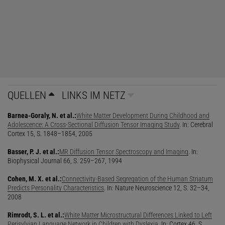
ergaben, sind Aufbau und Dichte dieses Geflechts entscheidend
für zahlreiche Leistungen unseres Gehirns - von der Motorik über
kognitive Fähigkeiten wie Lesen und Rechnen bis hin zu Kreativität
und Intelligenz. Auch verschiedene Krankheiten wie Schizophrenie
gehen mit Veränderungen der Nervenverbindungen in der weißen
Substanz einher.
Bewegung von Wassermolekülen
QUELLEN
LINKS IM NETZ
Grundlage der DTI ist die so genannte diffusionsgewichtete
Barnea-Goraly, N. et al.:
White Matter Development During Childhood and
Ado­lescence: A Cross-Sectional Diffusion Tensor Imaging Study
. In: Cerebral
Bildgebung, die die Bewegung von Wassermolekülen im Gewebe
Cortex 15, S. 1848–1854, 2005
misst. Der Tomograf sendet dabei Pulse von elektromagnetischen
Wellen aus, die das Gewebe je nach Geschwindigkeit der
Basser, P. J. et al.:
MR Diffusion Tensor Spectroscopy and Imaging
. In:
Biophysical Journal 66, S. 259–267, 1994
Wasserteilchen als verschieden starke "Echos" zurückwirft. Große
Faserbündel lassen sich mit der Methode relativ zuverlässig
Cohen, M. X. et al.:
Connectivity-Based Segregation of the Human Striatum
erkennen, da Flüssigkeit entlang der Axone rascher diffundiert als
Predicts Personality Characteristics
. In: Nature Neuroscience 12, S. 32–34,
2008
in andere Richtungen.
Rimrodt, S. L. et al.:
White Matter Microstructural Differences Linked to Left
Perisylvian Language Network in Children with Dyslexia
. In: Cortex 46, S.