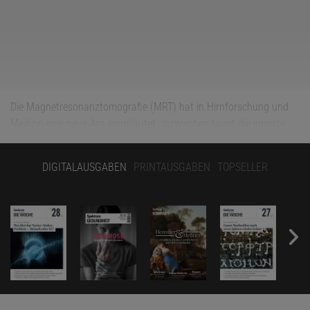
Die Magnetresonanztomografie (MRT) hat in Hirnforschung und
Medizin eine neue Ära eingeläutet. Inzwischen taugt die jüngste
Untersuchung "in der Röhre" sogar zum Partythema und die
bunten Bilder funktioneller Hirnscans prangen auf Zeitungen.
DIGITALAUSGABEN
PRINTAUSGABEN
TOPSELLER
Eine Variante der MRT hat dagegen ihren Siegeszug in den
neurowissenschaftlichen Labors in aller Stille angetreten: die
Diffusions-Tensor-Bildgebung (kurz: DTI von englisch
Diffusion
Tensor Imaging
). Mit diesem Verfahren gewinnen Forscher
Informationen über die Lage der Faserbahnen in der weißen
Hirnsubstanz. Diese bestehen aus Bündeln von Axonen, den
langen Nervenfortsätzen, und verbinden die verschiedenen
Bereiche des Gehirns wie ein Rohrpostsystem.