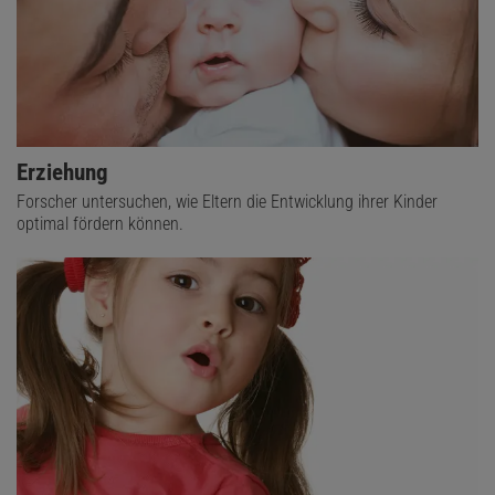
dafür, wie stark eine bestimmte Diffusionsrichtung vorherrscht. In
Hirnregionen mit vielen Fasersträngen wie dem Balken nimmt die
Anisotropie daher höhere Werte an (hellgelbe Bereiche in den unteren
Bildern) als in Arealen, in denen sich das Wasser gleichmäßiger verteilt
(orange).
Erziehung
Forscher untersuchen, wie Eltern die Entwicklung ihrer Kinder
Um einzelne Faserstränge zu rekonstruieren, sucht ein
optimal fördern können.
Computerprogramm einen Voxel mit hohem FA-Wert und bestimmt
die Längsachse des zugehörigen Tensors. Deren Orientierung weist
auf den Verlauf der entsprechenden Nervenfaser hin. Das Gleiche
wiederholt der Algorithmus nun mit den in Verlaufsrichtung
angrenzenden Voxeln - so lange, bis er an eine Stelle gelangt, an
der die fraktionelle Anisotropie unter einen vorgegebenen Wert
fällt. Das geschieht etwa an Stellen, an denen eine Nervenfaser
endet oder in die graue Substanz übergeht, in der sich die
Zellkörper befinden.