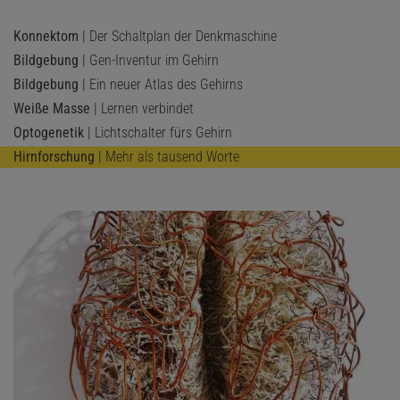
Konnektom
| Der Schaltplan der Denkmaschine
Bildgebung
| Gen-Inventur im Gehirn
Bildgebung
| Ein neuer Atlas des Gehirns
Weiße Masse
| Lernen verbindet
Optogenetik
| Lichtschalter fürs Gehirn
Hirnforschung
| Mehr als tausend Worte
© MIT FRDL. GEN. VON RAINER GOEBEL (AUSSCHNITT)
Alles im Fluss | Wassermoleküle sind ständig in Bewegung. Werden die
Partikel nicht durch Barrieren aufgehalten, diffundieren sie gleichmäßig
in alle Richtungen (siehe Pfeile in A). Stehen ihnen dagegen
Zellmembranen im Weg – wie etwa in den dünnen langgestreckten
Fortsätzen von Nervenzellen – wandern die Wasserteilchen bevorzugt
entlang der Faser (B). Forscher visualisieren die Diffusion in
Nervenbahnen häufig als Ellipsoid (C), dessen Form durch die
Bewegungsrichtung des Wassers bestimmt wird. Die Orientierung der
Längsachse stimmt dabei mit der vorherrschenden Wanderrichtung
überein.