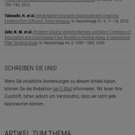
739–749, 2010
Takeuchi, H. et al.:
White Matter Structures Associated with Creativity:
Evidence from Diffusion Tensor Imaging
. In: NeuroImage 51, S. 11–18, 2010
Zahr, N. M. et al.:
Problem Solving, Working Memory, and Motor Correlates of
Association and Commissural Fiber Bundles in Normal Aging: A Quantitative
Fiber Tracking Study
. In: Neuro­Image 44, S. 1050–1062, 2009
SCHREIBEN SIE UNS!
Wenn Sie inhaltliche Anmerkungen zu diesem Artikel haben,
können Sie die Redaktion
per E-Mail
informieren. Wir lesen Ihre
Zuschrift, bitten jedoch um Verständnis, dass wir nicht jede
beantworten können.
ARTIKEL ZUM THEMA