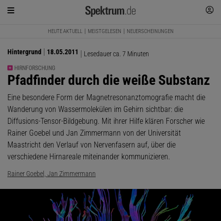
HEUTE AKTUELL
MEISTGELESEN
NEUERSCHEINUNGEN
Hintergrund
18.05.2011
Lesedauer ca. 7 Minuten
HIRNFORSCHUNG
:
Pfadfinder durch die weiße Substanz
Eine besondere Form der Magnetresonanztomografie macht die
Wanderung von Wassermolekülen im Gehirn sichtbar: die
Diffusions-Tensor-Bildgebung. Mit ihrer Hilfe klären Forscher wie
Rainer Goebel und Jan Zimmermann von der Universität
Maastricht den Verlauf von Nervenfasern auf, über die
verschiedene Hirnareale miteinander kommunizieren.
Rainer Goebel, Jan Zimmermann