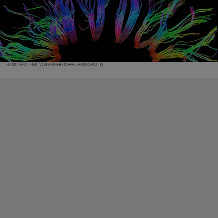
© MIT FRDL. GEN. VON RAINER GOEBEL (AUSSCHNITT)