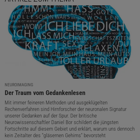
© GEHIRN&GEIST
SPEKTRUM AGB
(AUSSCHNITT)
Aus Gehirn&Geist 6/2011
Kostenloses Probeheft
| Blättern Sie durch die
aktuelle Ausgabe
und
sichern Sie sich Ihr kostenloses Probeheft!
Bei einer einzigen DTI-Messung erfasst der Scanner die Diffusion
an mehreren Millionen Orten im Gehirn. Das Denkorgan wird dazu
NEUROIMAGING
in unzählige kleine Quader von wenigen Millimetern Kantenlänge
:
Der Traum vom Gedankenlesen
eingeteilt - Forscher sprechen in Analogie zu zweidimensionalen
Mit immer feineren Methoden und ausgeklügelten
Pixeln von "Voxeln". Schicht für Schicht erfasst das Gerät die
Rechenverfahren sind Hirnforscher der neuronalen Signatur
Bewegung der Wassermoleküle in jedem dieser Raumelemente.
unserer Gedanken auf der Spur. Der britische
Weil es in einem Durchgang immer nur eine Diffusionsrichtung
Neurowissenschaftler Daniel Bor schildert die jüngsten
messen kann, wird die Aufnahme mehrmals für unterschiedliche
Fortschritte auf diesem Gebiet und erklärt, warum uns dennoch
Orientierungen durchgeführt. So erfährt man für jeden Voxel, wie
kein Zeitalter des "gläsernen Gehirns" bevorsteht