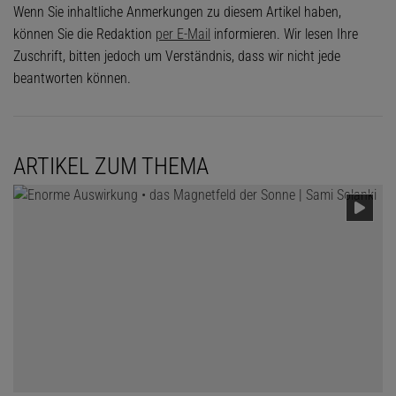
magnetischen Eigenschaften verwendet. Dort könnten sich die
Wenn Sie inhaltliche Anmerkungen zu diesem Artikel haben,
Ladungsträger nicht entsprechend umordnen. Wie die beiden
können Sie die Redaktion
per E-Mail
informieren. Wir lesen Ihre
Physiker vorrechneten, könnte man einen hohlen Zylinder aus
Zuschrift, bitten jedoch um Verständnis, dass wir nicht jede
einem solchen Stoff fertigen und ihn so zum Erdmagnetfeld
beantworten können.
ausrichten, dass durch das Bauteil ein ständiger elektrischer
Strom fließt. Dieser ließe sich dann anzapfen.
ARTIKEL ZUM THEMA