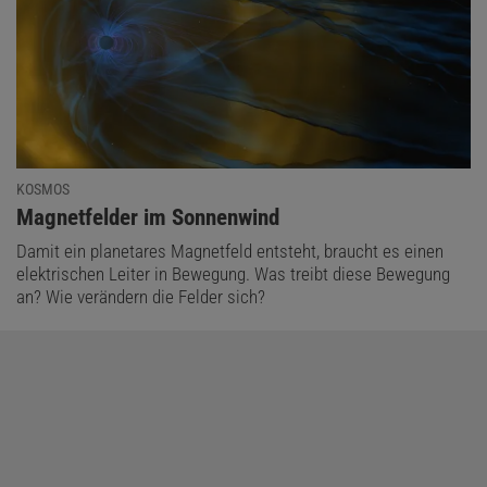
KOSMOS
:
Magnetfelder im Sonnenwind
Damit ein planetares Magnetfeld entsteht, braucht es einen
elektrischen Leiter in Bewegung. Was treibt diese Bewegung
an? Wie verändern die Felder sich?
© CHRISTOPHER F. CHYBA, PRINCETON UNIVERSITY (AUSSCHNITT)
Energie aus der Erddrehung | Bei dem Experiment befand sich ein mit
Elektroden versehener Hohlzylinder aus einem speziellen Material auf
einer Acrylglasscheibe. Die gesamte Apparatur wurde passend zum
Magnetfeld sowie zur Bewegungsrichtung der Erdoberfläche
ausgerichtet. Messgeräte zeigen eine erzeugte Spannung von
18 Mikrovolt an.