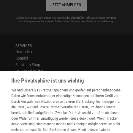
JETZT ANMELDEN!
Sie können unsere Newsletter jederzeit wieder abbestellen. Infos zu unserem Umgang
mit Ihren personenbezogenen Daten finden Sie in unserer
Datenschutzerklärung
.
SERVICES
Newsletter
Kontakt
Spektrum Shop
Im Handel kaufen
Presse
Ihre Privatsphäre ist uns wichtig
Verträge kündigen
Wir und unsere
218
-Partner speichern und greifen auf personenbezogene
Widerruf
Daten wie Browserdaten oder eindeutige Kennungen auf Ihrem Gerät zu.
INFO
Durch Auswahl von Akzeptieren aktivieren Sie Tracking-Technologien für
Mediadaten
die unter „Wir und unsere Partner verarbeiten Daten, um Ihnen Dienste
bereitzustellen“ aufgeführten Zwecke. Durch Auswahl von Alle ablehnen
Datenschutz
oder Widerruf Ihrer Einwilligung werden diese deaktiviert. Wenn Tracker
Nutzungsbedingungen
deaktiviert sind, sind manche Inhalte und Anzeigen möglicherweise nicht
Cookie-Einstellungen
mehr so relevant für Sie. Sie können dieses Menü jederzeit wieder