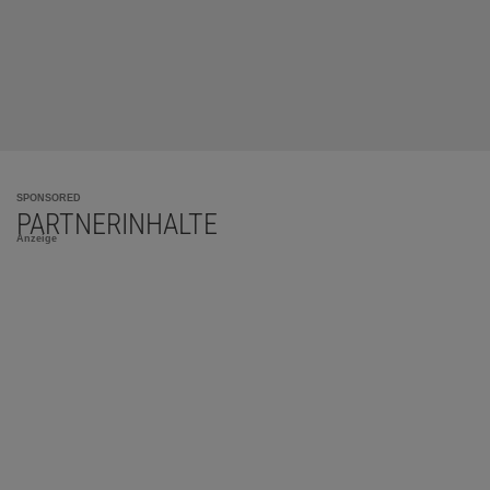
SPONSORED
PARTNERINHALTE
Anzeige