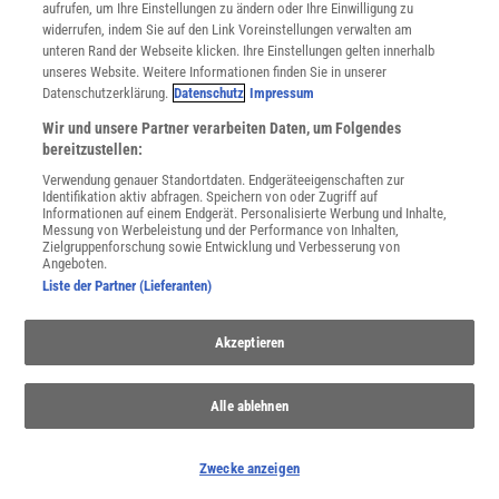
Utiq verwalten
aufrufen, um Ihre Einstellungen zu ändern oder Ihre Einwilligung zu
Nutzungsbasierte Onlinewerbung
widerrufen, indem Sie auf den Link Voreinstellungen verwalten am
Alle Artikel
unteren Rand der Webseite klicken. Ihre Einstellungen gelten innerhalb
unseres Website. Weitere Informationen finden Sie in unserer
Impressum
Datenschutzerklärung.
Datenschutz
Impressum
WEITERE ANGEBOTE
Wir und unsere Partner verarbeiten Daten, um Folgendes
Angebote für Schulen
bereitzustellen:
Angebote für Institutionen
Verwendung genauer Standortdaten. Endgeräteeigenschaften zur
Sprachen lernen mit Gymglish
Identifikation aktiv abfragen. Speichern von oder Zugriff auf
Lexika
Informationen auf einem Endgerät. Personalisierte Werbung und Inhalte,
Messung von Werbeleistung und der Performance von Inhalten,
Für Spektrum schreiben
Zielgruppenforschung sowie Entwicklung und Verbesserung von
Zugänglichkeitserklärung
Angeboten.
Liste der Partner (Lieferanten)
WEBSEITEN
KielSCN
Akzeptieren
Wissenschaft in die Schulen
SciLogs
Alle ablehnen
Uns finden Sie auch hier:
Zwecke anzeigen