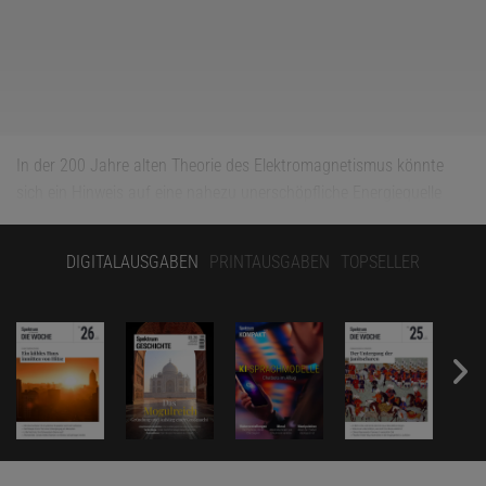
In der 200 Jahre alten Theorie des Elektromagnetismus könnte
sich ein Hinweis auf eine nahezu unerschöpfliche Energiequelle
verbergen. Das unerwartete Schlupfloch haben Physiker in den
USA entdeckt und erfolgreich ausgenutzt. Das Team zapfte in
DIGITALAUSGABEN
PRINTAUSGABEN
TOPSELLER
einem Experiment die Energie der Erde an, während sich diese
durch ihr Magnetfeld bewegt.
Bereits im Jahr 2016 hatten der Astrophysiker Christopher Chyba
von der Princeton University und der Planetenwissenschaftler
Kevin Hand vom California Institute of Technology in Pasadena
ihr
Konzept vorgestellt, zunächst rein theoretisch
. Es basiert auf zwei
grundlegenden Erkenntnissen des Elektromagnetismus und zeigt
eine trickreiche Möglichkeit auf, die vermeintlichen