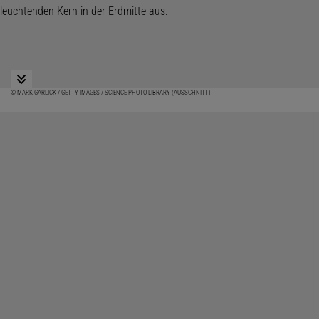
© MARK GARLICK / GETTY IMAGES / SCIENCE PHOTO LIBRARY (AUSSCHNITT)