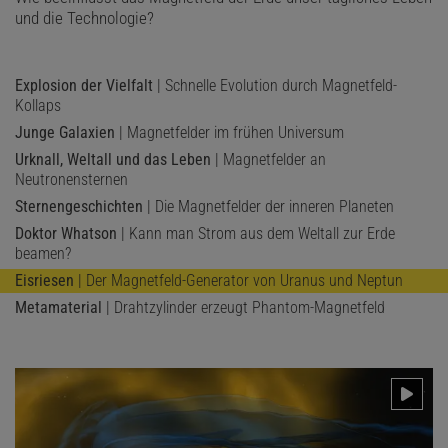
und die Technologie?
in Kalifornien vor
.
Für ihren Hohlzylinder wählten Chyba und Hand ein Material
Explosion der Vielfalt
| Schnelle Evolution durch Magnetfeld-
namens Mangan-Zink-Ferrit. Das Werkstück montierten sie
Kollaps
zusammen mit Elektroden und Messgeräten auf einer drehbaren
Junge Galaxien
| Magnetfelder im frühen Universum
Acrylglasplatte. Sobald sie die Zylinderachse sowohl senkrecht zur
Urknall, Weltall und das Leben
| Magnetfelder an
Drehung der Erde als auch senkrecht zum Erdmagnetfeld
Neutronensternen
ausrichteten, maßen sie eine geringe Spannung. Diese
Sternengeschichten
| Die Magnetfelder der inneren Planeten
verschwand, wenn sie den Zylinder parallel zur Erdrotation
Doktor Whatson
| Kann man Strom aus dem Weltall zur Erde
orientierten. Das sowie die Stärke der Spannung entsprachen ihren
beamen?
berechneten Vorhersagen. Zur Kontrolle montierten sie auf gleiche
Eisriesen
| Der Magnetfeld-Generator von Uranus und Neptun
Weise einen Vollzylinder aus Mangan-Zink-Ferrit sowie einen
Metamaterial
| Drahtzylinder erzeugt Phantom-Magnetfeld
Hohlzylinder aus einem anderen Stoff mit üblichem magnetischem
Verhalten. In diesen Fällen erwarteten sie theoretisch keine
Spannung – und fanden auch experimentell keinen Effekt.