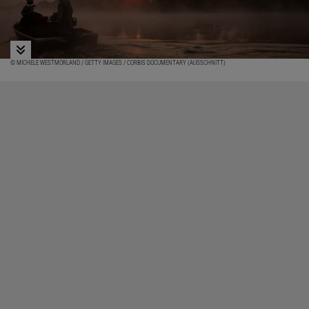
© MICHELE WESTMORLAND / GETTY IMAGES / CORBIS DOCUMENTARY (AUSSCHNITT)