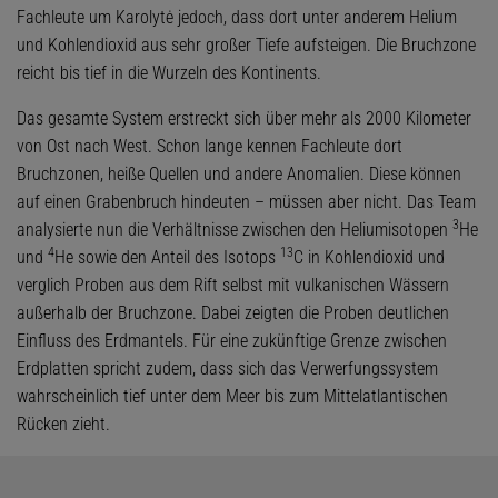
Fachleute um Karolytė jedoch, dass dort unter anderem Helium
und Kohlendioxid aus sehr großer Tiefe aufsteigen. Die Bruchzone
reicht bis tief in die Wurzeln des Kontinents.
Das gesamte System erstreckt sich über mehr als 2000 Kilometer
von Ost nach West. Schon lange kennen Fachleute dort
Bruchzonen, heiße Quellen und andere Anomalien. Diese können
auf einen Grabenbruch hindeuten – müssen aber nicht. Das Team
3
analysierte nun die Verhältnisse zwischen den Heliumisotopen
He
4
13
und
He sowie den Anteil des Isotops
C in Kohlendioxid und
verglich Proben aus dem Rift selbst mit vulkanischen Wässern
außerhalb der Bruchzone. Dabei zeigten die Proben deutlichen
Einfluss des Erdmantels. Für eine zukünftige Grenze zwischen
Erdplatten spricht zudem, dass sich das Verwerfungssystem
wahrscheinlich tief unter dem Meer bis zum Mittelatlantischen
Rücken zieht.