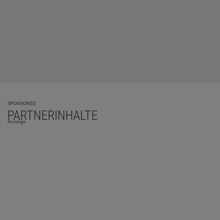
SPONSORED
PARTNERINHALTE
Anzeige