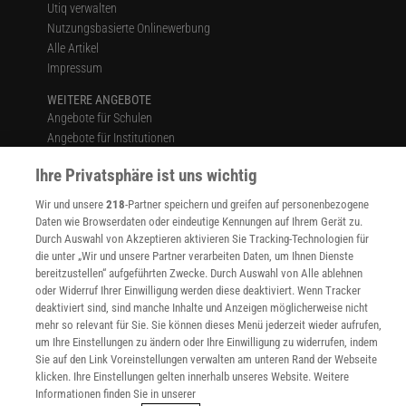
Utiq verwalten
Nutzungsbasierte Onlinewerbung
Alle Artikel
Impressum
WEITERE ANGEBOTE
Angebote für Schulen
Angebote für Institutionen
Sprachen lernen mit Gymglish
Ihre Privatsphäre ist uns wichtig
Lexika
Für Spektrum schreiben
Wir und unsere
218
-Partner speichern und greifen auf personenbezogene
Zugänglichkeitserklärung
Daten wie Browserdaten oder eindeutige Kennungen auf Ihrem Gerät zu.
Durch Auswahl von Akzeptieren aktivieren Sie Tracking-Technologien für
WEBSEITEN
die unter „Wir und unsere Partner verarbeiten Daten, um Ihnen Dienste
KielSCN
bereitzustellen“ aufgeführten Zwecke. Durch Auswahl von Alle ablehnen
Wissenschaft in die Schulen
oder Widerruf Ihrer Einwilligung werden diese deaktiviert. Wenn Tracker
SciLogs
deaktiviert sind, sind manche Inhalte und Anzeigen möglicherweise nicht
mehr so relevant für Sie. Sie können dieses Menü jederzeit wieder aufrufen,
um Ihre Einstellungen zu ändern oder Ihre Einwilligung zu widerrufen, indem
Sie auf den Link Voreinstellungen verwalten am unteren Rand der Webseite
Uns finden Sie auch hier:
klicken. Ihre Einstellungen gelten innerhalb unseres Website. Weitere
Informationen finden Sie in unserer