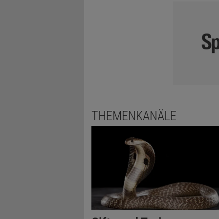
© MATTHIAS DUCCI (AUS
Galinstan | Ei
THEMENKANÄLE
Aber nicht i
Entscheidend
es sich um 
Quecksilber
So bezeichn
Kohlenstoff