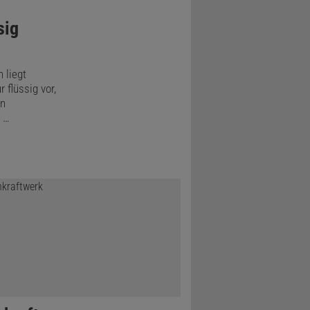
sig
 liegt
flüssig vor,
en
s …
 Thermometern.
lich.
orliegt, ob
 Rede ist.