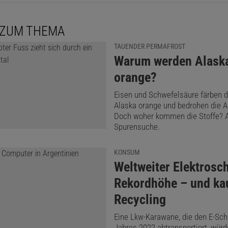
ilber und seine Verbindungen giftig und schädlich für di
 ZUM THEMA
cht man allerdings seit Jahren, es in technischen Prozess
TAUENDER PERMAFROST
kten zu ersetzen. So dürfen in der EU bereits seit 2009 k
:
Warum werden Alaska
thermometer mehr für den privaten Gebrauch verkauft we
orange?
gkeit dient Galinstan, ein Gemisch aus Gallium, Indium un
Eisen und Schwefelsäure färben d
: Stannum). Galinstan sieht Quecksilber täuschend ähnlich
Alaska orange und bedrohen die Ar
eicht davon unterscheiden: Galinstan benetzt Oberflächen
Doch woher kommen die Stoffe? 
Spurensuche.
toff, wie im Bild »Galinstan« anhand der benutzten Tropfp
Hätte man Quecksilber mit der Pipette aufgenommen, wäre
KONSUM
kgeblieben.
:
Weltweiter Elektrosch
Rekordhöhe – und k
Recycling
Eine Lkw-Karawane, die den E-Sch
Jahres 2022 abtransportiert, wür