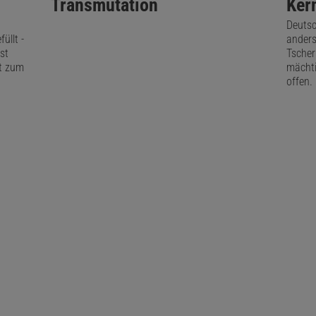
Transmutation
Ker
cksilber (CH
)
Hg. Quecksilber zu verschlucken, ist auße
3
2
Deutsc
ährlich, als dessen Dämpfe einzuatmen. So wurde früher g
üllt -
anders
n Quecksilber erfolgreich gegen Darmverschluss eingese
st
Tscher
ft zum
mächti
e Quecksilberverbindungen schädigen dagegen die Schl
offen.
Darm-Trakts, wodurch die Stoffe vermehrt vom Körper 
Das könnte Sie auch interessieren:
Spektrum Geschichte
Im Goldrausch der Alch