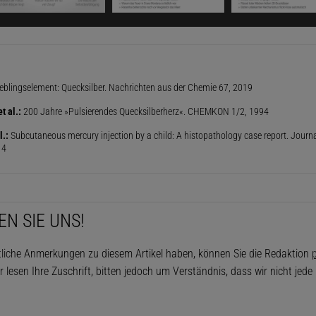
or, Wasserstoff und Natronlauge gewinnt. Energiesparla
uecksilber, ebenso Zahnfüllungen aus Legierungen von Qu
 Metallen wie Silber oder Zinn. Covid-19-Impfstoffe in
hältnissen, Kontaktlinsenflüssigkeit und Kosmetika kön
eblingselement: Quecksilber. Nachrichten aus der Chemie 67, 2019
h wirkende Quecksilberverbindung Thiomersal enthalten.
t al.:
200 Jahre »Pulsierendes Quecksilberherz«. CHEMKON 1/2, 1994
l.:
Subcutaneous mercury injection by a child: A histopathology case report. Journa
Dieser Artikel ist enthalten in
Spektrum der
14
Wissenschaft Antimaterie
Download (Abo)
Noch kein Abo? Jetzt abonnieren!
EN SIE UNS!
Ausgabe als PDF-Download (EUR 6,99)
tliche Anmerkungen zu diesem Artikel haben, können Sie die Redaktion
p
r lesen Ihre Zuschrift, bitten jedoch um Verständnis, dass wir nicht jed
all und Mord