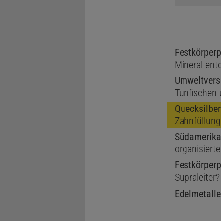
Festkörperp
Mineral ent
Umweltver
Tunfischen 
Quecksilber
Zahnfüllun
Südamerika
organisierte
Festkörperp
Supraleiter?
Edelmetalle