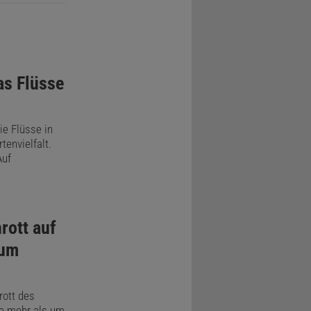
e Umwelt
en und
eine
s Flüsse
rden. Als
d Zinn
ie Flüsse in
, man kann
tenvielfalt.
 aus Glas
Auf
ipette zu
n keine
rott auf
aum
rott des
de mehr als um