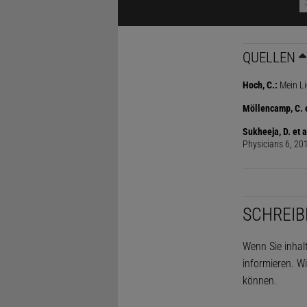
die man Chl
enthalten Q
QUELLEN
mit weiteren
Mehrdosenbe
Hoch, C.:
Mein Li
antiseptisc
Möllencamp, C. e
Sukheeja, D. et a
Physicians 6, 20
SCHREIB
Wenn Sie inhal
informieren. Wi
können.
Laborunf