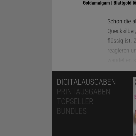
Goldamalgam | Blattgold lö
Schon die a
Quecksilber
flüssig ist.
reagieren u
wandelten s
Zinnober, a
Zinnober gal
DIGITALAUSGABEN
Stein der We
PRINTAUSGABEN
»Transmutat
TOPSELLER
allem in Sil
BUNDLES
Heute nutzt
Beim Amalgam