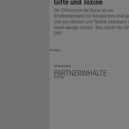
Gifte und Toxine
Dimethylque
Der Giftschrank der Natur ist von
weniger gef
Knollenblätterpilz bis Königskobra prall gef
Einnahme vo
und was Mensch und Technik beisteuern i
kaum weniger toxisch. Was macht ein Gi
Anorganisch
Gift?
des Magen-
werden.
Anzeige
SPONSORED
PARTNERINHALTE
Anzeige