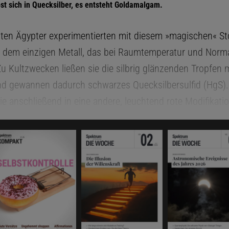
st sich in Quecksilber, es entsteht Goldamalgam.
lten Ägypter experimentierten mit diesem »magischen« Sto
, dem einzigen Metall, das bei Raumtemperatur und Norm
 Zu Kultzwecken ließen sie die silbrig glänzenden Tropfen 
nd gewannen dadurch schwarzes Quecksilbersulfid (HgS).
ie anschließend in eine andere, leuchtend rote Modifikati
us dem man durch Erhitzen wiederum Quecksilber erzeug
t später in der alchimistischen Lehre als möglicher Kandi
isen. Solch eine Substanz sollte dazu verhelfen, in einem
ion« genannten Prozess unedle in edle Metalle zu verwan
ber und Gold.
 man Quecksilber auf pragmatischere, aber ähnlich vielfäl
verfahren etwa, einer Variante der Chlor-Alkali-Elektroly