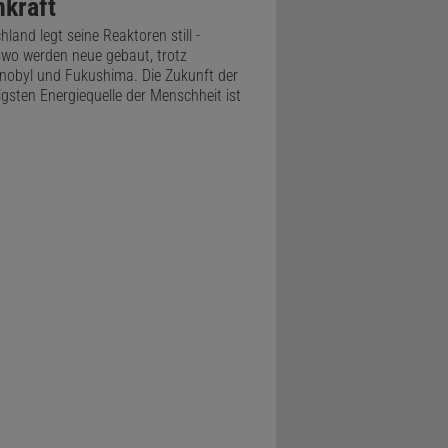
nkraft
rdem weit
hland legt seine Reaktoren still -
ar die orale
wo werden neue gebaut, trotz
tzt.
nobyl und Fukushima. Die Zukunft der
gsten Energiequelle der Menschheit ist
eimhäute
aufgenommen
emisten