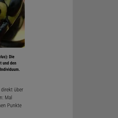
ulus
): Die
ät und den
 Individuum.
 direkt über
n: Mal
lnen Punkte