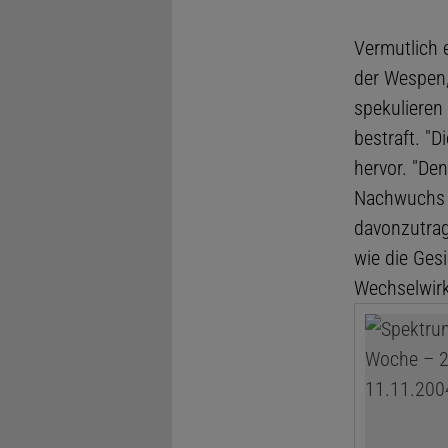
Vermutlich 
der Wespen,
spekulieren 
bestraft. "
hervor. "De
Nachwuchs z
davonzutrag
wie die Ges
Wechselwirk