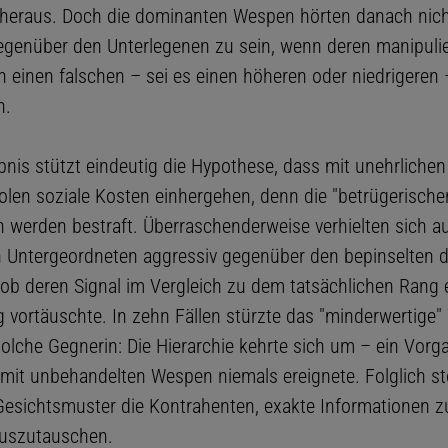
 heraus. Doch die dominanten Wespen hörten danach nich
egenüber den Unterlegenen zu sein, wenn deren manipulie
 einen falschen – sei es einen höheren oder niedrigeren
n.
bnis stützt eindeutig die Hypothese, dass mit unehrlichen
len soziale Kosten einhergehen, denn die "betrügerische
 werden bestraft. Überraschenderweise verhielten sich au
 Untergeordneten aggressiv gegenüber den bepinselten 
l ob deren Signal im Vergleich zu dem tatsächlichen Rang 
g vortäuschte. In zehn Fällen stürzte das "minderwertige
olche Gegnerin: Die Hierarchie kehrte sich um – ein Vorga
mit unbehandelten Wespen niemals ereignete. Folglich st
Gesichtsmuster die Kontrahenten, exakte Informationen z
uszutauschen.