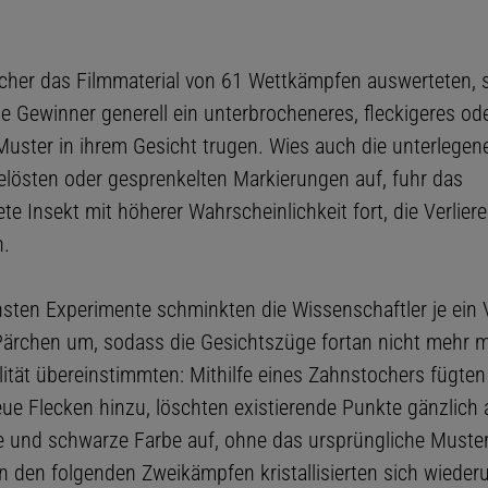
scher das Filmmaterial von 61 Wettkämpfen auswerteten, st
ie Gewinner generell ein unterbrocheneres, fleckigeres ode
uster in ihrem Gesicht trugen. Wies auch die unterlege
elösten oder gesprenkelten Markierungen auf, fuhr das
e Insekt mit höherer Wahrscheinlichkeit fort, die Verliere
n.
hsten Experimente schminkten die Wissenschaftler je ein 
ärchen um, sodass die Gesichtszüge fortan nicht mehr m
ität übereinstimmten: Mithilfe eines Zahnstochers fügten
ue Flecken hinzu, löschten existierende Punkte gänzlich 
e und schwarze Farbe auf, ohne das ursprüngliche Muste
In den folgenden Zweikämpfen kristallisierten sich wieder