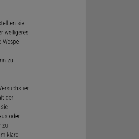
ellten sie
r welligeres
ne Wespe
rin zu
Versuchstier
it der
 sie
aus oder
r zu
um klare