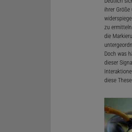
Deutlich sic
ihrer Größe
widerspiege
zu ermitteln
die Markieru
untergeordn
Doch was hä
dieser Sign
Interaktion
diese These