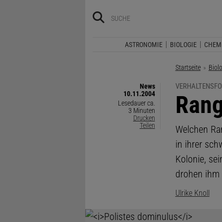
ASTRONOMIE
BIOLOGIE
CHEM
Startseite
Biol
VERHALTENSF
News
10.11.2004
:
Rang
Lesedauer ca.
3 Minuten
Drucken
Teilen
Welchen Ran
in ihrer sc
Kolonie, se
drohen ihm 
Ulrike Knoll