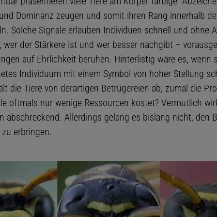
htbar präsentieren viele Tiere am Körper farbige "Abzeiche
 und Dominanz zeugen und somit ihren Rang innerhalb der
ln. Solche Signale erlauben Individuen schnell und ohne 
, wer der Stärkere ist und wer besser nachgibt – vorausge
ngen auf Ehrlichkeit beruhen. Hinterlistig wäre es, wenn s
etes Individuum mit einem Symbol von hoher Stellung s
lt die Tiere von derartigen Betrügereien ab, zumal die Pr
ale oftmals nur wenige Ressourcen kostet? Vermutlich wir
en abschreckend. Allerdings gelang es bislang nicht, den 
 zu erbringen.