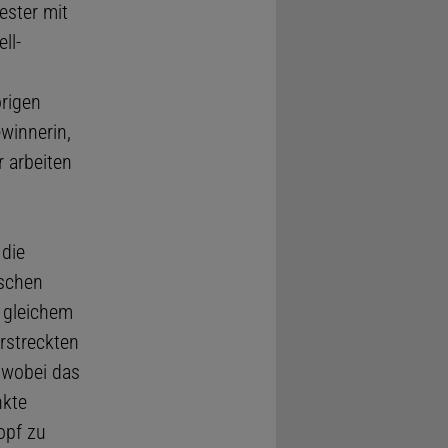
ester mit
ll-
rigen
winnerin,
 arbeiten
 die
ischen
 gleichem
rstreckten
 wobei das
nkte
opf zu