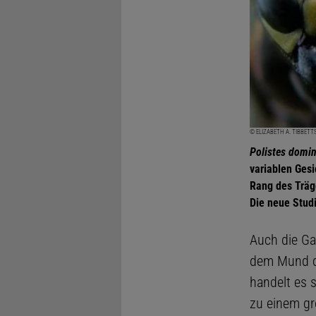
© ELIZABETH A. TIBBETT
Polistes domi
variablen Ges
Rang des Träge
Die neue Studi
Auch die Ga
dem Mund du
handelt es 
zu einem gr