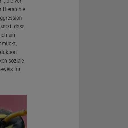
n", die von
 Hierarchie
Aggression
setzt, dass
ich ein
chmückt.
oduktion
ken soziale
Beweis für