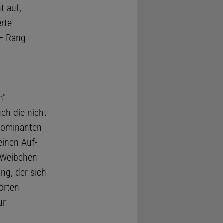
t auf,
rte
 – Rang
n"
ch die nicht
dominanten
einen Auf-
" Weibchen
ng, der sich
örten
ur