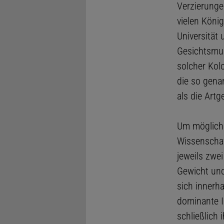
Verzierungen
vielen König
Universität
Gesichtsmus
solcher Kol
die so gena
als die Art
Um mögliche
Wissenschaf
jeweils zwe
Gewicht und
sich innerh
dominante I
schließlich 