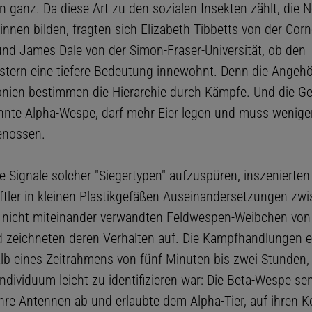
 ganz. Da diese Art zu den sozialen Insekten zählt, die N
innen bilden, fragten sich Elizabeth Tibbetts von der Corne
 und James Dale von der Simon-Fraser-Universität, ob den
tern eine tiefere Bedeutung innewohnt. Denn die Angehö
onien bestimmen die Hierarchie durch Kämpfe. Und die Ge
nnte Alpha-Wespe, darf mehr Eier legen und muss weniger
genossen.
 Signale solcher "Siegertypen" aufzuspüren, inszenierten
tler in kleinen Plastikgefäßen Auseinandersetzungen zw
i nicht miteinander verwandten Feldwespen-Weibchen von
 zeichneten deren Verhalten auf. Die Kampfhandlungen e
alb eines Zeitrahmens von fünf Minuten bis zwei Stunden,
ndividuum leicht zu identifizieren war: Die Beta-Wespe se
ihre Antennen ab und erlaubte dem Alpha-Tier, auf ihren K