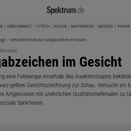
IE
ERDE/UMWELT
IT/TECH
KULTUR
MATHEMATIK
MEDIZIN
PHYSIK
ogie
Aktuelle Seite:
Verhaltensforschung: Rangabzeichen im Gesicht
ORSCHUNG
abzeichen im Gesicht
g eine Feldwespe innerhalb des Insektenstaates bekleidet,
hwarz-gelben Gesichtszeichnung zur Schau. Versucht ein M
ine Artgenossen mit unehrlichen Qualitätsmerkmalen zu t
soziale Sanktionen.