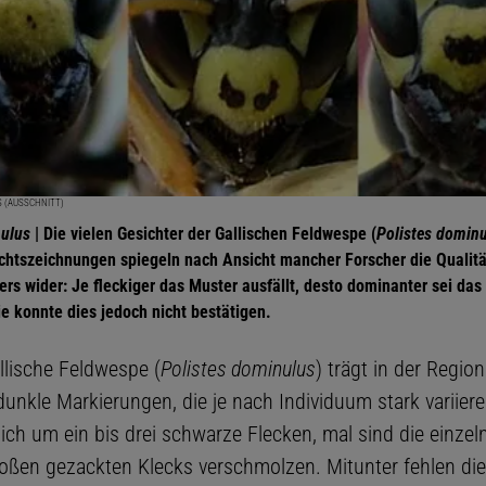
S (AUSSCHNITT)
nulus
| Die vielen Gesichter der Gallischen Feldwespe (
Polistes domin
ichtszeichnungen spiegeln nach Ansicht mancher Forscher die Qualit
rs wider: Je fleckiger das Muster ausfällt, desto dominanter sei das
e konnte dies jedoch nicht bestätigen.
llische Feldwespe (
Polistes dominulus
) trägt in der Region
nkle Markierungen, die je nach Individuum stark variiere
sich um ein bis drei schwarze Flecken, mal sind die einze
oßen gezackten Klecks verschmolzen. Mitunter fehlen die