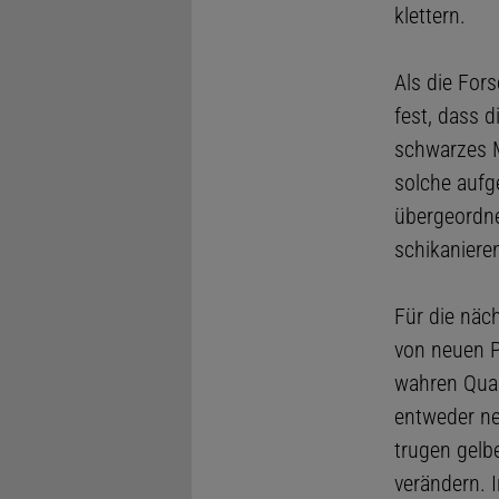
klettern.
Als die For
fest, dass d
schwarzes M
solche aufg
übergeordnet
schikaniere
Für die näc
von neuen P
wahren Qual
entweder ne
trugen gelb
verändern. 