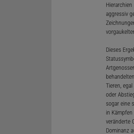
Hierarchien
aggressiv g
Zeichnungen
vorgaukelte
Dieses Erge
Statussymbo
Artgenossen
behandelten
Tieren, ega
oder Abstie
sogar eine s
in Kämpfen 
veränderte 
Dominanz a