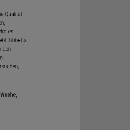
e Qualität
en,
ird es
ebt Tibbetts
m den
en
ersuchen,
 Woche,