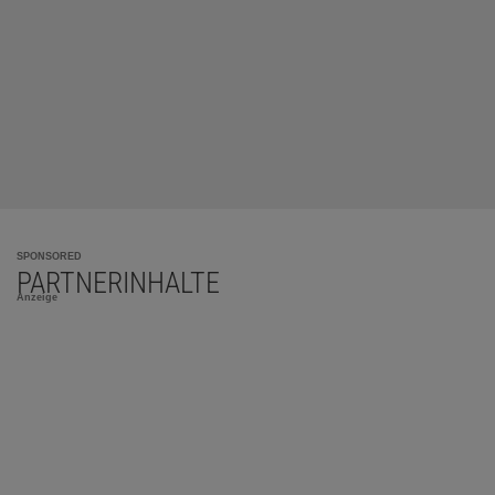
SPONSORED
PARTNERINHALTE
Anzeige