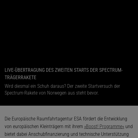
LIVE-ÜBERTRAGUNG DES ZWEITEN STARTS DER SPECTRUM-
TRÄGERRAKETE
Wird diesmal ein Schuh daraus? Der zweite Startversuch der
Spectrum-Rakete von Norwegen aus steht bevor.
Die Europäische Raumfahrtagentur ESA fördert die Entwicklung
von europäischen Kleinträgern mit ihrem
»Boost! Programme«
und
bietet dabei Anschubfinanzierung und technische Unterstützung