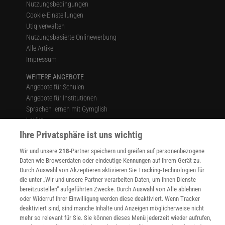
Nutzungsbedingungen
Cookie-Einstellungen
Utiq verwalten
Nutzungsbasierte Onlinewerbung
Alle Artikel
Impressum
WEITERE ANGEBOTE
Angebote für Schulen
Angebote für Institutionen
Sprachen lernen mit Gymglish
Lexika
Für Spektrum schreiben
Ihre Privatsphäre ist uns wichtig
Zugänglichkeitserklärung
Wir und unsere
218
-Partner speichern und greifen auf personenbezogene
WEBSEITEN
Daten wie Browserdaten oder eindeutige Kennungen auf Ihrem Gerät zu.
KielSCN
Durch Auswahl von Akzeptieren aktivieren Sie Tracking-Technologien für
die unter „Wir und unsere Partner verarbeiten Daten, um Ihnen Dienste
Wissenschaft in die Schulen
bereitzustellen“ aufgeführten Zwecke. Durch Auswahl von Alle ablehnen
SciLogs
oder Widerruf Ihrer Einwilligung werden diese deaktiviert. Wenn Tracker
deaktiviert sind, sind manche Inhalte und Anzeigen möglicherweise nicht
mehr so relevant für Sie. Sie können dieses Menü jederzeit wieder aufrufen,