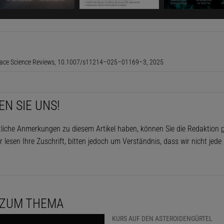
nt sich also, immer wieder dort nachzusehen, was gerade 
t.
t der Rohbilder ist sehr gering, die Aufnahmen müssen in
., Space Science Reviews, 10.1007/s11214–025–01169–3, 2025
Bildbearbeitungsprogramm entsprechend in Helligkeit un
erden (siehe »Mars am 15. Mai 2026«). Darin wurden dre
men von Psyche von kurz vor dem Vorbeiflug zu einem F
EN SIE UNS!
zeigt den sichelförmigen Mars und lässt Einzelheiten seine
tliche Anmerkungen zu diesem Artikel haben, können Sie die Redaktion
p
erkennen. Zudem zeigen sich in der dünnen Marsatmosph
r lesen Ihre Zuschrift, bitten jedoch um Verständnis, dass wir nicht jed
er und Eiswolken.
 ZUM THEMA
KURS AUF DEN ASTEROIDENGÜRTEL