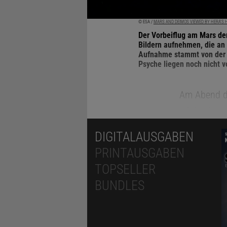
© ESA /
MARS AND DEIMOS VIEWED BY HERA'S
Der Vorbeiflug am Mars d
Bildern aufnehmen, die an
Aufnahme stammt von der 
Psyche liegen noch nicht v
Am Abend d
minimalen A
21:28 Uhr M
DIGITALAUSGABEN
mit ihren S
PRINTAUSGABEN
ihre Haupta
TOPSELLER
wurden. Sow
BUNDLES
der Sonde m
möglich, di
senden. Sie