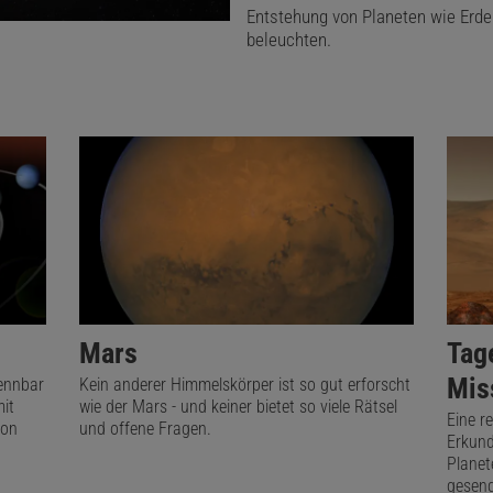
Beispiel zeigt den Krater Huygens nahe am Marsäquator, d
Entstehung von Planeten wie Erd
beleuchten.
 von 470 Kilometern hat (siehe »Krater Huygens auf dem
pelring-Einschlagbecken, das beim Impakt eines großen
rs entsteht. Nach einer Faustregel aus der Artillerie kön
nen Durchmesser von etwa 24 Kilometern gehabt haben; e
rater ist im Allgemeinen etwa 20-mal so groß wie das ei
tere Nahaufnahmen entstanden im Bereich der benachbar
nen Syrtis Major und Isidis Planitia. In den nächsten Tag
re Bilder von der Raumsonde Psyche erwartet – dann dürf
auchen, die den zurückweichenden Mars als weitgehend vo
Mars
Tag
 Scheibe zeigen.
Mis
rennbar
Kein anderer Himmelskörper ist so gut erforscht
it
wie der Mars - und keiner bietet so viele Rätsel
Eine r
von
und offene Fragen.
Erkund
Planet
gesend