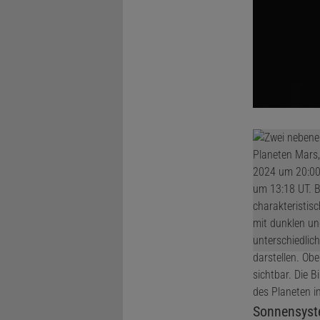
Sonnensys
© NASA/JPL-CALTECH/AS