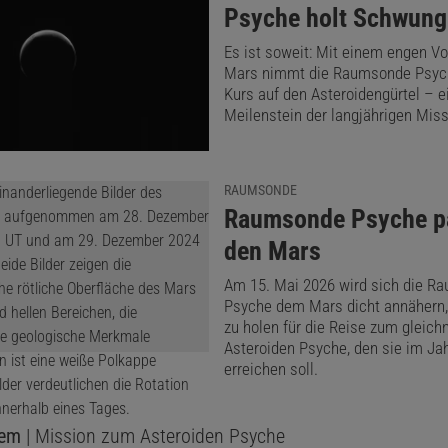
:
Psyche holt Schwung
Es ist soweit: Mit einem engen Vo
Mars nimmt die Raumsonde Psyc
Kurs auf den Asteroidengürtel – e
Meilenstein der langjährigen Miss
RAUMSONDE
:
Raumsonde Psyche p
den Mars
Am 15. Mai 2026 wird sich die R
Psyche dem Mars dicht annähern
zu holen für die Reise zum gleic
Asteroiden Psyche, den sie im Ja
erreichen soll.
tem
| Mission zum Asteroiden Psyche
U/ANDREA LUCK /
NASA'S PSYCHE – FLY BY MARS FOR GRAVITY ASSIST
/
CC BY 4.0
(AUSSCHNITT)