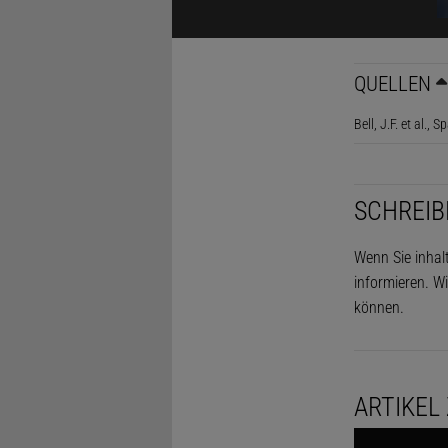
ein. Es loh
Mars komm
QUELLEN
Der Kontras
Bell, J.F. et al
geeigneten 
angepasst w
Weiß-Aufnah
SCHREIB
vereint. Es 
Wenn Sie inhal
Oberfläche 
informieren. Wi
Dunstschlei
können.
ARTIKEL