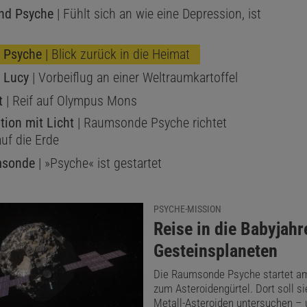
und Psyche
| Fühlt sich an wie eine Depression, ist
ai 2026 |
Kurz vor dem Erreichen des geringsten Abstands zum Mars
yche dieses Farbporträt des Roten Planeten auf. Es zeigt den Mars
 Psyche
| Blick zurück in die Heimat
er sich Oberflächenmerkmale erkennen lassen. Das Motiv gestaltete 
r Andrea Luck.
 Lucy
| Vorbeiflug an einer Weltraumkartoffel
t
| Reif auf Olympus Mons
Dieser Artikel ist enthalten in
Spektrum – Die
ion mit Licht
| Raumsonde Psyche richtet
Warum Ebola-Patienten in Deutschland beha
uf die Erde
werden
sonde
| »Psyche« ist gestartet
Jetzt informieren!
Ausgabe als PDF-Download (EUR 2,49)
Die Woche-Archiv
PSYCHE-MISSION
:
Reise in die Babyjahr
Gesteinsplaneten
e sind bereits Nahaufnahmen vom Mars eingetroffen, die P
Die Raumsonde Psyche startet am
zum Asteroidengürtel. Dort soll si
rreichen des geringsten Abstands zum Planeten aufgen
Metall-Asteroiden untersuchen – 