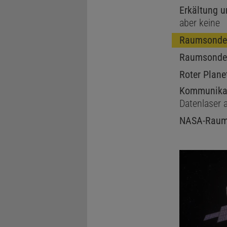
Erkältung 
Mars am 15. M
aber keine
NASA-Sonde Ps
Raumsonde
Sichel, auf d
Bildbearbeite
Raumsonde
Roter Plane
Kommunikat
Datenlaser a
NASA-Raum
Mittlerweil
nach dem E