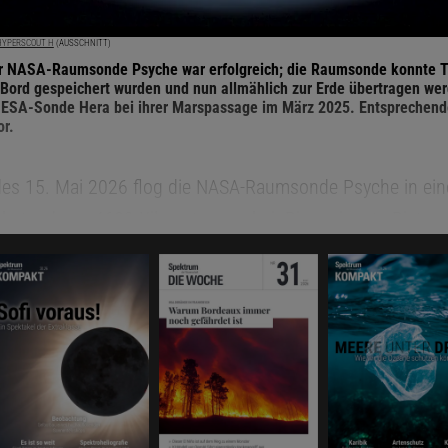
 HYPERSCOUT H
(AUSSCHNITT)
er NASA-Raumsonde Psyche war erfolgreich; die Raumsonde konnte 
 Bord gespeichert wurden und nun allmählich zur Erde übertragen we
ESA-Sonde Hera bei ihrer Marspassage im März 2025. Entsprechende
or.
es 15. Mai 2026 flog die NASA-Raumsonde Psyche in ei
bstand von 4609 Kilometern vorbei. Die geringste Dista
ESZ erreicht. Während der dichtesten Annäherung musst
ensoren in Richtung des Roten Planeten ausgerichtet wer
ntenne nicht zur Erde wies und alle Messdaten an Bord g
ohl die Instrumente als auch die Hauptantenne sind fes
ontiert und lassen sich nicht einzeln schwenken. Somit w
e Tausenden von Bildern der beiden Bordkameras »live« zu
 treffen nun nach und nach auf der
Rohbilderseite der Ps