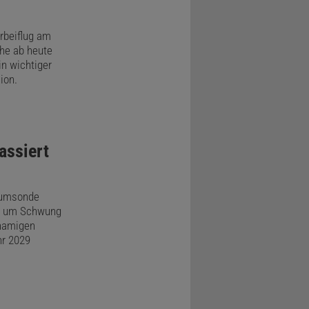
rbeiflug am
he ab heute
in wichtiger
ion.
assiert
aumsonde
, um Schwung
hnamigen
hr 2029