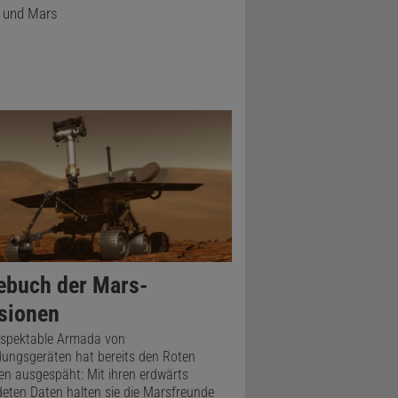
er einen
e und Mars
 Mars«). Er
nte der
in
nschlagende
ten Hoch-
en werden
ten auch
ll
ebuch der Mars-
sionen
espektable Armada von
ungsgeräten hat bereits den Roten
en ausgespäht: Mit ihren erdwärts
eten Daten halten sie die Marsfreunde