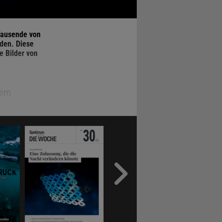
Tausende von
rden. Diese
 Bilder von
nem
nz wurde um
e die Sonde
den, sodass
espeichert
t am Körper
ar es nicht
r Erde zu
yche-Mission