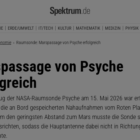
IE
ERDE/UMWELT
IT/TECH
KULTUR
MATHEMATIK
MEDIZIN
PHYSIK
onomie
Aktuelle Seite:
Raumsonde: Marspassage von Psyche erfolgreich
passage von Psyche
lgreich
lug der NASA-Raumsonde Psyche am 15. Mai 2026 war erf
en die an Bord gespeicherten Nahaufnahmen vom Roten Pla
 um den geringsten Abstand zum Mars musste die Sonde s
srichten, sodass die Hauptantenne dabei nicht in Richtun
te.