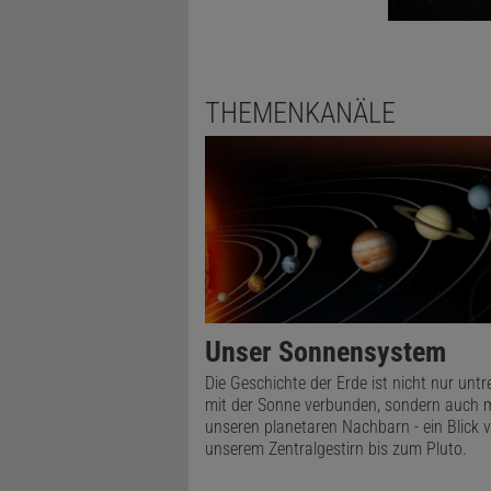
Das zweite 
Durchmesser
ist ein Dop
THEMENKANÄLE
Himmelskörpe
Impaktor ei
Explosionsk
Objekt. Wei
und Tiefebe
viele weite
Bilder auft
Unser Sonnensystem
beleuchtete
Die Geschichte der Erde ist nicht nur unt
mit der Sonne verbunden, sondern auch m
unseren planetaren Nachbarn - ein Blick 
unserem Zentralgestirn bis zum Pluto.