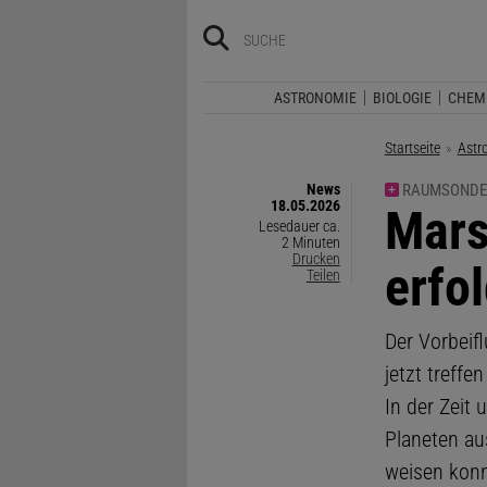
ASTRONOMIE
BIOLOGIE
CHEM
Startseite
Astr
News
RAUMSONDE
18.05.2026
:
Mars
Lesedauer ca.
2 Minuten
Drucken
erfo
Teilen
Der Vorbeif
jetzt treff
In der Zeit
Planeten au
weisen konn