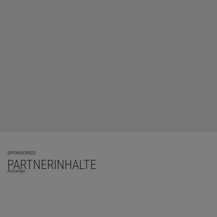
SPONSORED
PARTNERINHALTE
Anzeige