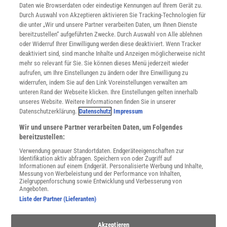
Daten wie Browserdaten oder eindeutige Kennungen auf Ihrem Gerät zu.
INFO
Durch Auswahl von Akzeptieren aktivieren Sie Tracking-Technologien für
Mediadaten
die unter „Wir und unsere Partner verarbeiten Daten, um Ihnen Dienste
bereitzustellen“ aufgeführten Zwecke. Durch Auswahl von Alle ablehnen
Datenschutz
oder Widerruf Ihrer Einwilligung werden diese deaktiviert. Wenn Tracker
Nutzungsbedingungen
deaktiviert sind, sind manche Inhalte und Anzeigen möglicherweise nicht
Cookie-Einstellungen
mehr so relevant für Sie. Sie können dieses Menü jederzeit wieder
Utiq verwalten
aufrufen, um Ihre Einstellungen zu ändern oder Ihre Einwilligung zu
Nutzungsbasierte Onlinewerbung
widerrufen, indem Sie auf den Link Voreinstellungen verwalten am
Alle Artikel
unteren Rand der Webseite klicken. Ihre Einstellungen gelten innerhalb
unseres Website. Weitere Informationen finden Sie in unserer
Impressum
Datenschutzerklärung.
Datenschutz
Impressum
WEITERE ANGEBOTE
Wir und unsere Partner verarbeiten Daten, um Folgendes
Angebote für Schulen
bereitzustellen:
Angebote für Institutionen
Verwendung genauer Standortdaten. Endgeräteeigenschaften zur
Sprachen lernen mit Gymglish
Identifikation aktiv abfragen. Speichern von oder Zugriff auf
Lexika
Informationen auf einem Endgerät. Personalisierte Werbung und Inhalte,
Messung von Werbeleistung und der Performance von Inhalten,
Für Spektrum schreiben
Zielgruppenforschung sowie Entwicklung und Verbesserung von
Zugänglichkeitserklärung
Angeboten.
Liste der Partner (Lieferanten)
WEBSEITEN
KielSCN
Wissenschaft in die Schulen
Akzeptieren