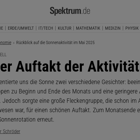
IE
ERDE/UMWELT
IT/TECH
KULTUR
MATHEMATIK
MEDIZIN
PHYSIK
onomie
Aktuelle Seite:
Rückblick auf die Sonnenaktivität im Mai 2025
ELL
er Auftakt der Aktivität
entierte uns die Sonne zwei verschiedene Gesichter: bee
pen zu Beginn und Ende des Monats und eine geringere A
 Jedoch sorgte eine große Fleckengruppe, die schon im A
wesen war, für einen schönen Auftakt. Zum Monatsende e
 Sonnenrotation erneut.
r Schröder