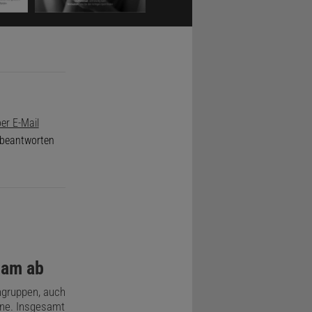
lang nur
ung der
er E-Mail
e beantworten
sam ab
ngruppen, auch
nne. Insgesamt