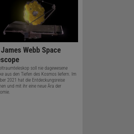
haft«).
 James Webb Space
escope
ltraumteleskop soll nie dagewesene
cke aus den Tiefen des Kosmos liefern. Im
er 2021 hat die Entdeckungsreise
en und mit ihr eine neue Ära der
omie.