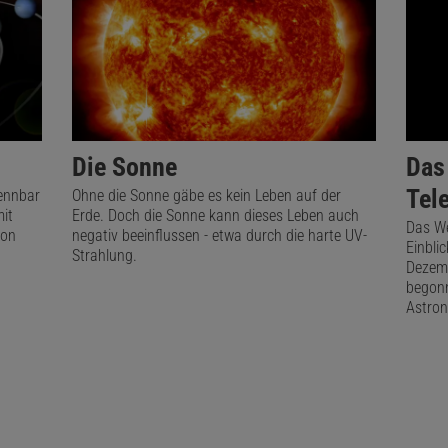
h ein weiterer großer Fleck hinzu (siehe »In guter Gesellsc
ienen am letzten Tag des Monats zwei neue Gruppen.
Die Sonne
Das
Tel
rennbar
Ohne die Sonne gäbe es kein Leben auf der
it
Erde. Doch die Sonne kann dieses Leben auch
Das We
von
negativ beeinflussen - etwa durch die harte UV-
Einbli
Strahlung.
Dezemb
begonn
Astron