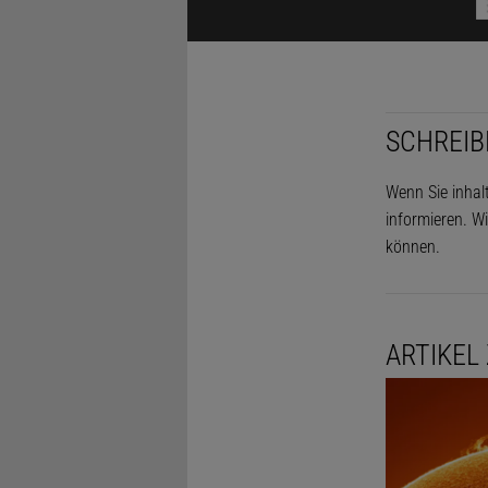
»Stolzer Rü
kleinere G
Sonnenaktiv
SCHREIB
Wenn Sie inhal
informieren. Wi
können.
ARTIKEL