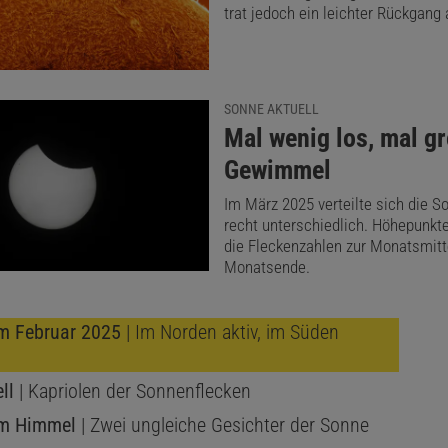
trat jedoch ein leichter Rückgang 
SONNE AKTUELL
:
Mal wenig los, mal g
Gewimmel
Im März 2025 verteilte sich die S
recht unterschiedlich. Höhepunkte
die Fleckenzahlen zur Monatsmit
Monatsende.
im Februar 2025
| Im Norden aktiv, im Süden
ll
| Kapriolen der Sonnenflecken
am Himmel
| Zwei ungleiche Gesichter der Sonne