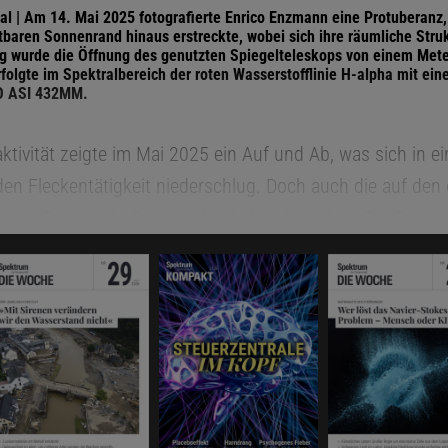
l | Am 14. Mai 2025 fotografierte Enrico Enzmann eine Protuberanz, 
baren Sonnenrand hinaus erstreckte, wobei sich ihre räumliche Strukt
 wurde die Öffnung des genutzten Spiegelteleskops von einem Mete
folgte im Spektralbereich der roten Wasserstofflinie H-alpha mit ein
O ASI 432MM.
tivität zeigte im Mai 2025 ein Auf und Ab, was sich in ei
n Fleckentätigkeit niederschlug. Doch auch die auf den
gene Relativzahl
R
sorgte für Aufmerksamkeit. Die Fachg
landweiten Vereinigung der Sternfreunde e. V. (VdS) ermit
 Wert von
R
= 81. Er lag deutlich unterhalb des moderat h
 Vormonate: 124,2 im April und 133,9 im März 2025. Trot
ohnte sich die regelmäßige Beobachtung des Tagesgestir
Maiwoche zog ein großer Fleck, der bereits im Vormonat s
, die Blicke auf sich. Er hatte seine stürmische Wachst
sich, blieb aber sehr stabil, mit einer riesigen Penumbra (