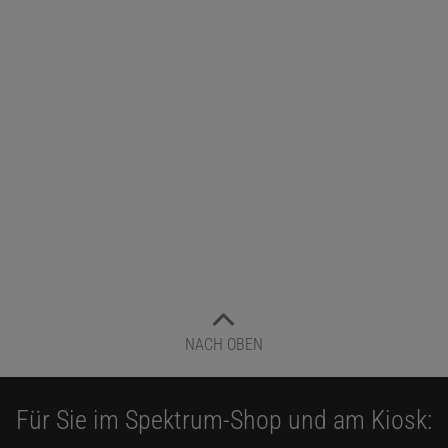
SCHNITT)
lschaft | Dieses Übersichtsfoto der Sonne vom 29. Mai 2025 zeigt die
ckengruppe mit aufgeflammter Aktivität sowie eine weitere kräftige 
o Ulbricht nutzte für diese Aufnahme ein Maksutow-Newton-Teleskop 
 Öffnung (
f
/6) und eine Canon EOS 6D. Aus einer langen Belichtungs
nd der schärfsten Fotos überlagert.
Dieser Artikel ist enthalten in
Sterne und Wel
Dunkle Materie
Download (Abo)
NACH OBEN
Noch kein Abo? Jetzt abonnieren!
Ausgabe als PDF-Download (EUR 6,99)
Für Sie im Spektrum-Shop und am Kiosk: