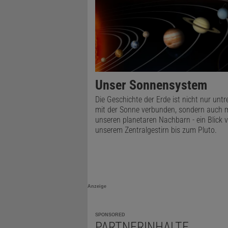
gesellte sic
Zudem ersch
Unser Sonnensystem
Die Geschichte der Erde ist nicht nur unt
mit der Sonne verbunden, sondern auch m
unseren planetaren Nachbarn - ein Blick 
unserem Zentralgestirn bis zum Pluto.
Anzeige
SPONSORED
PARTNERINHALTE