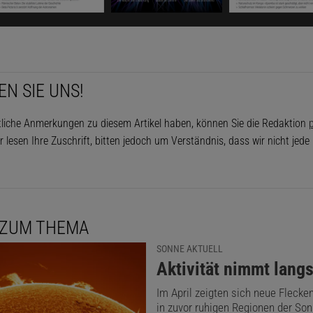
ckkehrer«). Anschließend erschienen knapp zwei Wochen 
ruppen – ein Vorgeschmack auf den beginnenden Abschw
ität bis zum nächsten Minimum in etwa fünf Jahren.
EN SIE UNS!
tliche Anmerkungen zu diesem Artikel haben, können Sie die Redaktion
p
r lesen Ihre Zuschrift, bitten jedoch um Verständnis, dass wir nicht jed
 ZUM THEMA
SONNE AKTUELL
:
Aktivität nimmt lang
Im April zeigten sich neue Flecke
in zuvor ruhigen Regionen der So