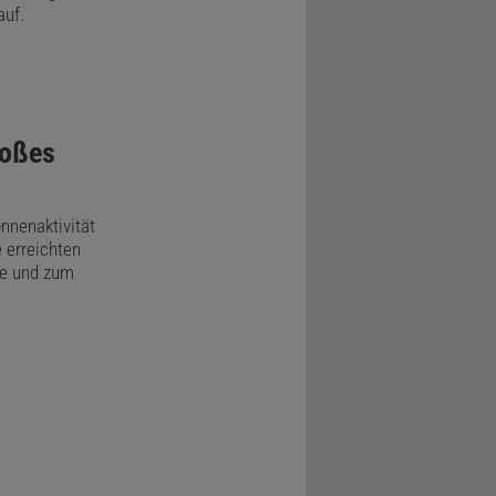
auf.
roßes
onnenaktivität
 erreichten
te und zum