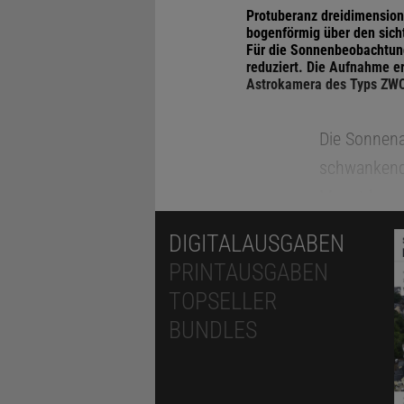
Protuberanz dreidimensiona
bogenförmig über den sicht
Für die Sonnenbeobachtung
reduziert. Die Aufnahme er
Astrokamera des Typs ZW
Die Sonnenak
schwankende
Monat bezo
der deutsch
DIGITALAUSGABEN
vorläufigen
PRINTAUSGABEN
Niveaus der
TOPSELLER
Rückgangs l
BUNDLES
der ersten 
gewesen war
zwar hinter 