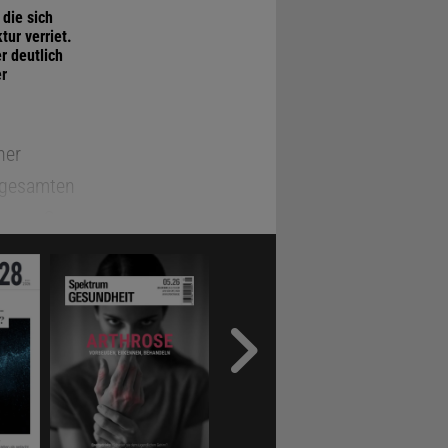
die sich
ur verriet.
r deutlich
er
ner
 gesamten
ruppe Sonne
telte einen
ohen
z dieses
ns, denn in
ichtbar
umsphase
siehe