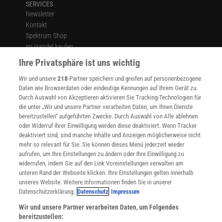
SERVICES
Newsletter
Kontakt
Spektrum Shop
Im Handel kaufen
Presse
Ihre Privatsphäre ist uns wichtig
Verträge kündigen
Wir und unsere
218
-Partner speichern und greifen auf personenbezogene
Widerruf
Daten wie Browserdaten oder eindeutige Kennungen auf Ihrem Gerät zu.
INFO
Durch Auswahl von Akzeptieren aktivieren Sie Tracking-Technologien für
Mediadaten
die unter „Wir und unsere Partner verarbeiten Daten, um Ihnen Dienste
bereitzustellen“ aufgeführten Zwecke. Durch Auswahl von Alle ablehnen
Datenschutz
oder Widerruf Ihrer Einwilligung werden diese deaktiviert. Wenn Tracker
Nutzungsbedingungen
deaktiviert sind, sind manche Inhalte und Anzeigen möglicherweise nicht
Cookie-Einstellungen
mehr so relevant für Sie. Sie können dieses Menü jederzeit wieder
Utiq verwalten
aufrufen, um Ihre Einstellungen zu ändern oder Ihre Einwilligung zu
Nutzungsbasierte Onlinewerbung
widerrufen, indem Sie auf den Link Voreinstellungen verwalten am
Alle Artikel
unteren Rand der Webseite klicken. Ihre Einstellungen gelten innerhalb
unseres Website. Weitere Informationen finden Sie in unserer
Impressum
Datenschutzerklärung.
Datenschutz
Impressum
WEITERE ANGEBOTE
Wir und unsere Partner verarbeiten Daten, um Folgendes
Angebote für Schulen
bereitzustellen:
Angebote für Institutionen