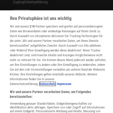
Zugänglichkeitserklärung
WEBSEITEN
KielSCN
Ihre Privatsphäre ist uns wichtig
Wissenschaft in die Schulen
Wir und unsere
218
-Partner speichern und greifen auf personenbezogene
SciLogs
Daten wie Browserdaten oder eindeutige Kennungen auf Ihrem Gerät zu.
Durch Auswahl von Akzeptieren aktivieren Sie Tracking-Technologien für
die unter „Wir und unsere Partner verarbeiten Daten, um Ihnen Dienste
bereitzustellen“ aufgeführten Zwecke. Durch Auswahl von Alle ablehnen
Uns finden Sie auch hier:
oder Widerruf Ihrer Einwilligung werden diese deaktiviert. Wenn Tracker
deaktiviert sind, sind manche Inhalte und Anzeigen möglicherweise nicht
mehr so relevant für Sie. Sie können dieses Menü jederzeit wieder aufrufen,
um Ihre Einstellungen zu ändern oder Ihre Einwilligung zu widerrufen, indem
Sie auf den Link Voreinstellungen verwalten am unteren Rand der Webseite
klicken. Ihre Einstellungen gelten innerhalb unseres Website. Weitere
Informationen finden Sie in unserer
Datenschutzerklärung.
Datenschutz
Impressum
Wir und unsere Partner verarbeiten Daten, um Folgendes
bereitzustellen:
Verwendung genauer Standortdaten. Endgeräteeigenschaften zur
Identifikation aktiv abfragen. Speichern von oder Zugriff auf Informationen
auf einem Endgerät. Personalisierte Werbung und Inhalte, Messung von