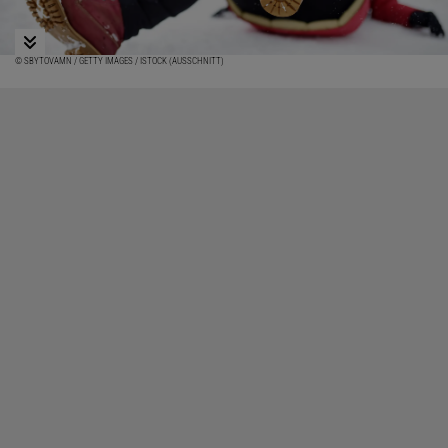
© SBYTOVAMN / GETTY IMAGES / ISTOCK (AUSSCHNITT)