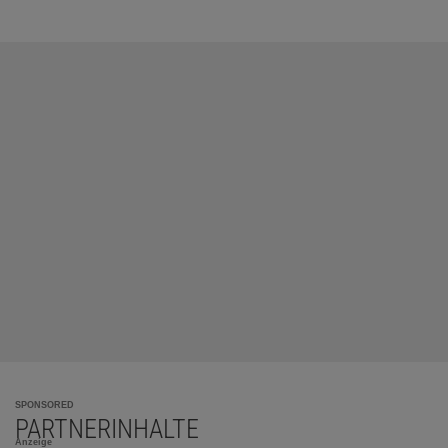
SPONSORED
PARTNERINHALTE
Anzeige