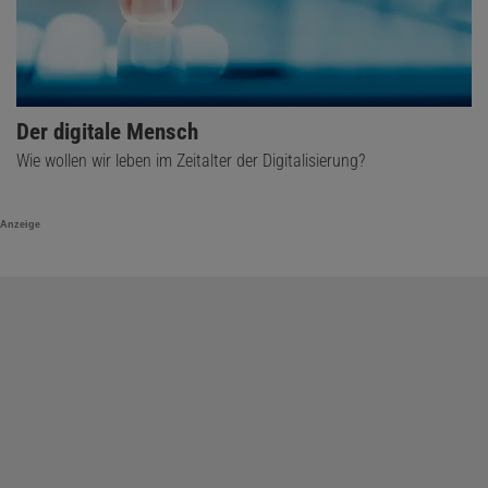
Das könnte Sie auch interessieren:
»Mit Sirenen verändern wir den Wasserstand
nicht«
Der digitale Mensch
Wie wollen wir leben im Zeitalter der Digitalisierung?
Anzeige
Es lassen sich
weitere Faktoren
identifizieren, die offenbar
ebenfalls Einfluss darauf haben, wie glücklich oder unglücklich
jemand als Single ist. Wer gerne Sex mit vielen verschiedenen
Partnern haben möchte, ist als Single besser dran, ebenso wie
Menschen, die besonderen Wert auf Autonomie und
Unabhängigkeit legen. Wer hingegen Angst davor hat, Single zu
sein, ist als solcher vermutlich weniger glücklich. Auch Menschen,
die Bindungsängste haben oder allgemein Beziehungen meiden,
sind mit dem Singleleben tendenziell unglücklicher. Das scheint