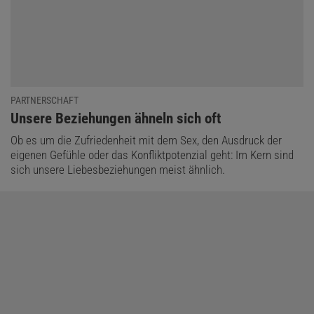
PARTNERSCHAFT
:
Unsere Beziehungen ähneln sich oft
Ob es um die Zufriedenheit mit dem Sex, den Ausdruck der
eigenen Gefühle oder das Konfliktpotenzial geht: Im Kern sind
sich unsere Liebesbeziehungen meist ähnlich.
»Für Singles ist es ungünstig, wenn Partnerschaften so normativ
sind. Das kann sie unter Druck setzen und sich negativ auf ihr
Wohlbefinden auswirken«, sagt Gonzalez Avilés. So ist es nicht
verwunderlich, dass
viele Studien
zu dem Ergebnis kommen,
Singles würden im Schnitt über ein etwas geringeres Wohlbefinden
verfügen.
Metaanalysen
zeigen außerdem: Singles haben ein
höheres Sterberisiko als Verheiratete. »Die Unterschiede sind zwar