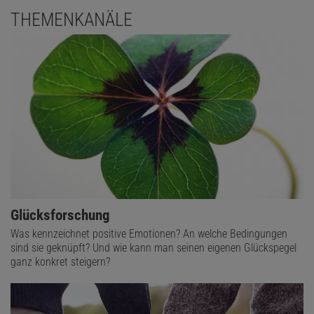
Typisch Single?
THEMENKANÄLE
Hängt das mit dem Charakter zusammen? Um das
herauszufinden, befragte Menelaos Apostolou, Professor an der
Universität Nikosia in Zypern, rund 1400 Studierende einer
zyprischen Privat-Uni zu ihrem Charakter und ihrem
Beziehungsstatus.
Dabei kam heraus
: Die Extravertierten, also die
Geselligen und Kontaktfreudigen unter ihnen, blieben seltener
unfreiwillig Single als die eher Introvertierten. Wer sich als offen
beschrieb, blieb häufiger freiwillig und auch für längere Zeit allein.
Anhand einer ähnlichen Stichprobe
meint Apostolou außerdem
Eigenschaften gefunden zu haben, die für ein unfreiwilliges
Singlesein prädestinieren. Dazu zählt: nicht gut flirten zu können,
Glücksforschung
schüchtern oder sehr wählerisch zu sein.
Was kennzeichnet positive Emotionen? An welche Bedingungen
sind sie geknüpft? Und wie kann man seinen eigenen Glückspegel
Stimmt das? Und falls ja: Lassen sich gewisse Eigenschaften
ganz konkret steigern?
»trainieren«? Gonzalez Avilés findet das schwierig. Logischerweise
täten sich extravertierte Personen leichter, jemanden
kennenzulernen. »Aber ich weiß nicht, ob sich Introvertierte