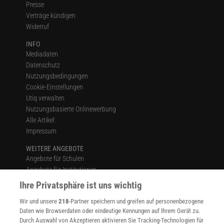
Presse
Verträge kündigen
Widerruf
INFO
Mediadaten
Datenschutz
Nutzungsbedingungen
Cookie-Einstellungen
Utiq verwalten
Nutzungsbasierte Onlinewerbung
Alle Artikel
Impressum
WEITERE ANGEBOTE
Angebote für Schulen
Angebote für Institutionen
Sprachen lernen mit Gymglish
Ihre Privatsphäre ist uns wichtig
Lexika
Wir und unsere
218
-Partner speichern und greifen auf personenbezogene
Für Spektrum schreiben
Daten wie Browserdaten oder eindeutige Kennungen auf Ihrem Gerät zu.
Zugänglichkeitserklärung
Durch Auswahl von Akzeptieren aktivieren Sie Tracking-Technologien für