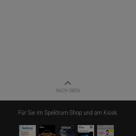
NACH OBEN
Für Sie im Spektrum-Shop und am Kiosk: