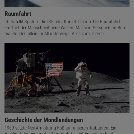
Raumfahrt
Ob Satellit Sputnik, die ISS oder Komet Tschuri: Die Raumfahrt
eröffnet der Menschheit neue Welten. Mal sind Personen an Bord,
mal Sonden allein im All unterwegs. Alles zum Thema
Geschichte der Mondlandungen
1969 setzte Neil Armstrong Fuß auf unseren Trabanten. Ein
Highlight der bemannten Raumfahrt – mit Folgen bis heute.