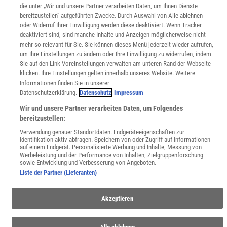
die unter „Wir und unsere Partner verarbeiten Daten, um Ihnen Dienste
WEBSEITEN
bereitzustellen“ aufgeführten Zwecke. Durch Auswahl von Alle ablehnen
KielSCN
oder Widerruf Ihrer Einwilligung werden diese deaktiviert. Wenn Tracker
Wissenschaft in die Schulen
deaktiviert sind, sind manche Inhalte und Anzeigen möglicherweise nicht
SciLogs
mehr so relevant für Sie. Sie können dieses Menü jederzeit wieder aufrufen,
um Ihre Einstellungen zu ändern oder Ihre Einwilligung zu widerrufen, indem
Sie auf den Link Voreinstellungen verwalten am unteren Rand der Webseite
klicken. Ihre Einstellungen gelten innerhalb unseres Website. Weitere
Uns finden Sie auch hier:
Informationen finden Sie in unserer
Datenschutzerklärung.
Datenschutz
Impressum
Wir und unsere Partner verarbeiten Daten, um Folgendes
bereitzustellen:
Verwendung genauer Standortdaten. Endgeräteeigenschaften zur
Identifikation aktiv abfragen. Speichern von oder Zugriff auf Informationen
auf einem Endgerät. Personalisierte Werbung und Inhalte, Messung von
Werbeleistung und der Performance von Inhalten, Zielgruppenforschung
sowie Entwicklung und Verbesserung von Angeboten.
Liste der Partner (Lieferanten)
Akzeptieren