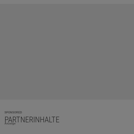
SPONSORED
PARTNERINHALTE
Anzeige