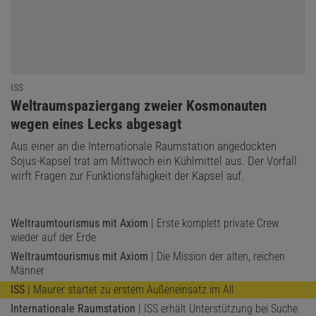
ISS
:
Weltraumspaziergang zweier Kosmonauten
wegen eines Lecks abgesagt
Aus einer an die Internationale Raumstation angedockten
Sojus-Kapsel trat am Mittwoch ein Kühlmittel aus. Der Vorfall
wirft Fragen zur Funktionsfähigkeit der Kapsel auf.
Weltraumtourismus mit Axiom
| Erste komplett private Crew
wieder auf der Erde
Weltraumtourismus mit Axiom
| Die Mission der alten, reichen
Männer
ISS
| Maurer startet zu erstem Außeneinsatz im All
Internationale Raumstation
| ISS erhält Unterstützung bei Suche