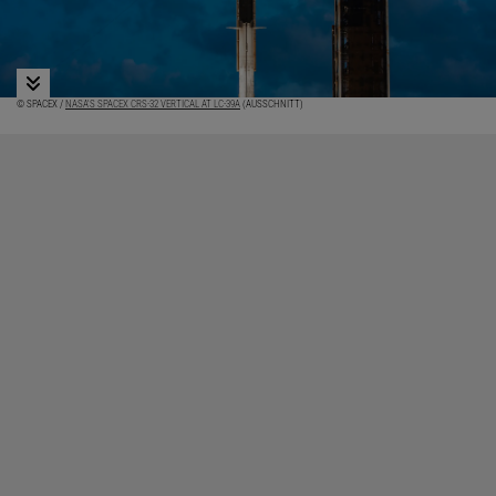
© SPACEX /
NASA'S SPACEX CRS-32 VERTICAL AT LC-39A
(AUSSCHNITT)