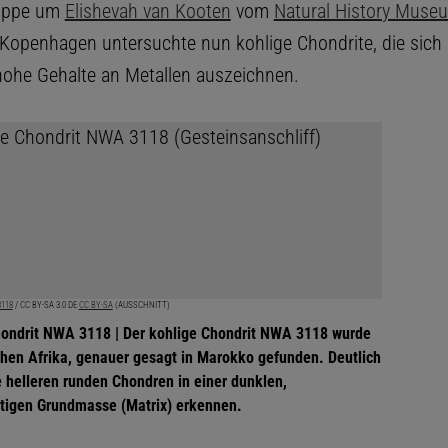
uppe um
Elishevah van Kooten
vom
Natural History Muse
Kopenhagen untersuchte nun kohlige Chondrite, die sich
ohe Gehalte an Metallen auszeichnen.
118
/ CC BY-SA 3.0 DE
CC BY-SA
(AUSSCHNITT)
hondrit NWA 3118 | Der kohlige Chondrit NWA 3118 wurde
chen Afrika, genauer gesagt in Marokko gefunden. Deutlich
e helleren runden Chondren in einer dunklen,
ltigen Grundmasse (Matrix) erkennen.