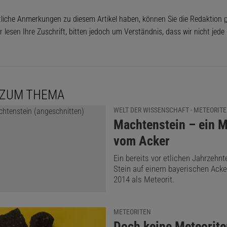
tliche Anmerkungen zu diesem Artikel haben, können Sie die Redaktion
p
r lesen Ihre Zuschrift, bitten jedoch um Verständnis, dass wir nicht jed
 ZUM THEMA
WELT DER WISSENSCHAFT - METEORIT
:
Machtenstein – ein M
vom Acker
Ein bereits vor etlichen Jahrzehn
Stein auf einem bayerischen Acke
2014 als Meteorit.
METEORITEN
:
Doch keine Meteorit