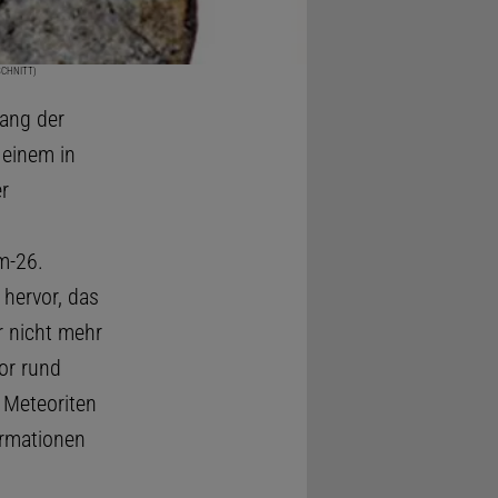
SSCHNITT)
fang der
 einem in
r
m-26.
 hervor, das
r nicht mehr
or rund
 Meteoriten
ormationen