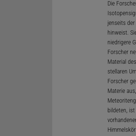
Die Forscher
Isotopensig
jenseits de
hinweist. S
niedrigere 
Forscher n
Material de
stellaren U
Forscher ge
Materie aus
Meteoriteng
bildeten, i
vorhandene
Himmelskörp