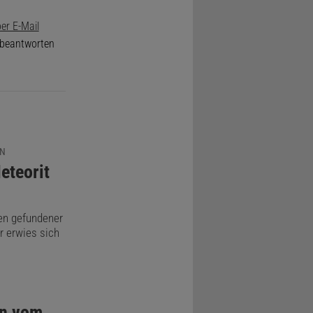
er E-Mail
e beantworten
EN
eteorit
ten gefundener
r erwies sich
en vom