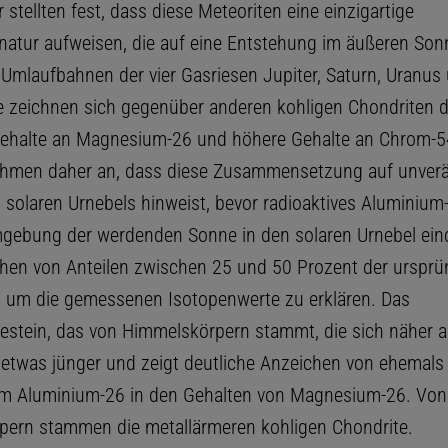
 stellten fest, dass diese Meteoriten eine einzigartige
natur aufweisen, die auf eine Entstehung im äußeren So
r Umlaufbahnen der vier Gasriesen Jupiter, Saturn, Uranu
ie zeichnen sich gegenüber anderen kohligen Chondriten 
Gehalte an Magnesium-26 und höhere Gehalte an Chrom-54
ehmen daher an, dass diese Zusammensetzung auf unver
s solaren Urnebels hinweist, bevor radioaktives Aluminium
mgebung der werdenden Sonne in den solaren Urnebel ein
hen von Anteilen zwischen 25 und 50 Prozent der ursprü
, um die gemessenen Isotopenwerte zu erklären. Das
estein, das von Himmelskörpern stammt, die sich näher 
st etwas jünger und zeigt deutliche Anzeichen von ehemals
m Aluminium-26 in den Gehalten von Magnesium-26. Von
ern stammen die metallärmeren kohligen Chondrite.