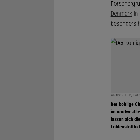
Forschergr
Denmark
in 
besonders h
© MARIO MÜLLER /
NWA 3
Der kohlige C
im nordwestli
lassen sich di
kohlenstoffha