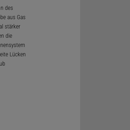
hn des
ibe aus Gas
l stärker
n die
onnensystem
reite Lücken
hub