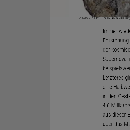
© POPOVA, O.P. ET AL.: CHELYABINSK AIRBURST
Immer wiede
Entstehung 
der kosmisc
Supernova, 
beispielswe
Letzteres g
eine Halbwe
in den Gest
4,6 Milliar
aus dieser 
über das Mat