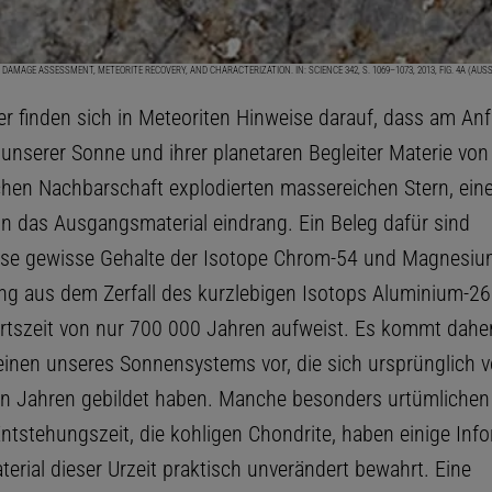
, DAMAGE ASSESSMENT, METEORITE RECOVERY, AND CHARACTERIZATION. IN: SCIENCE 342, S. 1069–1073, 2013, FIG. 4A (AU
r finden sich in Meteoriten Hinweise darauf, dass am An
unserer Sonne und ihrer planetaren Begleiter Materie von
hen Nachbarschaft explodierten massereichen Stern, eine
in das Ausgangsmaterial eindrang. Ein Beleg dafür sind
ise gewisse Gehalte der Isotope Chrom-54 und Magnesiu
ing aus dem Zerfall des kurzlebigen Isotops Aluminium-26
rtszeit von nur 700 000 Jahren aufweist. Es kommt dahe
einen unseres Sonnensystems vor, die sich ursprünglich v
den Jahren gebildet haben. Manche besonders urtümlichen
Entstehungszeit, die kohligen Chondrite, haben einige Inf
erial dieser Urzeit praktisch unverändert bewahrt. Eine