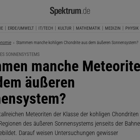
IE
ERDE/UMWELT
IT/TECH
KULTUR
MATHEMATIK
MEDIZIN
PHYSIK
onomie
Aktuelle Seite:
Stammen manche kohligen Chondrite aus dem äußeren Sonnensystem?
DES SONNENSYSTEMS
men manche Meteorit
dem äußeren
ensystem?
llreichen Meteoriten der Klasse der kohligen Chondriten
 Regionen des äußeren Sonnensystems jenseits der Bahne
ebildet. Darauf weisen Untersuchungen gewisser