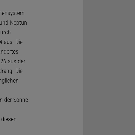
nnensystem
s und Neptun
durch
 aus. Die
ändertes
-26 aus der
drang. Die
nglichen
an der Sonne
 diesen