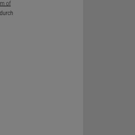
um of
 durch