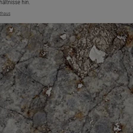
ältnisse hin.
lthaus