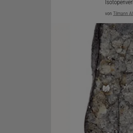
Isotopenverh
von
Tilmann A