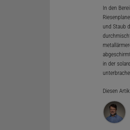
In den Bere
Riesenplane
und Staub d
durchmisch
metallärmer
abgeschirmt
in der sola
unterbrache
Diesen Arti