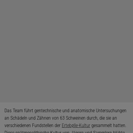
Das Team führt gentechnische und anatomische Untersuchungen
an Schädeln und Zähnen von 63 Schweinen durch, die sie an
verschiedenen Fundstellen der
Ertebølle-Kultur
gesammelt hatten.
Diese spätmesolithische Kultur von Jägern und Sammlern blühte