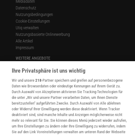
Mediadaten
Datenschutz
Nutzungsbedingungen
Cookie-Einstellungen
Utiq verwalten
Nutzungsbasierte Onlinewerbung
Alle Artikel
Impressum
WEITERE ANGEBOTE
Angebote für Schulen
Ihre Privatsphäre ist uns wichtig
Angebote für Institutionen
Sprachen lernen mit Gymglish
Wir und unsere
218
-Partner speichern und greifen auf personenbezogene
Lexika
Daten wie Browserdaten oder eindeutige Kennungen auf Ihrem Gerät zu.
Für Spektrum schreiben
Durch Auswahl von Akzeptieren aktivieren Sie Tracking-Technologien für
Zugänglichkeitserklärung
die unter „Wir und unsere Partner verarbeiten Daten, um Ihnen Dienste
bereitzustellen“ aufgeführten Zwecke. Durch Auswahl von Alle ablehnen
WEBSEITEN
oder Widerruf Ihrer Einwilligung werden diese deaktiviert. Wenn Tracker
KielSCN
deaktiviert sind, sind manche Inhalte und Anzeigen möglicherweise nicht
mehr so relevant für Sie. Sie können dieses Menü jederzeit wieder aufrufen,
Wissenschaft in die Schulen
um Ihre Einstellungen zu ändern oder Ihre Einwilligung zu widerrufen, indem
SciLogs
Sie auf den Link Voreinstellungen verwalten am unteren Rand der Webseite