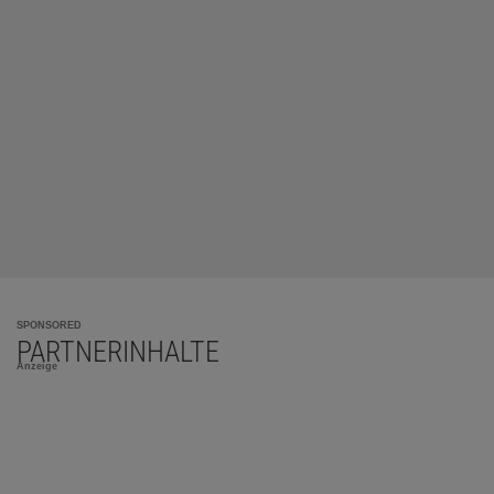
SPONSORED
PARTNERINHALTE
Anzeige