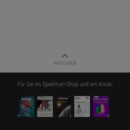
NACH OBEN
Für Sie im Spektrum-Shop und am Kiosk: