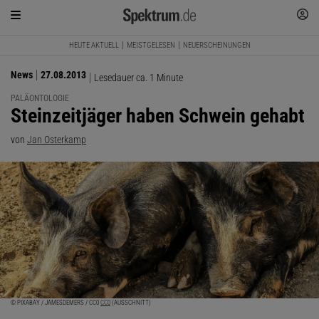
HEUTE AKTUELL
MEISTGELESEN
NEUERSCHEINUNGEN
News
27.08.2013
Lesedauer ca. 1 Minute
PALÄONTOLOGIE
:
Steinzeitjäger haben Schwein gehabt
von
Jan Osterkamp
© PIXABAY / JAMESDEMERS / CC0
CC0
(AUSSCHNITT)