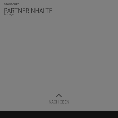
SPONSORED
PARTNERINHALTE
Anzeige
NACH OBEN