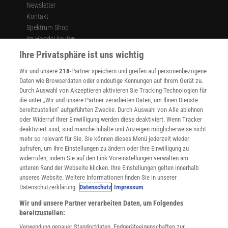
Newsletter
Kontakt
Spektrum Shop
Im Handel kaufen
Presse
Ihre Privatsphäre ist uns wichtig
Verträge kündigen
Wir und unsere
218
-Partner speichern und greifen auf personenbezogene
Widerruf
Daten wie Browserdaten oder eindeutige Kennungen auf Ihrem Gerät zu.
INFO
Durch Auswahl von Akzeptieren aktivieren Sie Tracking-Technologien für
Mediadaten
die unter „Wir und unsere Partner verarbeiten Daten, um Ihnen Dienste
bereitzustellen“ aufgeführten Zwecke. Durch Auswahl von Alle ablehnen
Datenschutz
oder Widerruf Ihrer Einwilligung werden diese deaktiviert. Wenn Tracker
Nutzungsbedingungen
deaktiviert sind, sind manche Inhalte und Anzeigen möglicherweise nicht
Cookie-Einstellungen
mehr so relevant für Sie. Sie können dieses Menü jederzeit wieder
Utiq verwalten
aufrufen, um Ihre Einstellungen zu ändern oder Ihre Einwilligung zu
Nutzungsbasierte Onlinewerbung
widerrufen, indem Sie auf den Link Voreinstellungen verwalten am
Alle Artikel
unteren Rand der Webseite klicken. Ihre Einstellungen gelten innerhalb
unseres Website. Weitere Informationen finden Sie in unserer
Impressum
Datenschutzerklärung.
Datenschutz
Impressum
WEITERE ANGEBOTE
Wir und unsere Partner verarbeiten Daten, um Folgendes
Angebote für Schulen
bereitzustellen:
Angebote für Institutionen
Verwendung genauer Standortdaten. Endgeräteeigenschaften zur