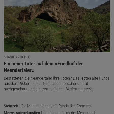
SHANIDAR-HÖHLE
:
Ein neuer Toter auf dem »Friedhof der
Neandertaler«
Bestatteten die Neandertaler ihre Toten? Das legten alte Funde
aus den 1960ern nahe. Nun haben Forscher erneut
nachgeschaut und ein erstaunliches Skelett entdeckt.
Steinzeit
| Die Mammutjäger vom Rande des Eismeers
Meeresspiegelanstieg
| Der älteste Deich der Menschheit