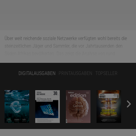
Über weit reichende soziale Netzwerke verfügten wohl bereits die
steinzeitlichen Jäger und Sammler, die vor Jahrtausenden den
Süden Afrikas bevölkerten. Das zeigt die Analyse von rund
33 000 Jahre alten Straußeneiperlen, die Forscher in Lesotho
fanden. Untersuchungen der Strontiumisotopen-Konzentration
DIGITALAUSGABEN
PRINTAUSGABEN
TOPSELLER
zufolge können rund 80 Prozent der gefundenen Ringperlen nicht
aus den Eiern von Straußen aus der Umgebung gefertigt worden
sein,
wie ein Team um Brian Stewart von der University of
Michigan im Fachmagazin »PNAS« schreibt
.
Stattdessen müssen die Ringperlen ihren Weg von Orten, die
mindestens mehrere hundert Kilometer entfernt liegen, zu den
Menschen in Lesotho gefunden haben. Laut den Wissenschaftlern
tauschten verschiedene Jäger-und-Sammler-Gruppen die