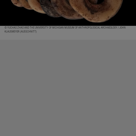
© YUCHAO ZHAO AND THE UNIVERSITY OF MICHIGAN MUSEUM OF ANTHROPOLOGICAL ARCHAEOLOGY / JOHN
KLAUSMEYER (AUSSCHNITT)