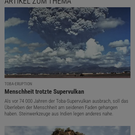
ARTIKEL ZUM THEMA
Daniela Mocker
ist stellvertretende Chefredakteurin von Spektrum der
Wissenschaft.
TOBA-ERUPTION
:
Menschheit trotzte Supervulkan
Als vor 74 000 Jahren der Toba-Supervulkan ausbrach, soll das
Überleben der Menschheit am seidenen Faden gehangen
haben. Steinwerkzeuge aus Indien legen anderes nahe.