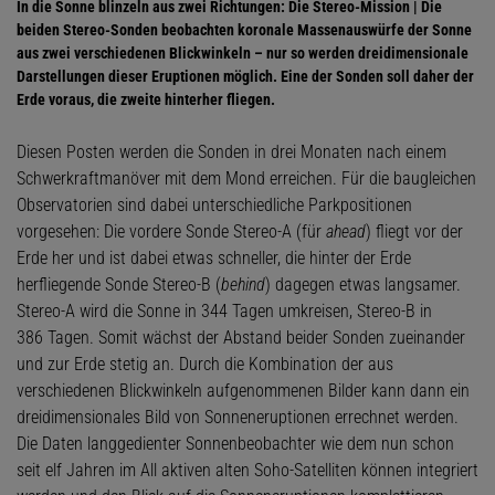
In die Sonne blinzeln aus zwei Richtungen: Die Stereo-Mission | Die
beiden Stereo-Sonden beobachten koronale Massenauswürfe der Sonne
aus zwei verschiedenen Blickwinkeln – nur so werden dreidimensionale
Darstellungen dieser Eruptionen möglich. Eine der Sonden soll daher der
Erde voraus, die zweite hinterher fliegen.
Diesen Posten werden die Sonden in drei Monaten nach einem
Schwerkraftmanöver mit dem Mond erreichen. Für die baugleichen
Observatorien sind dabei unterschiedliche Parkpositionen
vorgesehen: Die vordere Sonde Stereo-A (für
ahead
) fliegt vor der
Erde her und ist dabei etwas schneller, die hinter der Erde
herfliegende Sonde Stereo-B (
behind
) dagegen etwas langsamer.
Stereo-A wird die Sonne in 344 Tagen umkreisen, Stereo-B in
386 Tagen. Somit wächst der Abstand beider Sonden zueinander
und zur Erde stetig an. Durch die Kombination der aus
verschiedenen Blickwinkeln aufgenommenen Bilder kann dann ein
dreidimensionales Bild von Sonneneruptionen errechnet werden.
Die Daten langgedienter Sonnenbeobachter wie dem nun schon
seit elf Jahren im All aktiven alten Soho-Satelliten können integriert