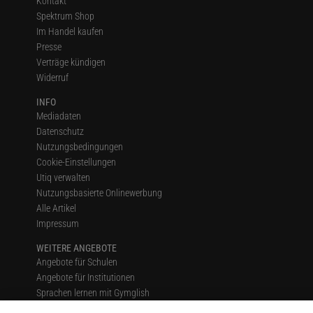
Kontakt
Spektrum Shop
Im Handel kaufen
Presse
Verträge kündigen
Widerruf
INFO
Mediadaten
Datenschutz
Nutzungsbedingungen
Cookie-Einstellungen
Utiq verwalten
Nutzungsbasierte Onlinewerbung
Alle Artikel
Impressum
WEITERE ANGEBOTE
Angebote für Schulen
Angebote für Institutionen
Sprachen lernen mit Gymglish
Lexika