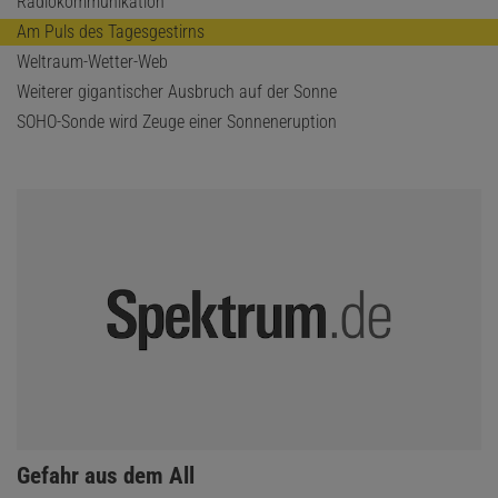
Radiokommunikation
Am Puls des Tagesgestirns
Weltraum-Wetter-Web
Weiterer gigantischer Ausbruch auf der Sonne
SOHO-Sonde wird Zeuge einer Sonneneruption
:
Gefahr aus dem All