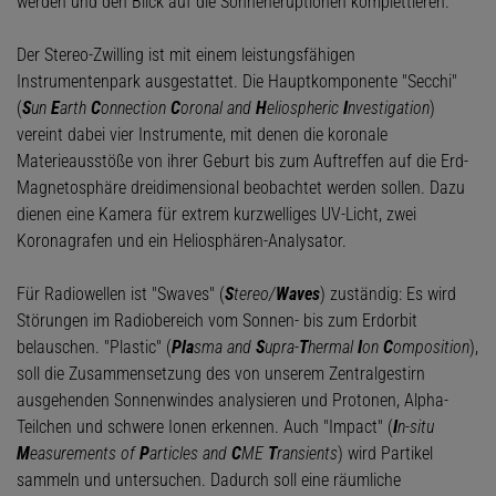
werden und den Blick auf die Sonneneruptionen komplettieren.
Der Stereo-Zwilling ist mit einem leistungsfähigen
Instrumentenpark ausgestattet. Die Hauptkomponente "Secchi"
(
S
un
E
arth
C
onnection
C
oronal and
H
eliospheric
I
nvestigation
)
vereint dabei vier Instrumente, mit denen die koronale
Materieausstöße von ihrer Geburt bis zum Auftreffen auf die Erd-
Magnetosphäre dreidimensional beobachtet werden sollen. Dazu
dienen eine Kamera für extrem kurzwelliges UV-Licht, zwei
Koronagrafen und ein Heliosphären-Analysator.
Für Radiowellen ist "Swaves" (
S
tereo/
Waves
) zuständig: Es wird
Störungen im Radiobereich vom Sonnen- bis zum Erdorbit
belauschen. "Plastic" (
Pla
sma and
S
upra-
T
hermal
I
on
C
omposition
),
soll die Zusammensetzung des von unserem Zentralgestirn
ausgehenden Sonnenwindes analysieren und Protonen, Alpha-
Teilchen und schwere Ionen erkennen. Auch "Impact" (
I
n-situ
M
easurements of
P
articles and
C
ME
T
ransients
) wird Partikel
sammeln und untersuchen. Dadurch soll eine räumliche