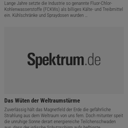
Lange Jahre setzte die Industrie so genannte Fluor-Chlor-
Kohlenwasserstoffe (FCKWs) als billiges Kälte- und Treibmittel
ein. Kühlschränke und Spraydosen wurden …
:
Das Wüten der Weltraumstürme
Zuverlässig hält das Magnetfeld der Erde die gefährliche
Strahlung aus dem Weltraum von uns fern. Doch mitunter speit
die unruhige Sonne derart energiereiche Teilchenschwaden
aus, dass der irdische Schutzschirm aufs heftigste