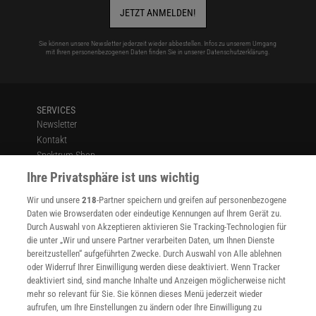
entfernen. Sie sei zu polemisch und berichte über Gewaltopfer in
JETZT ANMELDEN!
»(pseudo-)lustiger Weise«, so die Begründung. Eine geplante
Nachfolgesendung wurde im November 2024 von der ZDF-
Sie können unsere Newsletter jederzeit wieder abbestellen. Infos zu unserem Umgang
mit Ihren personenbezogenen Daten finden Sie in unserer
Datenschutzerklärung
.
Programmdirektorin gestoppt. Ein Antrag mehrerer
Fernsehratsmitglieder, die ursprüngliche Beschwerde erneut zu
prüfen, blieb erfolglos. Für weitere Debatten sorgte die »Spiegel«-
Reihe »Im Wahn der Therapeuten«, nach deren Veröffentlichung
SERVICES
Newsletter
die Beratungsstelle für organisierte und rituelle Gewalt des
Kontakt
Bistums Münster schließen musste. Daraufhin warnten mehrere
Spektrum Shop
psychotherapeutische Fachverbände davor, Traumatherapeuten
Im Handel kaufen
Ihre Privatsphäre ist uns wichtig
pauschal zu diskreditieren.
Presse
Wir und unsere
218
-Partner speichern und greifen auf personenbezogene
Verträge kündigen
Daten wie Browserdaten oder eindeutige Kennungen auf Ihrem Gerät zu.
INFO
Durch Auswahl von Akzeptieren aktivieren Sie Tracking-Technologien für
Mediadaten
die unter „Wir und unsere Partner verarbeiten Daten, um Ihnen Dienste
bereitzustellen“ aufgeführten Zwecke. Durch Auswahl von Alle ablehnen
Datenschutz
oder Widerruf Ihrer Einwilligung werden diese deaktiviert. Wenn Tracker
Nutzungsbedingungen
deaktiviert sind, sind manche Inhalte und Anzeigen möglicherweise nicht
Cookie-Einstellungen
mehr so relevant für Sie. Sie können dieses Menü jederzeit wieder
Utiq verwalten
aufrufen, um Ihre Einstellungen zu ändern oder Ihre Einwilligung zu