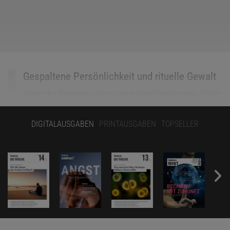
Gespaltene Persönlichkeit und rituelle Gewalt
Hinter der Diagnose »dissoziative Identitätsstörung«, früher
»multiple Persönlichkeitsstörung«, stehen oft Menschen,
die von extremer Gewalt in der Kindheit berichten –
DIGITALAUSGABEN
PRINTAUSGABEN
TOPSELLER
auffallend viele sprechen von Misshandlungen durch
satanistische Geheimbünde. Während einige
Psychotherapeuten darin den Grund für die innere Spaltung
sehen, zweifeln andere Fachleute die Geschichten an und
warnen vor falschen Erinnerungen. Spektrum.de widmet der
Debatte ein zweiteiliges Dossier:
Multiple Persönlichkeit: Die wichtigsten Fakten zur