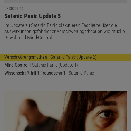
mit ritueller Gewalt – unter anderem durch das Sammeln
EPISODE 63
anonymer Betroffenenberichte über ein Onlineportal. Bücher wie
:
Satanic Panic Update 3
»Lukas – Vier Jahre Hölle und zurück« und Berichte in etablierten
Im Update zu Satanic Panic diskutieren Fachleute über die
Medien wie Deutschlandfunk, ARD oder »taz« beleuchten das
Auswirkungen gefährlicher Verschwörungstheorien wie rituelle
Thema aus Perspektive der Opfer und schildern deren Schicksale.
Gewalt und Mind-Control.
Verschwörungsmythen
| Satanic Panic (Update 2)
Mind-Control
| Satanic Panic (Update 1)
Wissenschaft trifft Freundschaft
| Satanic Panic