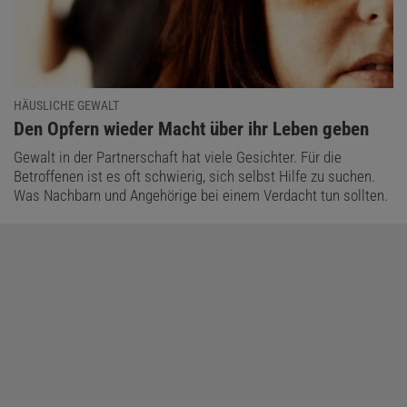
Das könnte Sie auch interessieren:
HÄUSLICHE GEWALT
Verbrechen
:
Den Opfern wieder Macht über ihr Leben geben
Gewalt in der Partnerschaft hat viele Gesichter. Für die
Betroffenen ist es oft schwierig, sich selbst Hilfe zu suchen.
Was Nachbarn und Angehörige bei einem Verdacht tun sollten.
Auf der anderen Seite stehen von Beginn an auch kritische
Stimmen, deren Zweifel bis hin zur Einordnung als
Verschwörungstheorie reichen. Der Grund: Immer wieder blieben
umfangreiche staatliche Ermittlungen in verschiedenen Ländern
ohne Beweise – man fand keine Hinweise auf Täter, geschweige
denn belastendes Videomaterial. In den USA sorgte etwa der
McMartin-Vorschul-Prozess in den 1980er Jahren für Aufsehen: