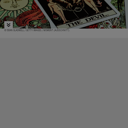
© SEAN GLADWELL / GETTY IMAGES / MOMENT (AUSSCHNITT)