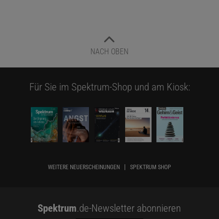
Stimmen vermuteten zudem, dass Pazder, der häufig nach Afrika
reiste und zahlreiche Andenken daran in seinem
Behandlungszimmer aufbewahrte, Michelle ungewollt beeinflusst
haben könnte. Er habe ihr begeistert von »afrikanischen Ritualen«
NACH OBEN
erzählt – woraufhin sie möglicherweise zu fantasieren begann, um
ihm zu gefallen.
Für Sie im Spektrum-Shop und am Kiosk:
Die psychologische Forschung zu Scheinerinnerungen und zur
Beeinflussbarkeit von Patienten in Therapien hatte vor allem in
den USA weitreichende Folgen. Mehrfach kam es zu erfolgreichen
Schadensersatzklagen gegen Therapeuten, denen vorgeworfen
wurde, falsche Erinnerungen erzeugt zu haben. Auch in Europa
stehen sich die Lager zunehmend unversöhnlich gegenüber. In
Deutschland sorgte der Eklat um eine »ZDF Magazin Royale«-
WEITERE NEUERSCHEINUNGEN
SPEKTRUM SHOP
Sendung mit Jan Böhmermann im September 2023 für Aufsehen.
Die Ausgabe zum Thema rituelle Gewalt führte zu einer
Programmbeschwerde – mit der Folge, dass der Fernsehrat mit
Spektrum
.de-Newsletter abonnieren
knapper Mehrheit entschied, die Sendung aus der Mediathek zu