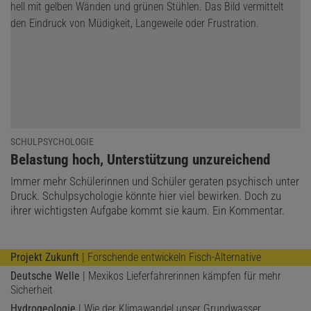
SCHULPSYCHOLOGIE
:
Belastung hoch, Unterstützung unzureichend
Immer mehr Schülerinnen und Schüler geraten psychisch unter
Druck. Schulpsychologie könnte hier viel bewirken. Doch zu
ihrer wichtigsten Aufgabe kommt sie kaum. Ein Kommentar.
Projekt Zukunft
| Forschende entwickeln Fisch-Alternative
Deutsche Welle
| Mexikos Lieferfahrerinnen kämpfen für mehr
Sicherheit
Hydrogeologie
| Wie der Klimawandel unser Grundwasser