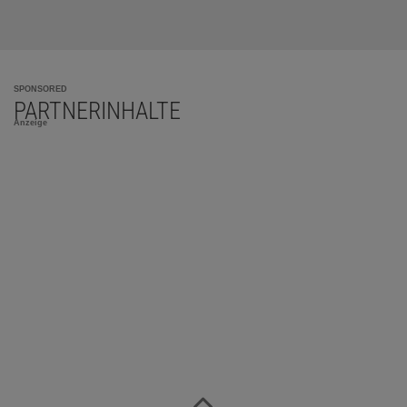
SPONSORED
PARTNERINHALTE
Anzeige