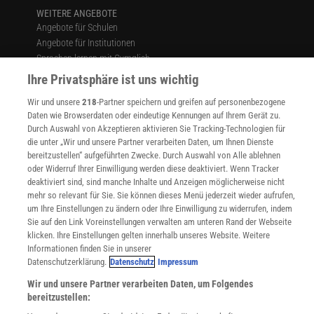
WEITERE ANGEBOTE
Angebote für Schulen
Angebote für Institutionen
Sprachen lernen mit Gymglish
Lexika
Ihre Privatsphäre ist uns wichtig
Für Spektrum schreiben
Wir und unsere
218
-Partner speichern und greifen auf personenbezogene
Zugänglichkeitserklärung
Daten wie Browserdaten oder eindeutige Kennungen auf Ihrem Gerät zu.
WEBSEITEN
Durch Auswahl von Akzeptieren aktivieren Sie Tracking-Technologien für
die unter „Wir und unsere Partner verarbeiten Daten, um Ihnen Dienste
KielSCN
bereitzustellen“ aufgeführten Zwecke. Durch Auswahl von Alle ablehnen
Wissenschaft in die Schulen
oder Widerruf Ihrer Einwilligung werden diese deaktiviert. Wenn Tracker
SciLogs
deaktiviert sind, sind manche Inhalte und Anzeigen möglicherweise nicht
mehr so relevant für Sie. Sie können dieses Menü jederzeit wieder aufrufen,
um Ihre Einstellungen zu ändern oder Ihre Einwilligung zu widerrufen, indem
Sie auf den Link Voreinstellungen verwalten am unteren Rand der Webseite
Uns finden Sie auch hier:
klicken. Ihre Einstellungen gelten innerhalb unseres Website. Weitere
Informationen finden Sie in unserer
Datenschutzerklärung.
Datenschutz
Impressum
Wir und unsere Partner verarbeiten Daten, um Folgendes
bereitzustellen: