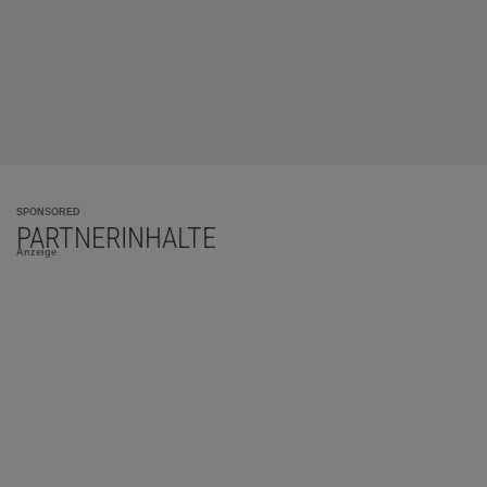
SPONSORED
PARTNERINHALTE
Anzeige