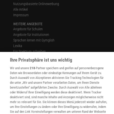
Nutzungsbasierte Onlinewerbung
Alle Artikel
Impressum
WEITERE ANGEBOTE
Angebote für Schulen
Angebote für Institutionen
Sprachen lernen mit Gymglish
Lexika
Für Spektrum schreiben
Zugänglichkeitserklärung
Ihre Privatsphäre ist uns wichtig
WEBSEITEN
Wir und unsere
218
-Partner speichern und greifen auf personenbezogene
KielSCN
Daten wie Browserdaten oder eindeutige Kennungen auf Ihrem Gerät zu.
Wissenschaft in die Schulen
Durch Auswahl von Akzeptieren aktivieren Sie Tracking-Technologien für
SciLogs
die unter „Wir und unsere Partner verarbeiten Daten, um Ihnen Dienste
bereitzustellen“ aufgeführten Zwecke. Durch Auswahl von Alle ablehnen
oder Widerruf Ihrer Einwilligung werden diese deaktiviert. Wenn Tracker
deaktiviert sind, sind manche Inhalte und Anzeigen möglicherweise nicht
Uns finden Sie auch hier:
mehr so relevant für Sie. Sie können dieses Menü jederzeit wieder aufrufen,
um Ihre Einstellungen zu ändern oder Ihre Einwilligung zu widerrufen, indem
Sie auf den Link Voreinstellungen verwalten am unteren Rand der Webseite