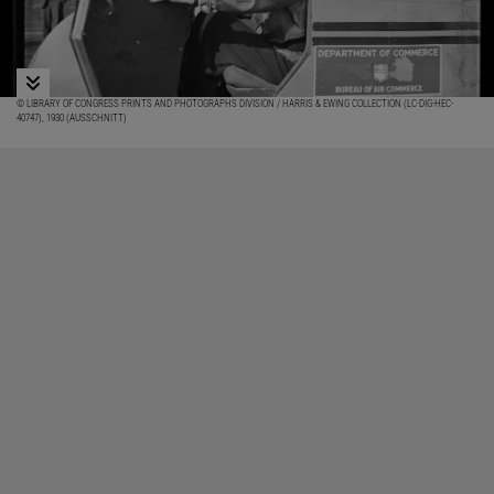
© LIBRARY OF CONGRESS PRINTS AND PHOTOGRAPHS DIVISION / HARRIS & EWING COLLECTION (LC-DIG-HEC-
40747), 1930 (AUSSCHNITT)