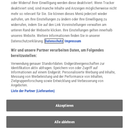
oder Widerruf Ihrer Einwilligung werden diese deaktiviert. Wenn Tracker
Nutzungsbedingungen
deaktiviert sind, sind manche Inhalte und Anzeigen möglicherweise nicht
Cookie-Einstellungen
mehr so relevant für Sie. Sie können dieses Menü jederzeit wieder
Utiq verwalten
aufrufen, um Ihre Einstellungen zu ändern oder Ihre Einwilligung zu
Nutzungsbasierte Onlinewerbung
widerrufen, indem Sie auf den Link Voreinstellungen verwalten am
Alle Artikel
unteren Rand der Webseite klicken. Ihre Einstellungen gelten innerhalb
unseres Website. Weitere Informationen finden Sie in unserer
Impressum
Datenschutzerklärung.
Datenschutz
Impressum
WEITERE ANGEBOTE
Wir und unsere Partner verarbeiten Daten, um Folgendes
Angebote für Schulen
bereitzustellen:
Angebote für Institutionen
Verwendung genauer Standortdaten. Endgeräteeigenschaften zur
Sprachen lernen mit Gymglish
Identifikation aktiv abfragen. Speichern von oder Zugriff auf
Lexika
Informationen auf einem Endgerät. Personalisierte Werbung und Inhalte,
Messung von Werbeleistung und der Performance von Inhalten,
Für Spektrum schreiben
Zielgruppenforschung sowie Entwicklung und Verbesserung von
Zugänglichkeitserklärung
Angeboten.
Liste der Partner (Lieferanten)
WEBSEITEN
KielSCN
Akzeptieren
Wissenschaft in die Schulen
SciLogs
Alle ablehnen