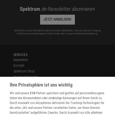
Spektrum
.de-Newsletter abonnieren
JETZT ANMELDEN!
Sie können unsere Newsletter jederzeit wieder abbestellen. Infos zu unserem Umgang
mit Ihren personenbezogenen Daten finden Sie in unserer
Datenschutzerklärung
.
SERVICES
Newsletter
Kontakt
Spektrum Shop
Im Handel kaufen
Presse
Ihre Privatsphäre ist uns wichtig
Verträge kündigen
Wir und unsere
218
-Partner speichern und greifen auf personenbezogene
Widerruf
Daten wie Browserdaten oder eindeutige Kennungen auf Ihrem Gerät zu.
INFO
Durch Auswahl von Akzeptieren aktivieren Sie Tracking-Technologien für
Mediadaten
die unter „Wir und unsere Partner verarbeiten Daten, um Ihnen Dienste
bereitzustellen“ aufgeführten Zwecke. Durch Auswahl von Alle ablehnen
Datenschutz