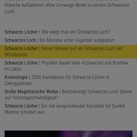
Fehlendes Puzzlestück
Manche kollabieren ohne Umwege direkt zu einem Schwarzen
Loch.
Bisher sind lediglich ein paar Dutzend Hyperschnellläufer bestätigt.
Nur bei einem Teil davon lässt sich der Ursprung im galaktischen
Zentrum sicher nachweisen – zu groß sind die Unsicherheiten bei
Schwarze Löcher
| Wie wiegt man ein Schwarzes Loch?
der Bestimmung von ihrer Entfernung und Bewegung (siehe
Schwarzes Loch
| Ein Monster unter Giganten aufgespürt
»Herkunft unklar«). Eine Ausnahme darunter ist S5-HVS1, ein
Schwarze Löcher
| Neuer Hinweis auf ein Schwarzes Loch der
massereicher, junger Stern des Spektraltyps A, der mit einer
Mittelklasse
atemberaubenden Geschwindigkeit von mehr als 1700 Kilometern
Schwarze Löcher
| Physiker bauen eine »Schwarze-Loch-Bombe«
im Labor
pro Sekunde aus der Galaxis rast. Seine Bahn deutet zweifelsfrei
auf einen Ursprung im galaktischen Zentrum hin (siehe
Kosmologie
| 2500 Kandidaten für Schwarze Löcher in
Zwerggalaxien
»Hyperschnellläufer entflieht der Galaxis«).
Große Magellansche Wolke
| Beschleunigt Schwarzes Loch Sterne
auf Höchstgeschwindigkeit?
Schwarze Löcher
| Ein viel versprechender Kandidat für Dunkle
Materie scheidet aus