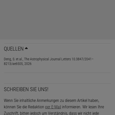
QUELLEN
Deng, S. et al., The Astrophysical Journal Letters 10.3847/2041–
8213/ae6505, 2026
SCHREIBEN SIE UNS!
Wenn Sie inhaltliche Anmerkungen zu diesem Artikel haben,
Das könnte Sie auch interessieren:
können Sie die Redaktion
per E-Mail
informieren. Wir lesen Ihre
Sterne am Tempolimit
Zuschrift, bitten jedoch um Verständnis, dass wir nicht jede