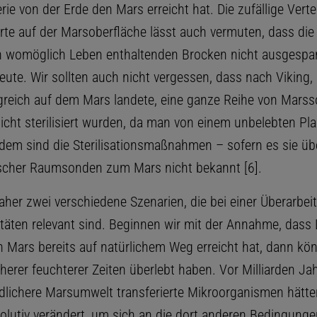
rie von der Erde den Mars erreicht hat. Die zufällige Verte
rte auf der Marsoberfläche lässt auch vermuten, dass die 
n womöglich Leben enthaltenden Brocken nicht ausgespa
eute. Wir sollten auch nicht vergessen, dass nach Viking, 
greich auf dem Mars landete, eine ganze Reihe von Mars
icht sterilisiert wurden, da man von einem unbelebten Pl
dem sind die Sterilisationsmaßnahmen – sofern es sie ü
scher Raumsonden zum Mars nicht bekannt [6].
aher zwei verschiedene Szenarien, die bei einer Überarbei
itäten relevant sind. Beginnen wir mit der Annahme, dass
n Mars bereits auf natürlichem Weg erreicht hat, dann kön
erer feuchterer Zeiten überlebt haben. Vor Milliarden Jah
dlichere Marsumwelt transferierte Mikroorganismen hätte
olutiv verändert, um sich an die dort anderen Bedingunge