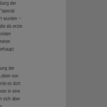
ilung der
"special
rt wurden –
die als erste
sonden
aneten
berhaupt
tung der
 Leben von
nte es dort
ren in eine
n sich aber
n