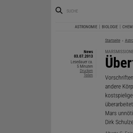
ASTRONOMIE
BIOLOGIE
CHEM
Startseite
Astr
MARSMISSION
News
03.07.2013
:
Über
Lesedauer ca.
5 Minuten
Drucken
Teilen
Vorschrifte
andere Körp
kostspielig
überarbeite
Mars unnöti
Dirk Schulz