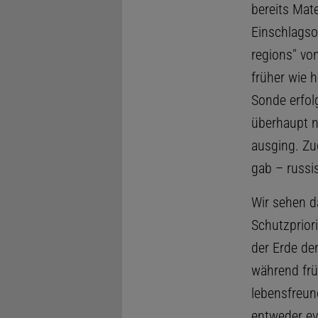
bereits Mate
Einschlagso
regions" vo
früher wie h
Sonde erfol
überhaupt n
ausging. Zu
gab – russi
Wir sehen d
Schutzprior
der Erde de
während früh
lebensfreun
entweder ev