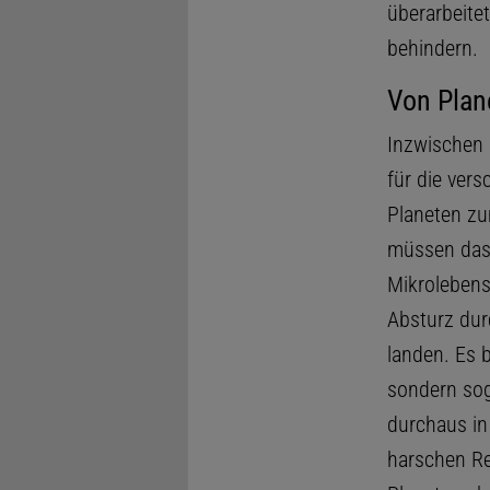
überarbeite
behindern.
Von Plan
Inzwischen 
für die ver
Planeten zu
müssen das 
Mikrolebens
Absturz dur
landen. Es 
sondern sog
durchaus in
harschen Re