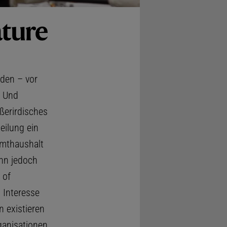
den – vor
. Und
ßerirdisches
eilung ein
mthaushalt
nn jedoch
 of
 Interesse
n existieren
ganisationen