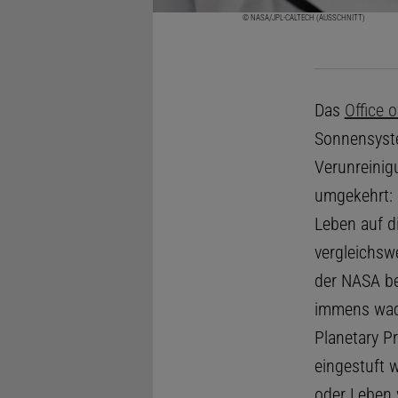
© NASA/JPL-CALTECH (AUSSCHNITT)
Das
Office 
Sonnensyst
Verunreinig
umgekehrt: 
Leben auf di
vergleichs
der NASA be
immens wach
Planetary Pr
eingestuft w
oder Leben 