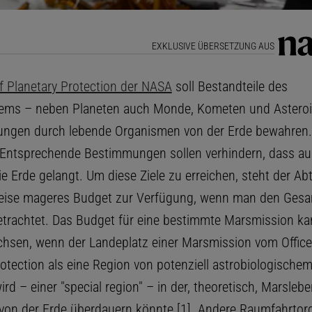
EXKLUSIVE ÜBERSETZUNG AUS
of Planetary Protection der NASA
soll Bestandteile des
ems – neben Planeten auch Monde, Kometen und Asteroi
ungen durch lebende Organismen von der Erde bewahren
Entsprechende Bestimmungen sollen verhindern, dass au
e Erde gelangt. Um diese Ziele zu erreichen, steht der Abt
weise mageres Budget zur Verfügung, wenn man den Gesa
trachtet. Das Budget für eine bestimmte Marsmission ka
sen, wenn der Landeplatz einer Marsmission vom Office
otection als eine Region von potenziell astrobiologischem
ird – einer "special region" – in der, theoretisch, Marslebe
von der Erde überdauern könnte [1]. Andere Raumfahrtor