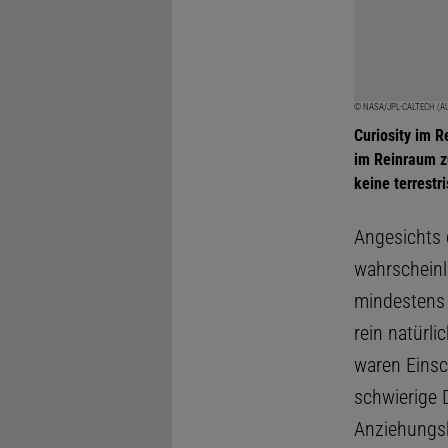
© NASA/JPL-CALTECH (A
Curiosity im 
im Reinraum z
keine terrestr
Angesichts 
wahrscheinli
mindestens 3
rein natür
waren Einsc
schwierige 
Anziehungsk