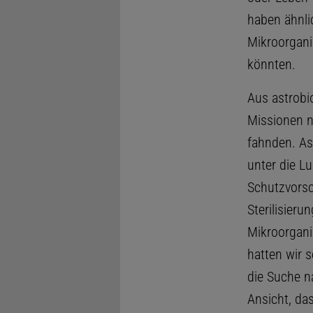
haben ähnli
Mikroorgan
könnten.
Aus astrobio
Missionen n
fahnden. As
unter die L
Schutzvorsc
Sterilisier
Mikroorgani
hatten wir 
die Suche n
Ansicht, da