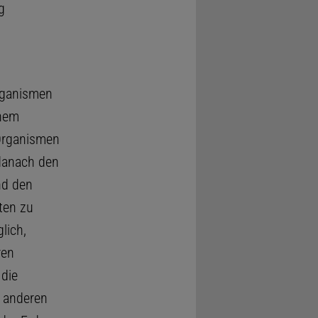
g
rganismen
inem
 Organismen
danach den
nd den
ten zu
lich,
ren
 die
 anderen