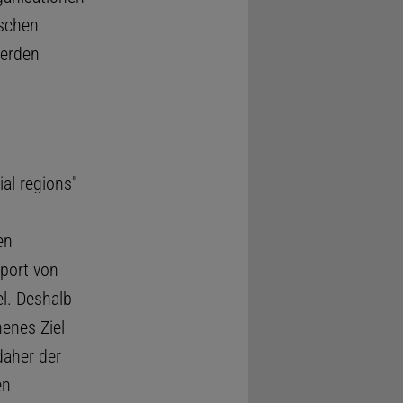
ischen
werden
al regions"
en
port von
l. Deshalb
enes Ziel
daher der
en