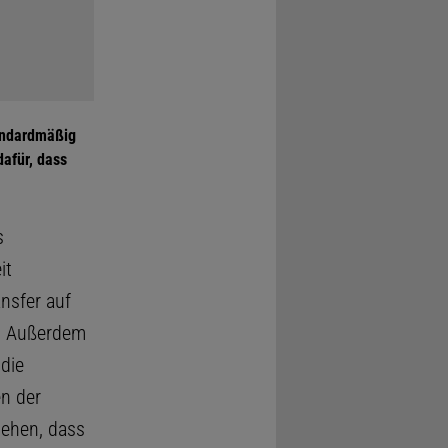
tandardmäßig
afür, dass
s
it
ansfer auf
. Außerdem
 die
n der
gehen, dass