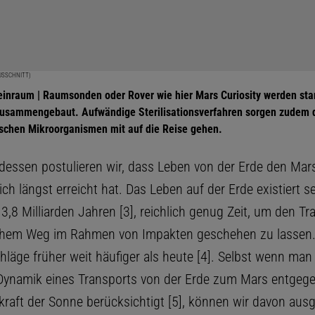
USSCHNITT)
Reinraum | Raumsonden oder Rover wie hier Mars Curiosity werden s
usammengebaut. Aufwändige Sterilisationsverfahren sorgen zudem d
ischen Mikroorganismen mit auf die Reise gehen.
dessen postulieren wir, dass Leben von der Erde den Mar
ch längst erreicht hat. Das Leben auf der Erde existiert se
,8 Milliarden Jahren [3], reichlich genug Zeit, um den Tr
lichem Weg im Rahmen von Impakten geschehen zu lassen
hläge früher weit häufiger als heute [4]. Selbst wenn man
Dynamik eines Transports von der Erde zum Mars entgege
raft der Sonne berücksichtigt [5], können wir davon aus