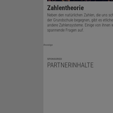
realistisch
Zahlentheorie
was Mensche
Neben den natürlichen Zahlen, die uns sc
vielleicht 
der Grundschule begegnen, gibt es etliche
andere Zahlensysteme. Einige von ihnen 
unendliches
spannende Fragen auf.
nur endlich 
Mathematik 
Anzeige
sagt Clarke
SPONSORED
PARTNERINHALTE
Damit Fachl
Vertreter d
die laut Ha
ausformulie
hingegen feh
Fachleute d