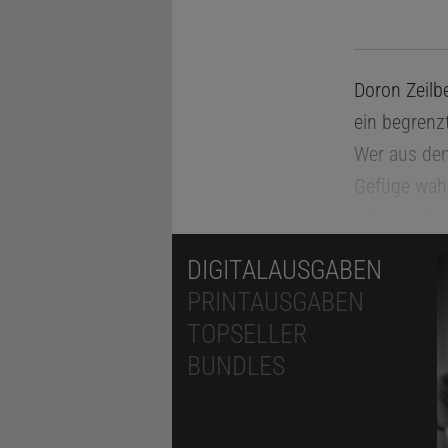
Doron Zeilb
ein begrenz
Wer aus dem 
Gefüge wahr
reibungslos
University 
DIGITALAUSGABEN
Für Zeilberg
PRINTAUSGABEN
hält beides 
TOPSELLER
zu erklären
BUNDLES
beobachten.
durchzogen 