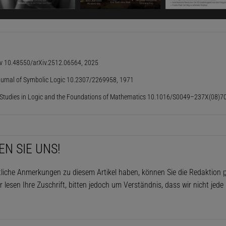
Gleichungen und Beweise schlicht falsch. »Es ist völliger
t rauer, leicht erschöpfter Stimme hervor, als habe ihn die
 schon oft Kraft gekostet.
iv 10.48550/arXiv.2512.06564, 2025
Dieser Artikel ist enthalten in
Spektrum der
Wissenschaft SdW 8/2026 Das Ende der Une
Journal of Symbolic Logic 10.2307/2269958, 1971
Download (Abo)
: Studies in Logic and the Foundations of Mathematics 10.1016/S0049–237X(08)
Noch kein Abo? Jetzt abonnieren!
EUR 8,49 (Download)
Ab 10.07.2026
EN SIE UNS!
tliche Anmerkungen zu diesem Artikel haben, können Sie die Redaktion
p
t die Unendlichkeit nicht«, sagt er. Mathematikerinnen u
r lesen Ihre Zuschrift, bitten jedoch um Verständnis, dass wir nicht jed
r könnten auch eine Form der Analysis ohne Unendlichke
 Computer kommen mit einer endlichen Anzahl von Stelle