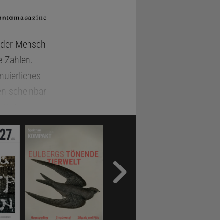
e der Mensch
e Zahlen.
nuierliches
en scheinbar
r Rutgers
 Gott. Er
en Phänomene
t
weise sind
ilberger