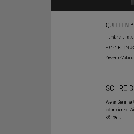
sind solche 
presst er mi
Feststellung
QUELLEN
Hamkins, J., arX
Parikh, R., The 
Yessenin-Volpin
SCHREIB
Wenn Sie inhal
»Man brauch
informieren. Wi
können.
Mathematike
entwickeln.