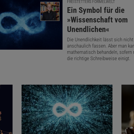
FREISTETTERS FORMELWELT
:
Ein Symbol für die
smus ist für die meisten Fachleute kein Gesprächsthema. N
»Wissenschaft vom
n sich damit. Noch seltener sind überzeugte Anhänger wie
Unendlichen«
sind, ihre Ansichten in die Welt hinauszuposaunen.
Die Unendlichkeit lässt sich nich
anschaulich fassen. Aber man kan
mathematisch behandeln, sofern 
Glück werden Ketzer heute ni
die richtige Schreibweise einigt.
auf dem Scheiterhaufen
annt«
Doron Zeilberger, Math
bt diese streitbare Philosophie Hamkins und anderen zu
mten Perspektive lässt sich der Ultrafinitismus sogar als