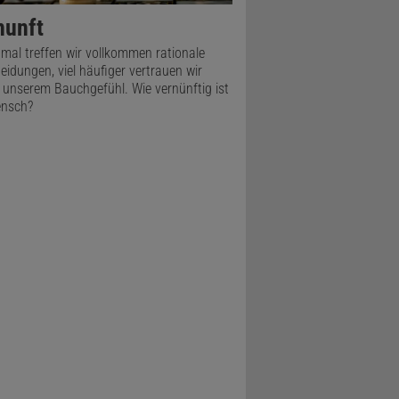
 dessen,
nunft
piegelt und
al treffen wir vollkommen rationale
n wie ein
eidungen, viel häufiger vertrauen wir
 unserem Bauchgefühl. Wie vernünftig ist
 »Wenn es
ensch?
uch eine
 ausgeht«,
ich deren
rgumente,
en
rafinitismus
, dass
gibt«, sagt