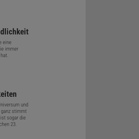
Mathematik
Zeilberger.
lberger
dlichkeit
schreibung
e eine
nden Regeln
sie immer
hat.
e nicht als
, Formen
ndliche
keiten
ahl
Universum und
 ganz stimmt
ist sogar die
 etwas
rchen 23.
 stellt er