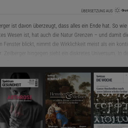
ÜBERSETZUNG AUS
erger ist davon überzeugt, dass alles ein Ende hat. So wi
tes Wesen ist, hat auch die Natur Grenzen – und damit di
Fenster blickt, nimmt die Wirklichkeit meist als ein konti
. Zeilberger hingegen sieht ein diskretes Universum. In d
en Bewegungen der Welt erkennt der Mathematiker an de
in New Jersey das feine Flimmern eines Daumenkinos.
er gleicht der Glaube an die Unendlichkeit dem Glauben an
für eine betörende Idee, die uns hilft, die verschiedenst
. Doch ebenso wenig wie Gott können wir die Unendlichkei
 Gleichungen beschreiben Kurven, die niemals enden; Be
von suggestiven Argumenten über das Unendliche. Für Ze