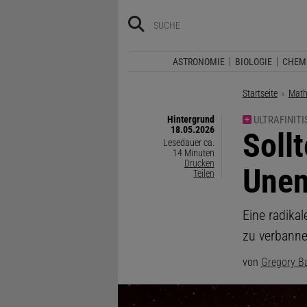
ASTRONOMIE
BIOLOGIE
CHEM
Startseite
Math
Hintergrund
ULTRAFINIT
18.05.2026
:
Soll
Lesedauer ca.
14 Minuten
Drucken
Unen
Teilen
Eine radika
zu verbanne
von
Gregory B