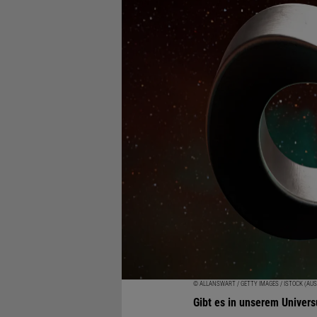
© ALLANSWART / GETTY IMAGES / ISTOCK (AU
Gibt es in unserem Univer