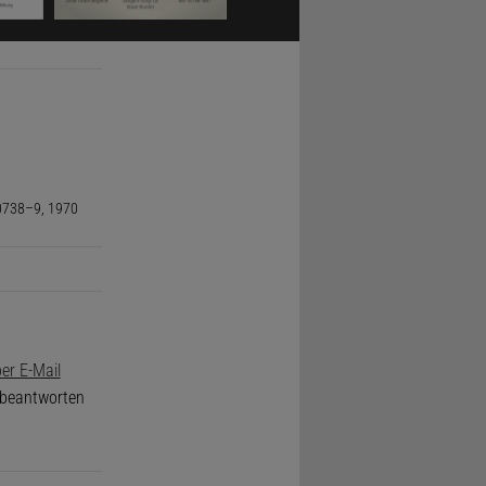
 Unsinn«,
se
ndlichkeit
70738–9, 1970
er E-Mail
nd
e beantworten
it
n bestens