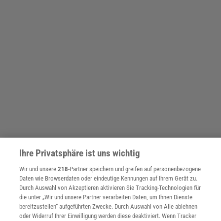
Ihre Privatsphäre ist uns wichtig
© O'CONNELL & RODWELL, 2021 (AUSSCHNITT)
Wir und unsere
218
-Partner speichern und greifen auf personenbezogene
Kräftemessen für den Ernstfall | Durch solche Kämpfe lernen die Tiere,
Daten wie Browserdaten oder eindeutige Kennungen auf Ihrem Gerät zu.
wie sie später bei echten Aggressionen bestehen können, zum Beispiel
Durch Auswahl von Akzeptieren aktivieren Sie Tracking-Technologien für
bei der Konkurrenz um Weibchen.
die unter „Wir und unsere Partner verarbeiten Daten, um Ihnen Dienste
bereitzustellen“ aufgeführten Zwecke. Durch Auswahl von Alle ablehnen
»Sie kommen aus Südost!«, rief ich vom Mushara-Turm aus. Alle
oder Widerruf Ihrer Einwilligung werden diese deaktiviert. Wenn Tracker