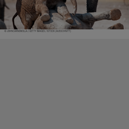
© JOHNCARNEMOLLA / GETTY IMAGES / ISTOCK (AUSSCHNITT)