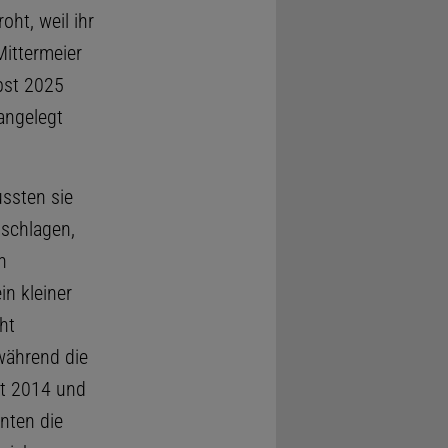
oht, weil ihr
Mittermeier
bst 2025
angelegt
ssten sie
 schlagen,
n
in kleiner
ht
 während die
it 2014 und
nten die