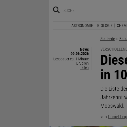
ASTRONOMIE
BIOLOGIE
CHEM
Startseite
Biol
VERSCHOLLENE
News
09.06.2026
:
Dies
Lesedauer ca. 1 Minute
Drucken
Teilen
in 1
Die Liste de
Jahrzehnt w
Mooswald.
von
Daniel Lin