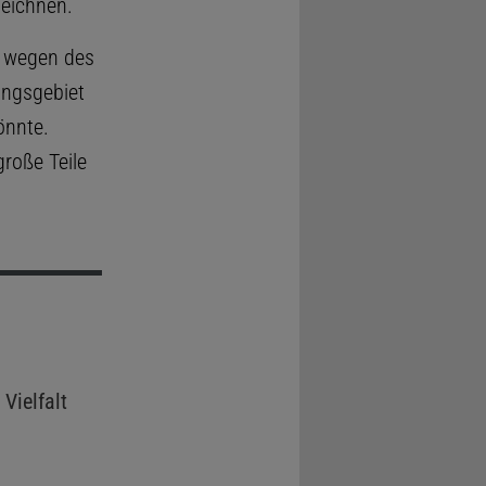
eichnen.
ie wegen des
ungsgebiet
önnte.
roße Teile
Vielfalt