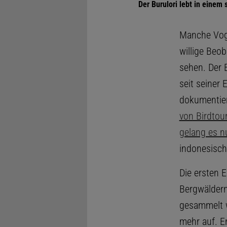
Der Burulori lebt in einem
Manche Voge
willige Beo
sehen. Der 
seit seiner
dokumentie
von Birdtou
gelang es n
indonesisch
Die ersten 
Bergwäldern
gesammelt w
mehr auf. E