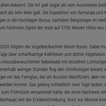
alten bekannt. Die Art galt sogar als vom Aussterben bedr
nd als sehr klein galt. Die Expedition von Sumaraja und 
gen in die Hochlagen Burus, nachdem Bergsteiger im Her
 zum höchsten Gipfel der Insel auf 2700 Metern Höhe neu 
 2026 folgten die Vogelbeobachter dieser Route. Dabei mu
Tage über scharfkantige Kalkfelsen und dichte Vegetation
en moosüberwucherten Nebelwald mit einzelnen Lichtunge
Innerhalb weniger Stunden flog den Ornithologen bereits e
ei vor das Fernglas, der als Burulori identifiziert, aber nic
t werden konnte. Das gelang schließlich zwei Tage später,
 zum Frühstück versammelt hatte: der erste Nachweis se
überhaupt seit der Erstbeschreibung. Kurz vor Abreise kon