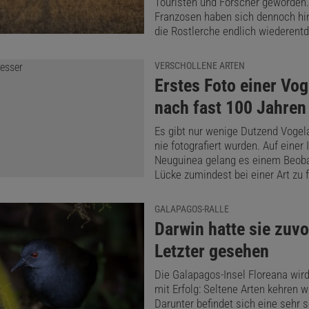
Touristen und Forscher geworden
Franzosen haben sich dennoch h
die Rostlerche endlich wiederentd
VERSCHOLLENE ARTEN
:
Erstes Foto einer Vog
nach fast 100 Jahren
Es gibt nur wenige Dutzend Vogela
nie fotografiert wurden. Auf einer 
Neuguinea gelang es einem Beoba
Lücke zumindest bei einer Art zu f
GALAPAGOS-RALLE
:
Darwin hatte sie zuvo
Letzter gesehen
Die Galapagos-Insel Floreana wird
mit Erfolg: Seltene Arten kehren w
Darunter befindet sich eine sehr 