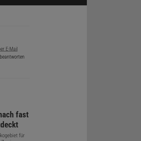
er E-Mail
e beantworten
nach fast
tdeckt
kogebiet für