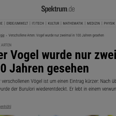
IE
ERDE/UMWELT
IT/TECH
KULTUR
MATHEMATIK
MEDIZIN
PHYSIK
ogie
Aktuelle Seite:
Verschollene Arten: Vogel wurde nur zweimal in 100 Jahren gesehen
 ARTEN
er Vogel wurde nur zwe
00 Jahren gesehen
r verschollenen Vögel ist um einen Eintrag kürzer: Nach ü
urde der Burulori wiederentdeckt. Er lebt in einem verw
genhöhl