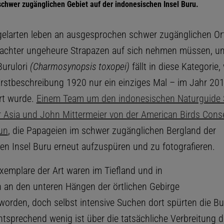
 schwer zugänglichen Gebiet auf der indonesischen Insel Buru.
larten leben an ausgesprochen schwer zugänglichen Or
bachter ungeheure Strapazen auf sich nehmen müssen, um
Burulori
(Charmosynopsis toxopei)
fällt in diese Kategorie,
 Erstbeschreibung 1920 nur ein einziges Mal – im Jahr 20
rt wurde.
Einem Team um den indonesischen Naturguide 
r Asia und John Mittermeier von der American Birds Cons
un
, die Papageien im schwer zugänglichen Bergland der
en Insel Buru erneut aufzuspüren und zu fotografieren.
Exemplare der Art waren im Tiefland und in
 an den unteren Hängen der örtlichen Gebirge
orden, doch selbst intensive Suchen dort spürten die Bur
ntsprechend wenig ist über die tatsächliche Verbreitung d