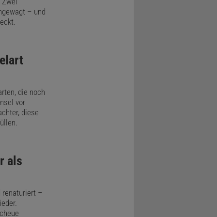
. Zwei
ingewagt – und
eckt.
elart
rten, die noch
Insel vor
chter, diese
üllen.
r als
 renaturiert –
ieder.
scheue