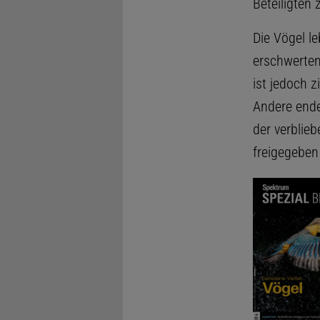
Beteiligten
Die Vögel l
erschwerten
ist jedoch z
Andere ende
der verblie
freigegeben