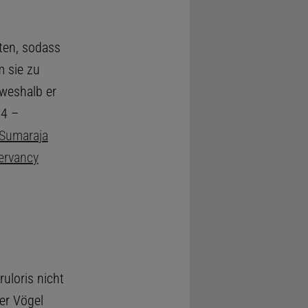
ten, sodass
 sie zu
 weshalb er
14 –
Sumaraja
ervancy
uloris nicht
er Vögel