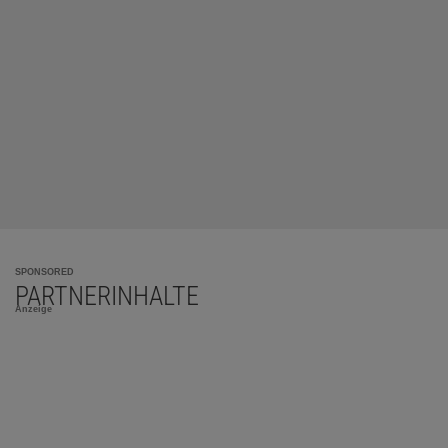
SPONSORED
PARTNERINHALTE
Anzeige