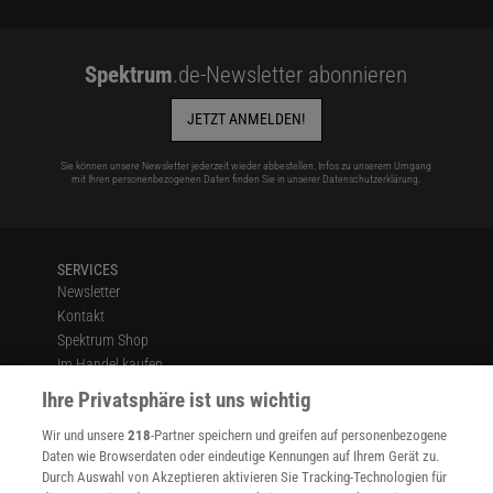
Spektrum
.de-Newsletter abonnieren
JETZT ANMELDEN!
Sie können unsere Newsletter jederzeit wieder abbestellen. Infos zu unserem Umgang
mit Ihren personenbezogenen Daten finden Sie in unserer
Datenschutzerklärung
.
SERVICES
Newsletter
Kontakt
Spektrum Shop
Im Handel kaufen
Presse
Ihre Privatsphäre ist uns wichtig
Verträge kündigen
Wir und unsere
218
-Partner speichern und greifen auf personenbezogene
Widerruf
Daten wie Browserdaten oder eindeutige Kennungen auf Ihrem Gerät zu.
INFO
Durch Auswahl von Akzeptieren aktivieren Sie Tracking-Technologien für