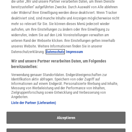
Mediadaten
die unter „Wir und unsere Partner verarbeiten Daten, um Ihnen Dienste
bereitzustellen“ aufgeführten Zwecke. Durch Auswahl von Alle ablehnen
Datenschutz
oder Widerruf Ihrer Einwilligung werden diese deaktiviert. Wenn Tracker
Nutzungsbedingungen
deaktiviert sind, sind manche Inhalte und Anzeigen möglicherweise nicht
Cookie-Einstellungen
mehr so relevant für Sie. Sie können dieses Menü jederzeit wieder
Utiq verwalten
aufrufen, um Ihre Einstellungen zu ändern oder Ihre Einwilligung zu
Nutzungsbasierte Onlinewerbung
widerrufen, indem Sie auf den Link Voreinstellungen verwalten am
Alle Artikel
unteren Rand der Webseite klicken. Ihre Einstellungen gelten innerhalb
unseres Website. Weitere Informationen finden Sie in unserer
Impressum
Datenschutzerklärung.
Datenschutz
Impressum
WEITERE ANGEBOTE
Wir und unsere Partner verarbeiten Daten, um Folgendes
Angebote für Schulen
bereitzustellen:
Angebote für Institutionen
Verwendung genauer Standortdaten. Endgeräteeigenschaften zur
Sprachen lernen mit Gymglish
Identifikation aktiv abfragen. Speichern von oder Zugriff auf
Lexika
Informationen auf einem Endgerät. Personalisierte Werbung und Inhalte,
Messung von Werbeleistung und der Performance von Inhalten,
Für Spektrum schreiben
Zielgruppenforschung sowie Entwicklung und Verbesserung von
Zugänglichkeitserklärung
Angeboten.
Liste der Partner (Lieferanten)
WEBSEITEN
KielSCN
Akzeptieren
Wissenschaft in die Schulen
SciLogs