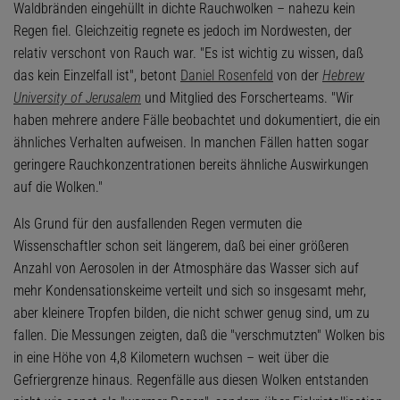
Waldbränden eingehüllt in dichte Rauchwolken – nahezu kein
Regen fiel. Gleichzeitig regnete es jedoch im Nordwesten, der
relativ verschont von Rauch war. "Es ist wichtig zu wissen, daß
das kein Einzelfall ist", betont
Daniel Rosenfeld
von der
Hebrew
University of Jerusalem
und Mitglied des Forscherteams. "Wir
haben mehrere andere Fälle beobachtet und dokumentiert, die ein
ähnliches Verhalten aufweisen. In manchen Fällen hatten sogar
geringere Rauchkonzentrationen bereits ähnliche Auswirkungen
auf die Wolken."
Als Grund für den ausfallenden Regen vermuten die
Wissenschaftler schon seit längerem, daß bei einer größeren
Anzahl von Aerosolen in der Atmosphäre das Wasser sich auf
mehr Kondensationskeime verteilt und sich so insgesamt mehr,
aber kleinere Tropfen bilden, die nicht schwer genug sind, um zu
fallen. Die Messungen zeigten, daß die "verschmutzten" Wolken bis
in eine Höhe von 4,8 Kilometern wuchsen – weit über die
Gefriergrenze hinaus. Regenfälle aus diesen Wolken entstanden