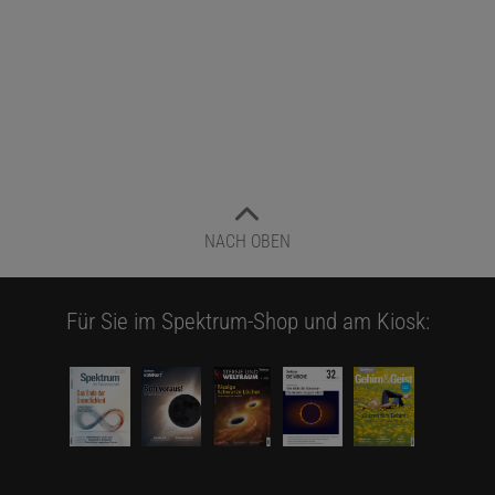
NACH OBEN
Für Sie im Spektrum-Shop und am Kiosk: