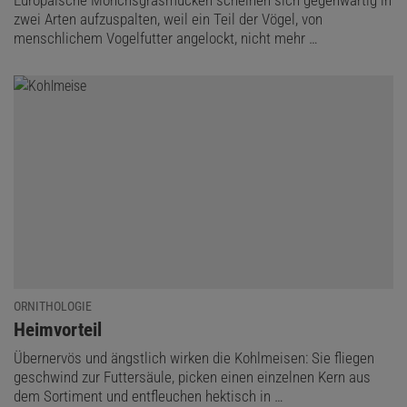
Europäische Mönchsgrasmücken scheinen sich gegenwärtig in
zwei Arten aufzuspalten, weil ein Teil der Vögel, von
menschlichem Vogelfutter angelockt, nicht mehr …
ORNITHOLOGIE
:
Heimvorteil
Übernervös und ängstlich wirken die Kohlmeisen: Sie fliegen
geschwind zur Futtersäule, picken einen einzelnen Kern aus
dem Sortiment und entfleuchen hektisch in …