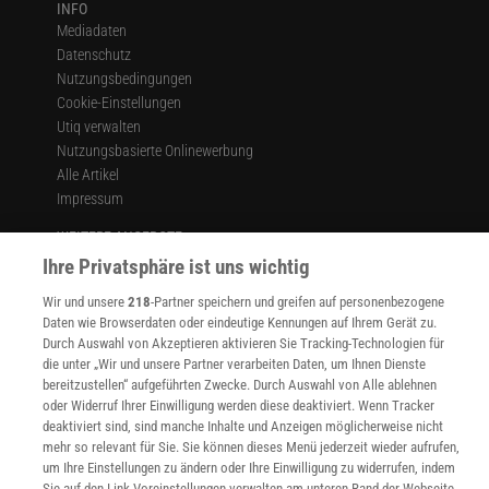
INFO
Mediadaten
Datenschutz
Nutzungsbedingungen
Cookie-Einstellungen
Utiq verwalten
Nutzungsbasierte Onlinewerbung
Alle Artikel
Impressum
WEITERE ANGEBOTE
Angebote für Schulen
Ihre Privatsphäre ist uns wichtig
Angebote für Institutionen
Wir und unsere
218
-Partner speichern und greifen auf personenbezogene
Sprachen lernen mit Gymglish
Daten wie Browserdaten oder eindeutige Kennungen auf Ihrem Gerät zu.
Lexika
Durch Auswahl von Akzeptieren aktivieren Sie Tracking-Technologien für
Für Spektrum schreiben
die unter „Wir und unsere Partner verarbeiten Daten, um Ihnen Dienste
Zugänglichkeitserklärung
bereitzustellen“ aufgeführten Zwecke. Durch Auswahl von Alle ablehnen
oder Widerruf Ihrer Einwilligung werden diese deaktiviert. Wenn Tracker
WEBSEITEN
deaktiviert sind, sind manche Inhalte und Anzeigen möglicherweise nicht
KielSCN
mehr so relevant für Sie. Sie können dieses Menü jederzeit wieder aufrufen,
Wissenschaft in die Schulen
um Ihre Einstellungen zu ändern oder Ihre Einwilligung zu widerrufen, indem
SciLogs
Sie auf den Link Voreinstellungen verwalten am unteren Rand der Webseite