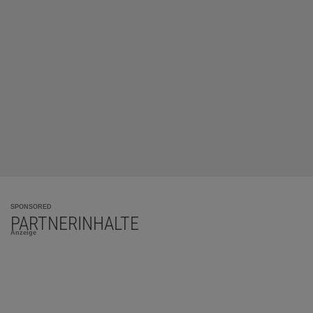
SPONSORED
PARTNERINHALTE
Anzeige