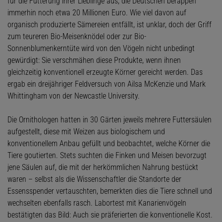
für die Fütterung ihrer Lieblinge aus, die Deutschen berappen
immerhin noch etwa 20 Millionen Euro. Wie viel davon auf
organisch produzierte Sämereien entfällt, ist unklar, doch der Griff
zum teureren Bio-Meisenknödel oder zur Bio-
Sonnenblumenkerntüte wird von den Vögeln nicht unbedingt
gewürdigt: Sie verschmähen diese Produkte, wenn ihnen
gleichzeitig konventionell erzeugte Körner gereicht werden. Das
ergab ein dreijähriger Feldversuch von Ailsa McKenzie und Mark
Whittingham von der Newcastle University.
Die Ornithologen hatten in 30 Gärten jeweils mehrere Futtersäulen
aufgestellt, diese mit Weizen aus biologischem und
konventionellem Anbau gefüllt und beobachtet, welche Körner die
Tiere goutierten. Stets suchten die Finken und Meisen bevorzugt
jene Säulen auf, die mit der herkömmlichen Nahrung bestückt
waren – selbst als die Wissenschaftler die Standorte der
Essensspender vertauschten, bemerkten dies die Tiere schnell und
wechselten ebenfalls rasch. Labortest mit Kanarienvögeln
bestätigten das Bild: Auch sie präferierten die konventionelle Kost.