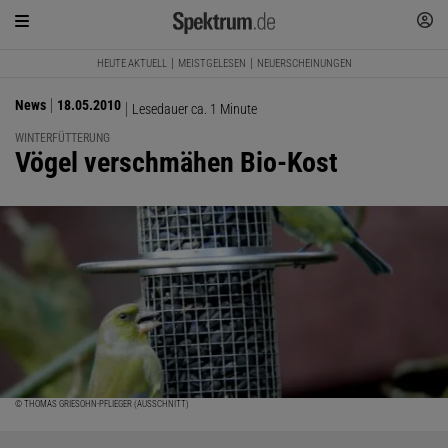
HEUTE AKTUELL
MEISTGELESEN
NEUERSCHEINUNGEN
News
18.05.2010
Lesedauer ca. 1 Minute
WINTERFÜTTERUNG
:
Vögel verschmähen Bio-Kost
© THOMAS GRIESOHN-PFLIEGER (AUSSCHNITT)