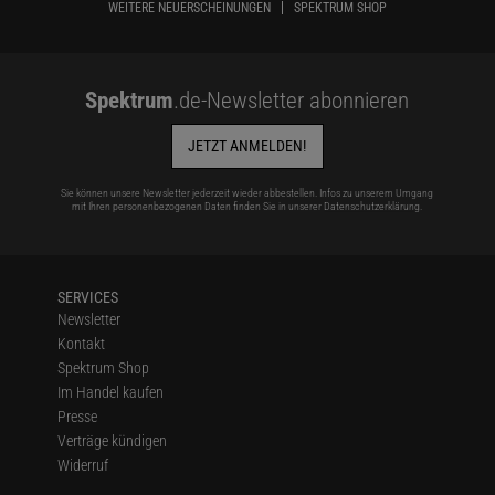
WEITERE NEUERSCHEINUNGEN
SPEKTRUM SHOP
Spektrum
.de-Newsletter abonnieren
JETZT ANMELDEN!
Sie können unsere Newsletter jederzeit wieder abbestellen. Infos zu unserem Umgang
mit Ihren personenbezogenen Daten finden Sie in unserer
Datenschutzerklärung
.
SERVICES
Newsletter
Kontakt
Spektrum Shop
Im Handel kaufen
Presse
Verträge kündigen
Widerruf