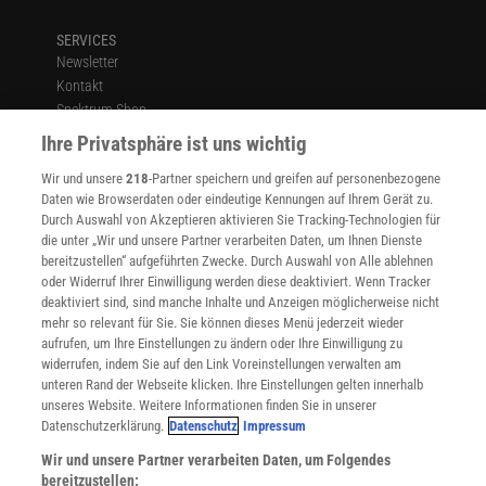
SERVICES
Newsletter
Kontakt
Spektrum Shop
Im Handel kaufen
Ihre Privatsphäre ist uns wichtig
Presse
Wir und unsere
218
-Partner speichern und greifen auf personenbezogene
Verträge kündigen
Daten wie Browserdaten oder eindeutige Kennungen auf Ihrem Gerät zu.
INFO
Durch Auswahl von Akzeptieren aktivieren Sie Tracking-Technologien für
Mediadaten
die unter „Wir und unsere Partner verarbeiten Daten, um Ihnen Dienste
bereitzustellen“ aufgeführten Zwecke. Durch Auswahl von Alle ablehnen
Datenschutz
oder Widerruf Ihrer Einwilligung werden diese deaktiviert. Wenn Tracker
Nutzungsbedingungen
deaktiviert sind, sind manche Inhalte und Anzeigen möglicherweise nicht
Cookie-Einstellungen
mehr so relevant für Sie. Sie können dieses Menü jederzeit wieder
Utiq verwalten
aufrufen, um Ihre Einstellungen zu ändern oder Ihre Einwilligung zu
Nutzungsbasierte Onlinewerbung
widerrufen, indem Sie auf den Link Voreinstellungen verwalten am
Alle Artikel
unteren Rand der Webseite klicken. Ihre Einstellungen gelten innerhalb
unseres Website. Weitere Informationen finden Sie in unserer
Impressum
Datenschutzerklärung.
Datenschutz
Impressum
WEITERE ANGEBOTE
Wir und unsere Partner verarbeiten Daten, um Folgendes
Angebote für Schulen
bereitzustellen: