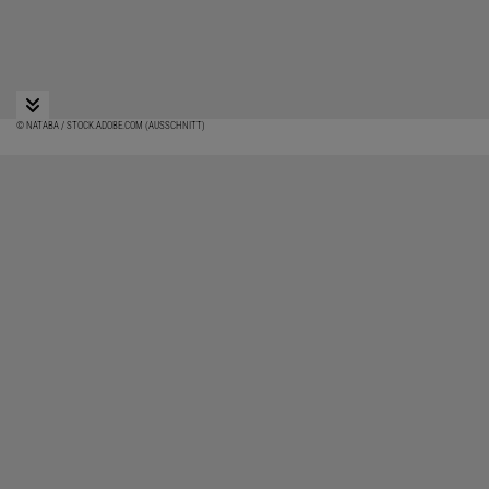
© NATABA / STOCK.ADOBE.COM (AUSSCHNITT)