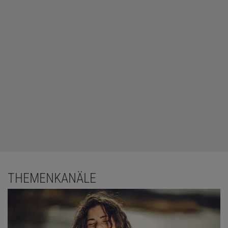
ist promovierte Molekularbiologin und Redakteurin für Medizin.
THEMENKANÄLE