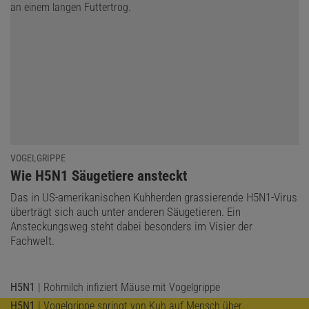
VOGELGRIPPE
:
Wie H5N1 Säugetiere ansteckt
Das in US-amerikanischen Kuhherden grassierende H5N1-Virus
überträgt sich auch unter anderen Säugetieren. Ein
Ansteckungsweg steht dabei besonders im Visier der
Das könnte Sie auch interessieren:
Fachwelt.
Digitalpaket: Haustiere
H5N1
| Rohmilch infiziert Mäuse mit Vogelgrippe
H5N1
| Vogelgrippe springt von Kuh auf Mensch über