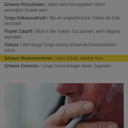
Schwere Hirnschäden
| Jeder vierte Komapatient nimmt
womöglich Umwelt wahr
Tonga-Vulkanausbruch
| Wie ein ungewöhnlicher Vulkan die Erde
verändert
Projekt Zukunft
| Blick in den Vulkan: Das passiert, wenn Magma
explodiert
Vulkane
| Wie Hunga Tonga rasend schnell die Kommunikation
störte
Schwere Neutronensterne
| Harte Schale, weicher Kern
Schwere Elemente
| Junge Sterne bringen keinen Zugewinn
© EUROPEAN UNION, COPERNICUS SENTINEL-5P IMAGERY /
ERUPTION OF HAYLI GUBBI VOLCANO, ETHIOPIA
(AUSSCHNITT)
Schwefeldioxid-Emissionen des Hayli Gubbi | In dieser
Falschfarbendarstellung, erzeugt von den Sentinel-
Erdbeobachtungssatelliten der ESA, sieht man deutlich, wie sich das vom
Vulkan ausgestoßene Schwefeldioxid durch die Atmosphäre bewegt.
Zusammen mit der Asche des Ausbruchs kann die Eruptionswolke noch in
Tausenden Kilometern Entfernung sichtbar bleiben.