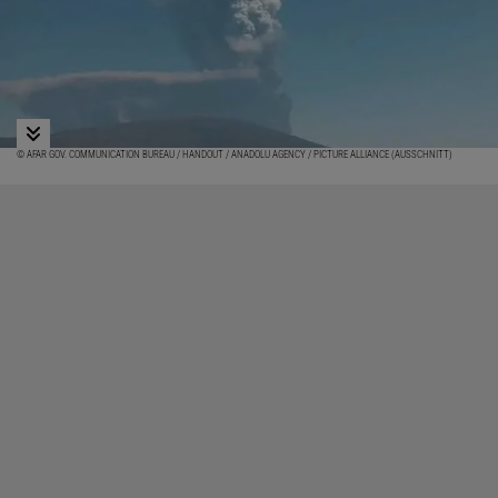
© AFAR GOV. COMMUNICATION BUREAU / HANDOUT / ANADOLU AGENCY / PICTURE ALLIANCE (AUSSCHNITT)