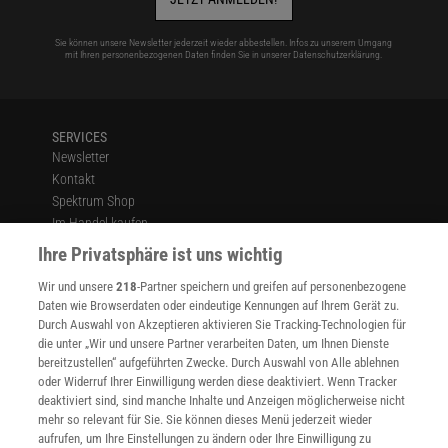
Sie können unsere Newsletter jederzeit wieder abbestellen. Infos zu unserem Umgang
mit Ihren personenbezogenen Daten finden Sie in unserer
Datenschutzerklärung
.
SERVICES
Newsletter
Kontakt
Spektrum Shop
Im Handel kaufen
Presse
Ihre Privatsphäre ist uns wichtig
Verträge kündigen
Wir und unsere
218
-Partner speichern und greifen auf personenbezogene
Widerruf
Daten wie Browserdaten oder eindeutige Kennungen auf Ihrem Gerät zu.
INFO
Durch Auswahl von Akzeptieren aktivieren Sie Tracking-Technologien für
Mediadaten
die unter „Wir und unsere Partner verarbeiten Daten, um Ihnen Dienste
bereitzustellen“ aufgeführten Zwecke. Durch Auswahl von Alle ablehnen
Datenschutz
oder Widerruf Ihrer Einwilligung werden diese deaktiviert. Wenn Tracker
Nutzungsbedingungen
deaktiviert sind, sind manche Inhalte und Anzeigen möglicherweise nicht
Cookie-Einstellungen
mehr so relevant für Sie. Sie können dieses Menü jederzeit wieder
Utiq verwalten
aufrufen, um Ihre Einstellungen zu ändern oder Ihre Einwilligung zu