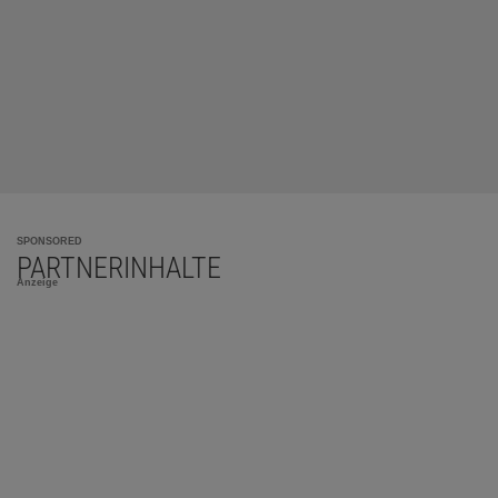
SPONSORED
PARTNERINHALTE
Anzeige