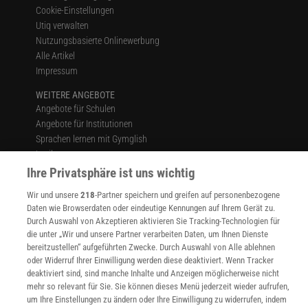
Cookie-Einstellungen
Utiq verwalten
Nutzungsbasierte Onlinewerbung
Alle Artikel
Impressum
WEITERE ANGEBOTE
Angebote für Schulen
Angebote für Institutionen
Sprachen lernen mit Gymglish
Lexika
Für Spektrum schreiben
Ihre Privatsphäre ist uns wichtig
Zugänglichkeitserklärung
Wir und unsere
218
-Partner speichern und greifen auf personenbezogene
WEBSEITEN
Daten wie Browserdaten oder eindeutige Kennungen auf Ihrem Gerät zu.
Durch Auswahl von Akzeptieren aktivieren Sie Tracking-Technologien für
KielSCN
die unter „Wir und unsere Partner verarbeiten Daten, um Ihnen Dienste
Wissenschaft in die Schulen
bereitzustellen“ aufgeführten Zwecke. Durch Auswahl von Alle ablehnen
SciLogs
oder Widerruf Ihrer Einwilligung werden diese deaktiviert. Wenn Tracker
deaktiviert sind, sind manche Inhalte und Anzeigen möglicherweise nicht
mehr so relevant für Sie. Sie können dieses Menü jederzeit wieder aufrufen,
um Ihre Einstellungen zu ändern oder Ihre Einwilligung zu widerrufen, indem
Uns finden Sie auch hier: