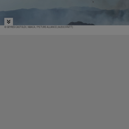
© GEYRES-CASTOLDI / ABACA / PICTURE ALLIANCE (AUSSCHNITT)