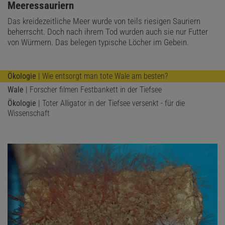
Angehörige der Vesicomyiden, leben nur bei Hydrothermal- und
Meeressauriern
Methanquellen (sogenannten kalten Quellen), und Vertreter der
Das kreidezeitliche Meer wurde von teils riesigen Sauriern
Luciniden leben bei Methanquellen und in sauerstofffreien
beherrscht. Doch nach ihrem Tod wurden auch sie nur Futter
Sedimenten. Eine Schneckenart kommt sonst nur noch in
von Würmern. Das belegen typische Löcher im Gebein.
Ablagerungen vor, in denen Sauerstoff zum Atmen fehlt.
Ökologie
| Wie entsorgt man tote Wale am besten?
Wale
| Forscher filmen Festbankett in der Tiefsee
Ökologie
| Toter Alligator in der Tiefsee versenkt - für die
Wissenschaft