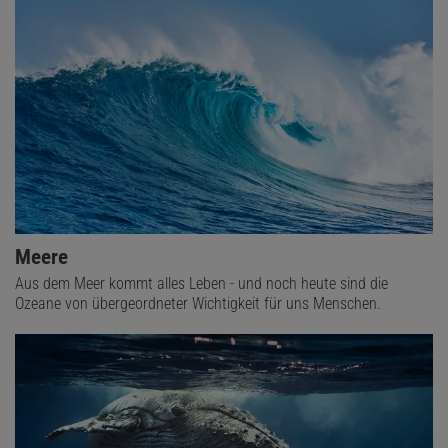
TOTE WALE ALS LEBENSSPENDER
Am Grund der Tiefsee kann ein abgesunkener toter
Wal über Jahrzehnte ein eigenes Ökosystem
ernähren.
Diese vereinzelten Oasen stehen womöglich mit
anderen Lebensräumen der Tiefsee im Austausch,
etwa mit den exotischen Artengemeinschaften an
Hydrothermalquellen.
Vielleicht bildeten sich ähnliche Ökosysteme schon
Meere
lange vor der Zeit der Wale an verendeten
Aus dem Meer kommt alles Leben - und noch heute sind die
Riesenmeeresreptilien. Dann bestanden zwischen
Ozeane von übergeordneter Wichtigkeit für uns Menschen.
beiden Systemen möglicherweise auch evolutionäre
Beziehungen.
Die drei Phasen des Zerfalls
Im Lauf ihrer Arbeit bestimmten Smith und seine Leute drei
verschiedene ökologische Phasen, die sich teils überlappen. Die