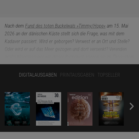
Nach dem
Fund des toten Buckelwals »Timmy/Hope«
am 15. Mai
2026 an der dänischen Küste stellt sich die Frage, was mit dem
Kadaver passiert. Wird er geborgen? Verwest er an Ort und Stelle?
Oder wird er auf das Meer gezogen und dort versenkt? Verenden
große Meeressäuger wie dieser Buckelwal, können sie im Ökosystem
als Kadaver vielen anderen Arten als Nahrung dienen. Deshalb
veröffentlichen wir an dieser Stelle einen
aktualisierten Artikel aus
DIGITALAUSGABEN
PRINTAUSGABEN
TOPSELLER
dem Jahr 2011
, der zeigt, wie viele Tiere von diesem Aas
abhängen – eine ökologische Verbindung, die seit Millionen von
Jahren anhält.
Der Wal war sicher schon vor Jahren verendet. Doch in seinem
Kadaver auf dem Meeresgrund wimmelte es von Leben: von
Würmern, Venusmuscheln, vielerlei Schnecken, dazwischen sah
man Flecken von weißen Bakterienrasen. Die Besatzung des