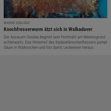
MARINE ZOOLOGIE
Das könnte Sie auch interessieren:
:
Knochfresserwurm ätzt sich in Walkadaver
Digitalpaket: Meere und Ozeane
Der Aaswurm Osedax beginnt sein Festmahl am Meeresgrund
achterwärts: Das Hinterteil des Kadaverknochenfressers pumpt
Säure in Walknochen und löst damit Leckereien heraus.
Angesichts dieses auffälligen Verbreitungsmusters postulierten
Smith und seine Kollegen 1989: Die Tiefseeorganismen könnten
Walskelette quasi wie Trittsteine zwischen anderen auf
Chemosynthese basierenden Biotopen benutzen, über die sie von
einem zum nächsten gelangen. Allerdings ist noch nicht geklärt,
ob sich jede neue Generation über diese Distanzen ausbreiten
kann oder ob der Prozess viel länger dauert.