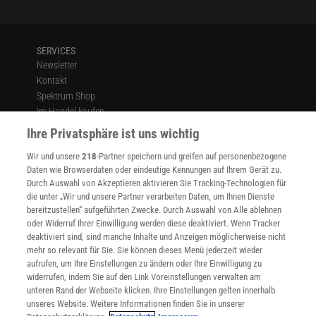
Kadaver und hilft dabei, diese umzusetzen.
Nach Schätzungen von Smith und seinen Mitarbeitern verenden
SERVICES
weltweit jedes Jahr vielleicht an die 70 000 große Wale. Ihren
Newsletter
Kontakt
Hochrechnungen zufolge dürften allein von den neun größten
Spektrum Shop
Arten stets etwa 700 000 Skelette in verschiedenen
Im Handel kaufen
Verrottungsstadien auf dem Meeresboden liegen. Vor den Zeiten
Presse
Ihre Privatsphäre ist uns wichtig
des industriellen Walfangs war die Anzahl mit Sicherheit wesentlich
Verträge kündigen
höher. Noch vor 200 Jahren mag sie das Sechsfache betragen
Wir und unsere
218
-Partner speichern und greifen auf personenbezogene
Widerruf
haben, legt man die früheren Populationsgrößen zugrunde. Heute
Daten wie Browserdaten oder eindeutige Kennungen auf Ihrem Gerät zu.
INFO
Durch Auswahl von Akzeptieren aktivieren Sie Tracking-Technologien für
könnte die Entfernung von einem Walkadaver zum nächsten
Mediadaten
die unter „Wir und unsere Partner verarbeiten Daten, um Ihnen Dienste
durchschnittlich etwa zwölf Kilometer betragen, entlang der
bereitzustellen“ aufgeführten Zwecke. Durch Auswahl von Alle ablehnen
Datenschutz
Wanderrouten der Grauwale vielleicht sogar nur fünf. Solche
oder Widerruf Ihrer Einwilligung werden diese deaktiviert. Wenn Tracker
Nutzungsbedingungen
deaktiviert sind, sind manche Inhalte und Anzeigen möglicherweise nicht
Distanzen sollten die Larven von Würmern, Muscheln oder Krebsen
Cookie-Einstellungen
mehr so relevant für Sie. Sie können dieses Menü jederzeit wieder
im Prinzip überwinden können. Die Organismen, die an den
Utiq verwalten
aufrufen, um Ihre Einstellungen zu ändern oder Ihre Einwilligung zu
Nutzungsbasierte Onlinewerbung
verschiedenen heißen und kalten Quellen am Meeresgrund
widerrufen, indem Sie auf den Link Voreinstellungen verwalten am
Alle Artikel
unteren Rand der Webseite klicken. Ihre Einstellungen gelten innerhalb
vorkommen, könnten also die Walüberreste gewissermaßen als
unseres Website. Weitere Informationen finden Sie in unserer
Impressum
Zwischenstation zur nächsten Quelle benutzen.