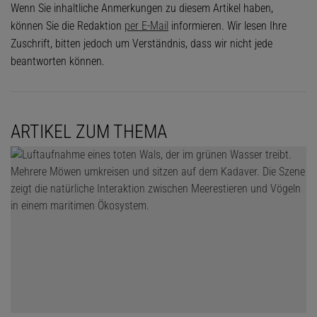
Wenn Sie inhaltliche Anmerkungen zu diesem Artikel haben,
hafteten. Wichtige Fundorte lagen bei Schottland, Irland und
können Sie die Redaktion
per E-Mail
informieren. Wir lesen Ihre
Island, vor allem aber an der Chatham-Schwelle östlich von
Zuschrift, bitten jedoch um Verständnis, dass wir nicht jede
Neuseeland. 1965 tauchte eine neue Art der Napfschnecken auf –
beantworten können.
sie bilden eher Kegel als gedrehte Gehäuse. Weitere Arten
folgten bald.
ARTIKEL ZUM THEMA
© OCEAN EXPLORATION TRUST (OET) / NOAA (AUSSCHNITT)
Walkadaver mit Osedax und Kopffüßern |
Eine Gruppe von Kraken
versammelt sich um das Skelett eines Wals auf dem Meeresboden: Sie
gehören neben verschiedenen Tiefseefischen zu den ersten Nutznießern
toter Wale und fressen lange an den Kadavern. Später kommen dann
weitere Verwerter wie die
Osedax
-Würmer hinzu.