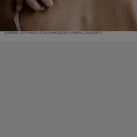
© RAWPIXEL / GETTY IMAGES / ISTOCK (SYMBOLBILD MIT FOTOMODELL) (AUSSCHNITT)