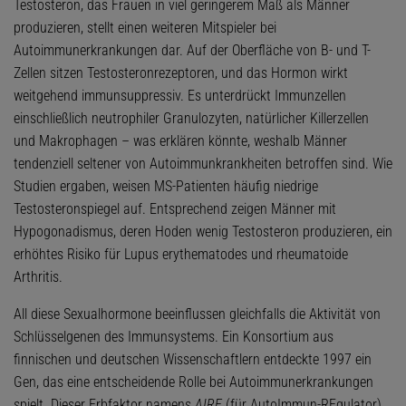
Testosteron, das Frauen in viel geringerem Maß als Männer
produzieren, stellt einen weiteren Mitspieler bei
Autoimmunerkrankungen dar. Auf der Oberfläche von B- und T-
Zellen sitzen Testosteronrezeptoren, und das Hormon wirkt
weitgehend immunsuppressiv. Es unterdrückt Immunzellen
einschließlich neutrophiler Granulozyten, natürlicher Killerzellen
und Makrophagen – was erklären könnte, weshalb Männer
tendenziell seltener von Autoimmunkrankheiten betroffen sind. Wie
Studien ergaben, weisen MS-Patienten häufig niedrige
Testosteronspiegel auf. Entsprechend zeigen Männer mit
Hypogonadismus, deren Hoden wenig Testosteron produzieren, ein
erhöhtes Risiko für Lupus erythematodes und rheumatoide
Arthritis.
All diese Sexualhormone beeinflussen gleichfalls die Aktivität von
Schlüsselgenen des Immunsystems. Ein Konsortium aus
finnischen und deutschen Wissenschaftlern entdeckte 1997 ein
Gen, das eine entscheidende Rolle bei Autoimmunerkrankungen
spielt. Dieser Erbfaktor namens
AIRE
(für AutoImmun-REgulator)