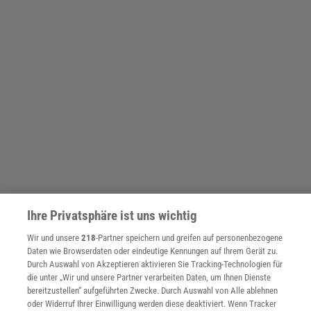
Ihre Privatsphäre ist uns wichtig
Wir und unsere
218
-Partner speichern und greifen auf personenbezogene
Weshalb laufen im weiblichen Organismus solche Mechanismen
Daten wie Browserdaten oder eindeutige Kennungen auf Ihrem Gerät zu.
ab, wenn sie doch das Krankheitsrisiko erhöhen? Normalerweise
Durch Auswahl von Akzeptieren aktivieren Sie Tracking-Technologien für
eliminiert die Evolution im Lauf der Zeit Merkmale, die es der
die unter „Wir und unsere Partner verarbeiten Daten, um Ihnen Dienste
bereitzustellen“ aufgeführten Zwecke. Durch Auswahl von Alle ablehnen
betreffenden Spezies erschweren, sich erfolgreich fortzupflanzen –
oder Widerruf Ihrer Einwilligung werden diese deaktiviert. Wenn Tracker