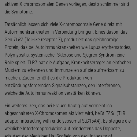
aktiven X-chromosomalen Genen vorliegen, desto schlimmer sind
die Symptome.
Tatsächlich lassen sich viele X-chromosomale Gene direkt mit
Autoimmunkrankheiten in Verbindung bringen. Eines davon, das
Gen
TLR7
(Toll-like receptor 7), produziert das gleichnamige
Protein, das bei Autoimmunkrankheiten wie Lupus erythematodes,
Polymyositis, systemischer Sklerose und Sjögren-Syndrom eine
Rolle spielt. TLR7 hat die Aufgabe, Krankheitserreger an einfachen
Mustern zu erkennen und Immunzellen auf sie aufmerksam zu
machen. Zudem erhöht es die Produktion von
entzündungsfördernden Signalsubstanzen, den Interferonen,
welche die Autoimmunreaktion verstärken können.
Ein weiteres Gen, das bei Frauen häufig auf vermeintlich
abgeschalteten X-Chromosomen aktiviert wird, heißt
TASL
(TLR
adaptor interacting with endolysosomal SLC15A4). Es steigere die
weibliche Interferonproduktion auf mindestens das Doppelte,
erläutert der Mediziner Hal Scofield von der University of