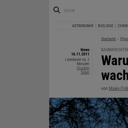
ASTRONOMIE
BIOLOGIE
CHEM
Startseite
Phys
BAUMARCHITE
News
16.11.2011
:
Waru
Lesedauer ca. 2
Minuten
Drucken
wac
Teilen
von
Maike Pol