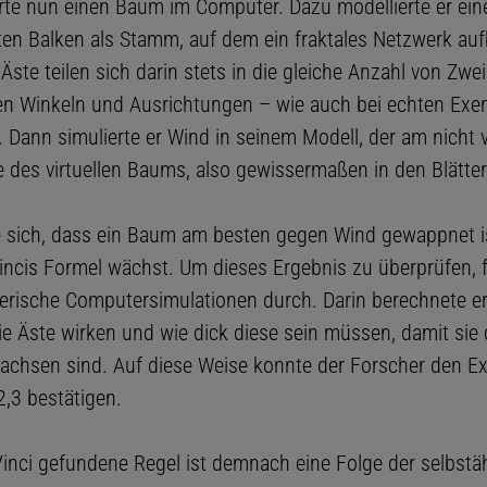
erte nun einen Baum im Computer. Dazu modellierte er eine
en Balken als Stamm, auf dem ein fraktales Netzwerk auf
Äste teilen sich darin stets in die gleiche Anzahl von Zwe
en Winkeln und Ausrichtungen – wie auch bei echten Exe
 Dann simulierte er Wind in seinem Modell, der am nicht 
 des virtuellen Baums, also gewissermaßen in den Blättern
e sich, dass ein Baum am besten gegen Wind gewappnet i
ncis Formel wächst. Um dieses Ergebnis zu überprüfen, f
ische Computersimulationen durch. Darin berechnete er
die Äste wirken und wie dick diese sein müssen, damit sie
achsen sind. Auf diese Weise konnte der Forscher den E
2,3 bestätigen.
Vinci gefundene Regel ist demnach eine Folge der selbstä