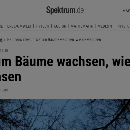
MAG
IE
ERDE/UMWELT
IT/TECH
KULTUR
MATHEMATIK
MEDIZIN
PHYSIK
ik
Aktuelle Seite:
Baumarchitektur: Warum Bäume wachsen, wie sie wachsen
KTUR
m Bäume wachsen, wie
hsen
lmann