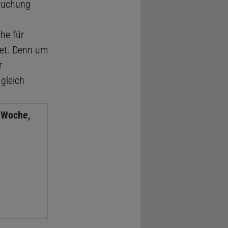
pruchung
che für
et. Denn um
r
gleich
 Woche,