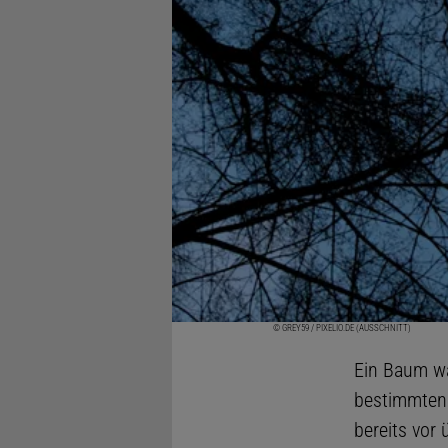
© GREY59 / PIXELIO.DE (AUSSCHNITT)
Ein Baum wä
bestimmten 
bereits vor 