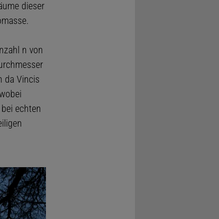
Bäume dieser
omasse.
nzahl n von
Durchmesser
 da Vincis
 wobei
 bei echten
iligen