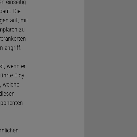
n einseitig
baut. Die
igen auf, mit
mplaren zu
verankerten
 angriff.
st, wenn er
ührte Eloy
, welche
 diesen
xponenten
hnlichen