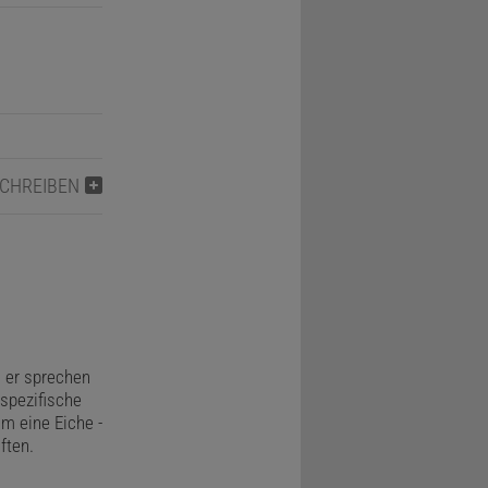
SCHREIBEN
 er sprechen
 spezifische
m eine Eiche -
ften.