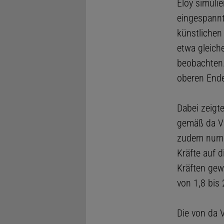
Eloy simuli
eingespannt
künstlichen 
etwa gleich
beobachten.
oberen Ende
Dabei zeigt
gemäß da Vi
zudem numer
Kräfte auf 
Kräften gew
von 1,8 bis 
Die von da 