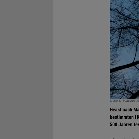
© GREY59 / PIXELIO.DE (
Geäst nach Ma
bestimmten Höh
500 Jahren fes