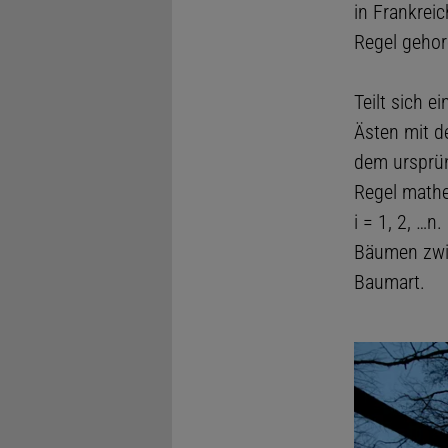
in Frankrei
Regel gehor
Teilt sich 
Ästen mit 
dem ursprün
Regel mathe
i = 1, 2, …n
Bäumen zwis
Baumart.