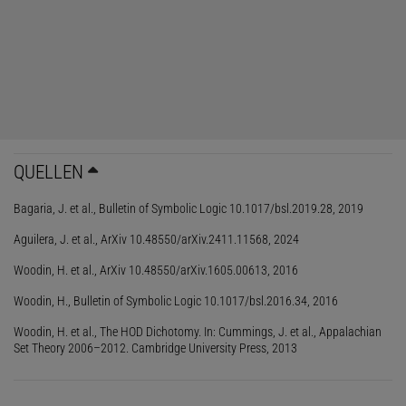
Dabei bin ich mit meinen Kollegen auf
eine neue Art von großer
Unendlichkeit gestoßen
. Deren überraschende Eigenschaften
könnten unsere grundlegenden Vorstellungen über das Verhalten
derartiger Größen ändern.
Die Mathematik ist unvollständig
Jeder mathematische Beweis besteht aus endlich vielen logischen
QUELLEN
Folgerungen, die den zugrunde liegenden Satz aus Axiomen
herleiten. Damit folgen alle Beweise Regeln,
auf die sich
Bagaria, J. et al., Bulletin of Symbolic Logic 10.1017/bsl.2019.28, 2019
Mathematiker Anfang des 20. Jahrhunderts geeinigt haben
. Ihr
Aguilera, J. et al., ArXiv 10.48550/arXiv.2411.11568, 2024
ursprüngliches Ziel war es damals, für die verschiedenen
Teilgebiete der Mathematik Axiome zu finden, die erstens
Woodin, H. et al., ArXiv 10.48550/arXiv.1605.00613, 2016
widerspruchsfrei und zweitens vollständig sind. Das bedeutet:
Woodin, H., Bulletin of Symbolic Logic 10.1017/bsl.2016.34, 2016
Aus diesen Axiomen lassen sich niemals widersprüchliche
Woodin, H. et al., The HOD Dichotomy. In: Cummings, J. et al., Appalachian
Set Theory 2006–2012. Cambridge University Press, 2013
Aussagen wie 0 = 1 ableiten.
Jede mathematische Aussage sollte sich durch diese Axiome
entweder beweisen oder widerlegen lassen.