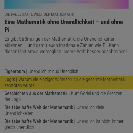
DIE FABELHAFTE WELT DER MATHEMATIK
:
Eine Mathematik ohne Unendlichkeit – und ohne
Pi
Es gibt Strömungen der Mathematik, die Unendlichkeiten
ablehnen – und damit auch irrationale Zahlen wie Pi. Kann
dieser Finitismus womöglich unsere Welt besser beschreiben?
© AGRARMOTIVE / STOCK.ADOBE.COM (AUSSCHNITT)
Eigenraum
| Unendlich minus Unendlich
Logik
| Warum ein einziger Widerspruch die gesamte Mathematik
Diese Satz an Regeln legt die Grundlagen für das Rechnen
zerstören würde
mit natürlichen Zahlen. Wir lernen sie indirekt in der Schule
Geschichten aus der Mathematik
| Kurt Gödel und die Grenzen
kennen.
der Logik
0 ist eine natürliche Zahl.
Die fabelhafte Welt der Mathematik
| Unendlich viele
Unendlichkeiten
Auf jede natürliche Zahl
n
folgt eine weitere Zahl
n
+ 1.
Die fabelhafte Welt der Mathematik
| Unendlich ist nicht immer
0 ist kein Nachfolger einer natürlichen Zahl.
gleich unendlich
Natürliche Zahlen mit gleichem Nachfolger sind gleich.