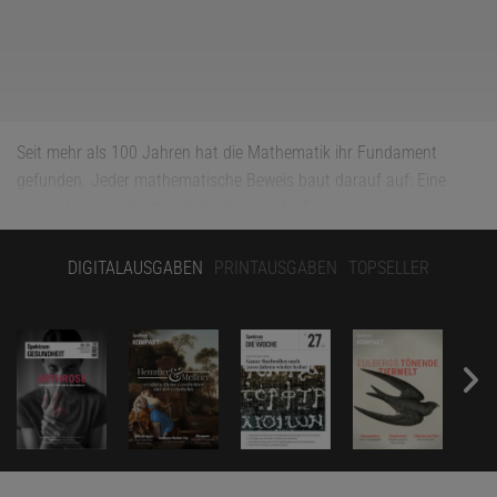
Seit mehr als 100 Jahren hat die Mathematik ihr Fundament
gefunden. Jeder mathematische Beweis baut darauf auf: Eine
wahre Aussage lässt sich durch logische Folgerungen aus einer
Reihe von Grundprinzipien herleiten, sogenannten Axiomen. Sie
dienen dem gesamten Fach als Basis.
DIGITALAUSGABEN
PRINTAUSGABEN
TOPSELLER
Die moderne Mathematik fußt auf Axiomen, die unsere Intuition
über das grundlegende Verhalten von Mengen formalisieren. Zum
Beispiel: Es gibt eine leere Menge. Oder: Zwei Mengen sind genau
dann gleich, wenn sie aus den gleichen Elementen bestehen. Aus
diesen Axiomen und den Regeln der Logik lässt sich die gesamte
Mathematik entwickeln – von komplizierten Summen und
Integralen über statistische Berechnungen bis hin zu