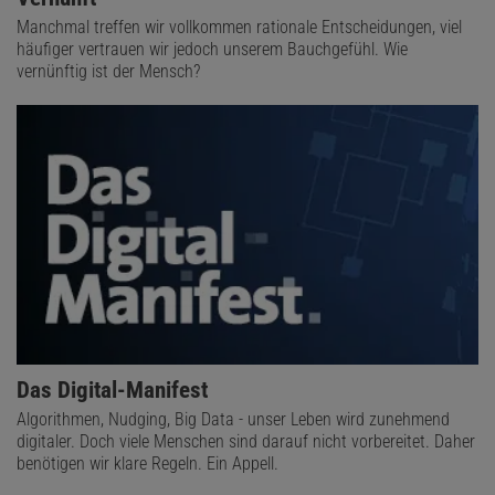
beispielsweise die natürlichen Zahlen gleichmächtig zur Teilmenge
Manchmal treffen wir vollkommen rationale Entscheidungen, viel
häufiger vertrauen wir jedoch unserem Bauchgefühl. Wie
der geraden Zahlen. Bei endlichen Mengen kann das hingegen
vernünftig ist der Mensch?
niemals der Fall sein.
Das Digital-Manifest
Algorithmen, Nudging, Big Data - unser Leben wird zunehmend
digitaler. Doch viele Menschen sind darauf nicht vorbereitet. Daher
benötigen wir klare Regeln. Ein Appell.