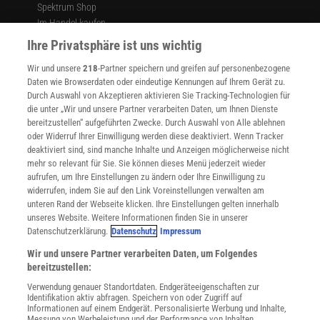
Spektrum Shop
0,78347864586745768…
Im Handel kaufen
0,78347863763547879…
Presse
Ihre Privatsphäre ist uns wichtig
…
Verträge kündigen
Wir und unsere
218
-Partner speichern und greifen auf personenbezogene
Widerruf
Wie die Liste sortiert ist, spielt keine Rolle. Wichtig ist nur,
Daten wie Browserdaten oder eindeutige Kennungen auf Ihrem Gerät zu.
dass sie vollständig ist: Sie muss jede reelle Zahl zwischen
INFO
Durch Auswahl von Akzeptieren aktivieren Sie Tracking-Technologien für
Mediadaten
die unter „Wir und unsere Partner verarbeiten Daten, um Ihnen Dienste
null und eins enthalten.
bereitzustellen“ aufgeführten Zwecke. Durch Auswahl von Alle ablehnen
Datenschutz
oder Widerruf Ihrer Einwilligung werden diese deaktiviert. Wenn Tracker
Nutzungsbedingungen
Cantor konstruierte aber eine weitere Zahl zwischen null
deaktiviert sind, sind manche Inhalte und Anzeigen möglicherweise nicht
Cookie-Einstellungen
und eins, die nicht in der Liste auftaucht. Und zwar auf
mehr so relevant für Sie. Sie können dieses Menü jederzeit wieder
Utiq verwalten
folgende Weise: Die erste Nachkommastelle der neuen Zahl
aufrufen, um Ihre Einstellungen zu ändern oder Ihre Einwilligung zu
Nutzungsbasierte Onlinewerbung
widerrufen, indem Sie auf den Link Voreinstellungen verwalten am
entspricht der ersten Dezimalstelle der ersten Zahl in der
Alle Artikel
unteren Rand der Webseite klicken. Ihre Einstellungen gelten innerhalb
Liste plus eins, also im obigen Beispiel vier (eine Neun wird
unseres Website. Weitere Informationen finden Sie in unserer
Impressum
hierbei in eine Null umgewandelt). Die zweite Dezimalstelle
Datenschutzerklärung.
Datenschutz
Impressum
WEITERE ANGEBOTE
erhält man, indem man die zweite Dezimalstelle der
Wir und unsere Partner verarbeiten Daten, um Folgendes
Angebote für Schulen
zweiten Zahl plus eins rechnet, also fünf. Für die dritte
bereitzustellen:
Angebote für Institutionen
erhöht man die dritte Nachkommastelle der dritten Zahl um
Verwendung genauer Standortdaten. Endgeräteeigenschaften zur
Sprachen lernen mit Gymglish
Identifikation aktiv abfragen. Speichern von oder Zugriff auf
eins und so weiter. Auf diese Weise ergibt sich die
Lexika
Informationen auf einem Endgerät. Personalisierte Werbung und Inhalte,
Messung von Werbeleistung und der Performance von Inhalten,