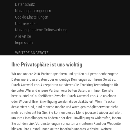
Datenschutz
Nutzungsbedingungen
Cookie-Einstellungen
Utiq verwalten
Nutzungsbasierte Onlinewerbung
Alle Artikel
Impressum
WEITERE ANGEBOTE
Angebote für Schulen
Ihre Privatsphäre ist uns wichtig
Angebote für Institutionen
Sprachen lernen mit Gymglish
Wir und unsere
218
-Partner speichern und greifen auf personenbezogene
Lexika
Daten wie Browserdaten oder eindeutige Kennungen auf Ihrem Gerät zu.
Für Spektrum schreiben
Durch Auswahl von Akzeptieren aktivieren Sie Tracking-Technologien für
Zugänglichkeitserklärung
die unter „Wir und unsere Partner verarbeiten Daten, um Ihnen Dienste
bereitzustellen“ aufgeführten Zwecke. Durch Auswahl von Alle ablehnen
WEBSEITEN
oder Widerruf Ihrer Einwilligung werden diese deaktiviert. Wenn Tracker
KielSCN
deaktiviert sind, sind manche Inhalte und Anzeigen möglicherweise nicht
mehr so relevant für Sie. Sie können dieses Menü jederzeit wieder aufrufen,
Wissenschaft in die Schulen
um Ihre Einstellungen zu ändern oder Ihre Einwilligung zu widerrufen, indem
SciLogs
Sie auf den Link Voreinstellungen verwalten am unteren Rand der Webseite
klicken. Ihre Einstellungen gelten innerhalb unseres Website. Weitere