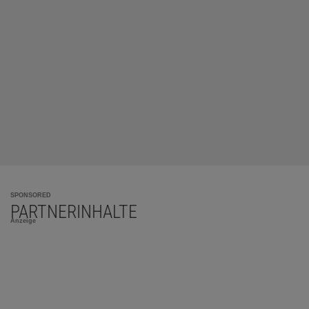
SPONSORED
PARTNERINHALTE
Anzeige