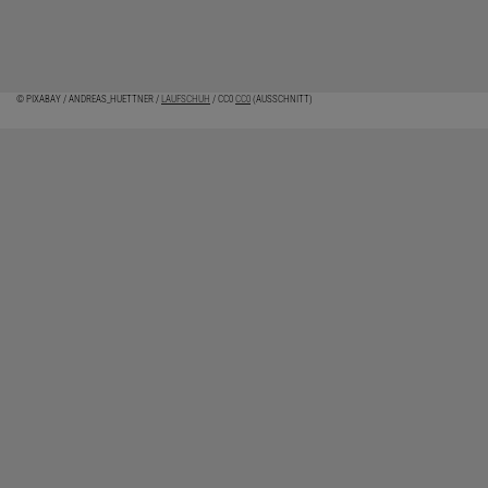
© PIXABAY / ANDREAS_HUETTNER /
LAUFSCHUH
/ CC0
CC0
(AUSSCHNITT)