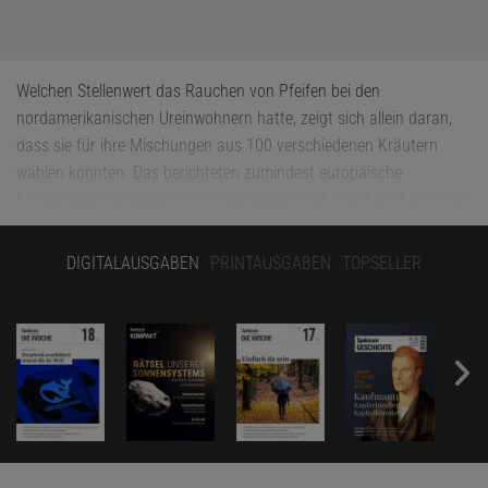
Welchen Stellenwert das Rauchen von Pfeifen bei den
nordamerikanischen Ureinwohnern hatte, zeigt sich allein daran,
dass sie für ihre Mischungen aus 100 verschiedenen Kräutern
wählen konnten. Das berichteten zumindest europäische
Einwanderer, die dieser Sitte in der Neuen Welt überhaupt erstmals
begegnet waren. Demnach waren auch vier verschiedene
Tabaksorten in Gebrauch.
DIGITALAUSGABEN
PRINTAUSGABEN
TOPSELLER
Was genau in den Tabakpfeifen steckte, lässt sich allerdings nicht
ohne Weiteres ermitteln, selbst wenn man – wie das Team um
Korey Brownstein von der Washington State University –
historische Pfeifen mit anhaftenden Resten vorliegen hat. Um zu
ermitteln, welche typischen Spuren eine Pflanze hinterlässt, bauten
die Wissenschaftler indianische Pfeifen nach historischen
Originalen nach und verbrannten darin Kräuter, die in Frage