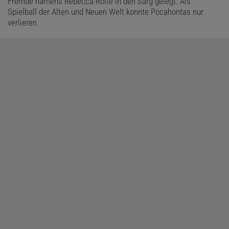
Fremde namens Rebecca Rolfe in den Sarg gelegt. Als
Spielball der Alten und Neuen Welt konnte Pocahontas nur
verlieren.