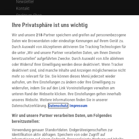
Newsletter
Kontakt
Spektrum Shop
Im Handel kaufen
Ihre Privatsphäre ist uns wichtig
Presse
Wir und unsere
218
-Partner speichern und greifen auf personenbezogene
Verträge kündigen
Daten wie Browserdaten oder eindeutige Kennungen auf Ihrem Gerät zu.
INFO
Durch Auswahl von Akzeptieren aktivieren Sie Tracking-Technologien für
Mediadaten
die unter „Wir und unsere Partner verarbeiten Daten, um Ihnen Dienste
bereitzustellen“ aufgeführten Zwecke. Durch Auswahl von Alle ablehnen
Datenschutz
oder Widerruf Ihrer Einwilligung werden diese deaktiviert. Wenn Tracker
Nutzungsbedingungen
deaktiviert sind, sind manche Inhalte und Anzeigen möglicherweise nicht
Cookie-Einstellungen
mehr so relevant für Sie. Sie können dieses Menü jederzeit wieder
Utiq verwalten
aufrufen, um Ihre Einstellungen zu ändern oder Ihre Einwilligung zu
Nutzungsbasierte Onlinewerbung
widerrufen, indem Sie auf den Link Voreinstellungen verwalten am
Alle Artikel
unteren Rand der Webseite klicken. Ihre Einstellungen gelten innerhalb
unseres Website. Weitere Informationen finden Sie in unserer
Impressum
Datenschutzerklärung.
Datenschutz
Impressum
WEITERE ANGEBOTE
Wir und unsere Partner verarbeiten Daten, um Folgendes
Angebote für Schulen
bereitzustellen:
Angebote für Institutionen
Verwendung genauer Standortdaten. Endgeräteeigenschaften zur
Sprachen lernen mit Gymglish
Identifikation aktiv abfragen. Speichern von oder Zugriff auf
Lexika