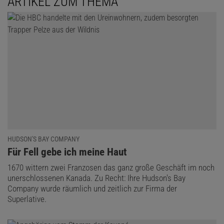
ARTIKEL ZUM THEMA
Jan Dönges
ist Linguist und Redakteur für Geschichte, Umwelt und
Technologie.
HUDSON'S BAY COMPANY
:
Für Fell gebe ich meine Haut
1670 wittern zwei Franzosen das ganz große Geschäft im noch
unerschlossenen Kanada. Zu Recht: Ihre Hudson's Bay
Company wurde räumlich und zeitlich zur Firma der
Superlative.