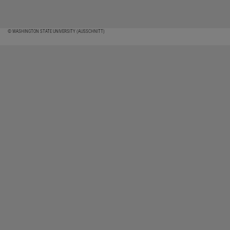
© WASHINGTON STATE UNIVERSITY (AUSSCHNITT)