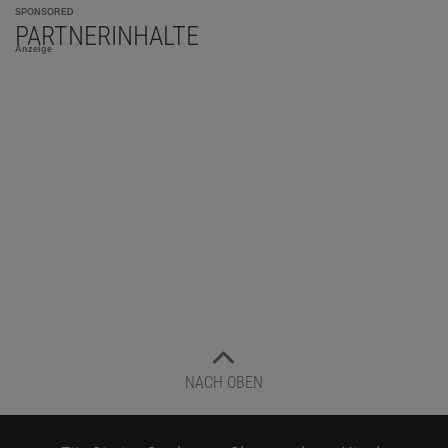
SPONSORED
PARTNERINHALTE
Anzeige
NACH OBEN