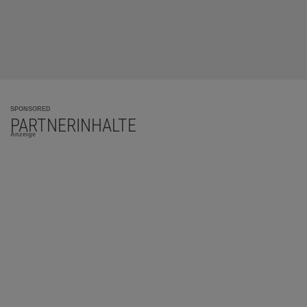
SPONSORED
PARTNERINHALTE
Anzeige