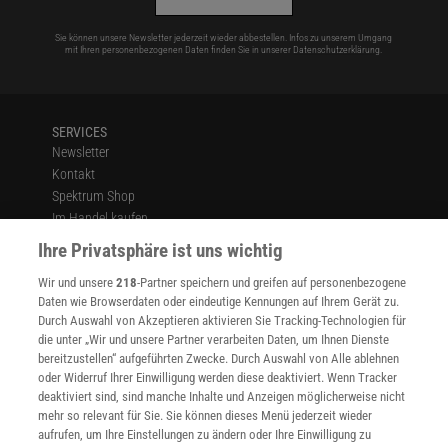
Sie können unsere Newsletter jederzeit wieder abbestellen. Infos zu unserem Umgang
mit Ihren personenbezogenen Daten finden Sie in unserer
Datenschutzerklärung
.
SERVICES
Newsletter
Kontakt
Spektrum Shop
Im Handel kaufen
Presse
Ihre Privatsphäre ist uns wichtig
Verträge kündigen
Wir und unsere
218
-Partner speichern und greifen auf personenbezogene
Widerruf
Daten wie Browserdaten oder eindeutige Kennungen auf Ihrem Gerät zu.
INFO
Durch Auswahl von Akzeptieren aktivieren Sie Tracking-Technologien für
Mediadaten
die unter „Wir und unsere Partner verarbeiten Daten, um Ihnen Dienste
bereitzustellen“ aufgeführten Zwecke. Durch Auswahl von Alle ablehnen
Datenschutz
oder Widerruf Ihrer Einwilligung werden diese deaktiviert. Wenn Tracker
Nutzungsbedingungen
deaktiviert sind, sind manche Inhalte und Anzeigen möglicherweise nicht
Cookie-Einstellungen
mehr so relevant für Sie. Sie können dieses Menü jederzeit wieder
Utiq verwalten
aufrufen, um Ihre Einstellungen zu ändern oder Ihre Einwilligung zu